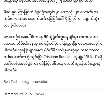
ပါသွားတဲ့ စုစုပေါင်းအလေးချိန်ဟာ ၂.၅ တန်ကျော် ရှိပါတယ်။
မိနစ် ၉၀ ကြာမြင့်တဲ့ ဒီပွဲစဉ်အတွင်းမှာ ဘောလုံး ၂၀ လောက်ဟာ
ကွင်းဘေးကနေ အောက်ဖက် မြေပြင်ပေါ်ကို ပြုတ်ကျ ပျောက်ဆုံး
သွားခဲ့ပါတယ်။
လေယာဉ်နဲ့ အပေါ်စီးကနေ ဗီဒီယိုရိုက်ကူးနေချိန်မှာ ကစားသမား
တွေဟာ ယိမ်းထိုးနေတဲ့ စင်မြင့်ပေါ်မှာ ပြေးလွှားပြီး ဘောလုံးလုခဲ့ကြ
ပါတယ်။ လူပြောများနေတဲ့ ဗီဒီယိုဖိုင်တစ်ခုမှာဆိုရင် ကစားသမား
တစ်ယောက်က ဂိုးသွင်းပြီး Cristiano Ronaldo လိုမျိုး “SIUUU” လို့
အော်ဟစ်အောင်ပွဲခံကာ စင်မြင့်ပေါ်ကနေ လေထီးနဲ့ ခုန်ဆင်းသွားခဲ့
ပါတယ်။
Ref:
Technology Innovation
December 5th, 2025
|
News