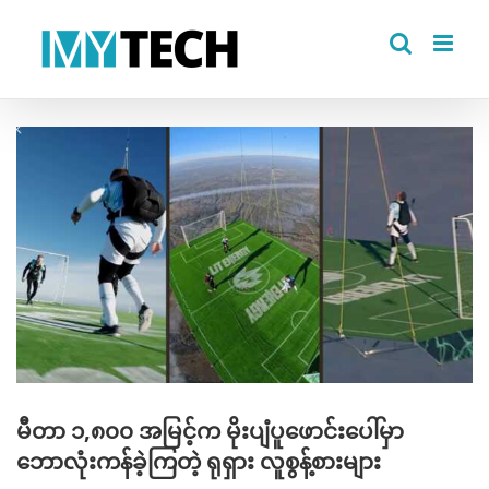
Skip
to
content
View
Larger
Image
မီတာ ၁,၈၀၀ အမြင့်က မိုးပျံပူဖောင်းပေါ်မှာ
ဘောလုံးကန်ခဲ့ကြတဲ့ ရုရှား လူစွန့်စားများ