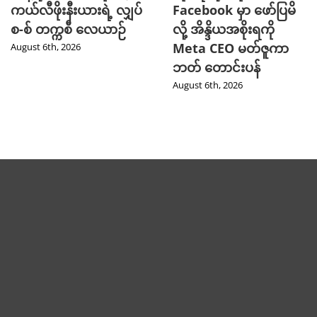
ကယ်လီဖိုးနီးယားရဲ့ လျှပ်
Facebook မှာ ဖော်ပြမိ
စ-စ် တက္ကစီ လေယာဉ်
လို့ အိန္ဒိယအစိုးရကို
Meta CEO မတ်ဇူကာ
August 6th, 2026
ဘတ် တောင်းပန်
August 6th, 2026