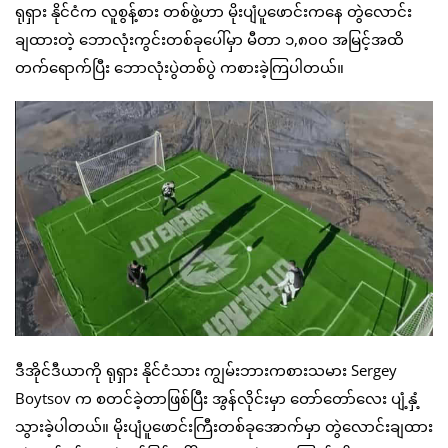
ရုရှား နိုင်ငံက လူစွန့်စား တစ်ဖွဲ့ဟာ မိုးပျံပူဖောင်းကနေ တွဲလောင်း
ချထားတဲ့ ဘောလုံးကွင်းတစ်ခုပေါ်မှာ မီတာ ၁,၈၀၀ အမြင့်အထိ
တက်ရောက်ပြီး ဘောလုံးပွဲတစ်ပွဲ ကစားခဲ့ကြပါတယ်။
ဒီအိုင်ဒီယာကို ရုရှား နိုင်ငံသား ကျွမ်းဘားကစားသမား Sergey
Boytsov က စတင်ခဲ့တာဖြစ်ပြီး အွန်လိုင်းမှာ တော်တော်လေး ပျံ့နှံ့
သွားခဲ့ပါတယ်။ မိုးပျံပူဖောင်းကြီးတစ်ခုအောက်မှာ တွဲလောင်းချထား