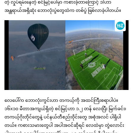
တဲ့ လှုပ်ရမ်းနေတဲ့ စင်မြင့်ပေါ်မှာ ကစားခဲ့တာကြောင့် ဒါဟာ
အန္တရာယ်အရှိဆုံး ဘောလုံးပွဲတွေထဲက တစ်ပွဲ ဖြစ်လာခဲ့ပါတယ်။
လေပေါ်က ဘောလုံးကွင်းဟာ တကယ့်ကို အထင်ကြီးစရာပါပဲ။
၁၆x၁၀ မီတာအကျယ်ရှိတဲ့ စင်မြင့်ဟာ ၁.၂ တန် လေးပြီး မြက်ခင်း၊
တကယ့်ဂိုးတိုင်တွေနဲ့ ပင်နယ်တီစည်းဝိုင်းတွေ အစုံအလင် ပါရှိပါ
တယ်။ ကစားသမားတွေပါ အပါအဝင်ဆိုရင် လေထဲမှာ တွဲလောင်း