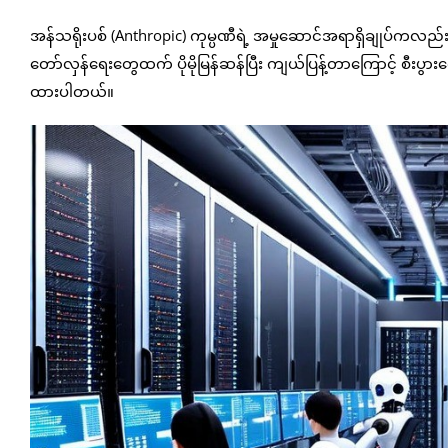
အန်သရိုးပစ် (Anthropic) ကုမ္ပဏီရဲ့ အမှုဆောင်အရာရှိချုပ်ကလ
တော်လှန်ရေးတွေထက် ပိုမိုမြန်ဆန်ပြီး ကျယ်ပြန့်တာကြောင့် စီးပွားရ
ထားပါတယ်။