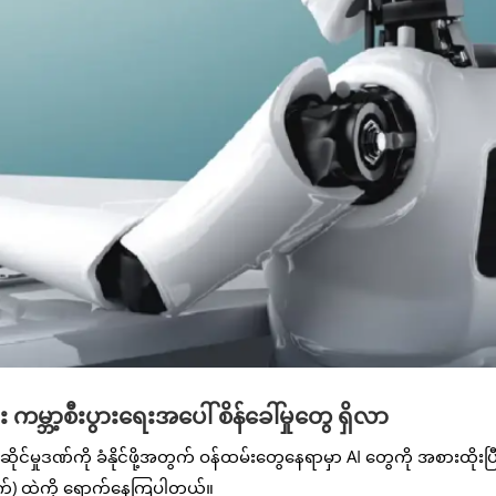
ကမ္ဘာ့စီးပွားရေးအပေါ် စိန်ခေါ်မှုတွေ ရှိလာ
်ဆိုင်မှုဒဏ်ကို ခံနိုင်ဖို့အတွက် ဝန်ထမ်းတွေနေရာမှာ AI တွေကို အစားထိုးပြ
ောက်) ထဲကို ရောက်နေကြပါတယ်။