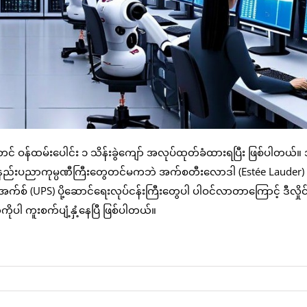
်ထမ်းပေါင်း ၁ သိန်းခွဲကျော် အလုပ်ထုတ်ခံထားရပြီး ဖြစ်ပါတယ်။ အ
့လို နည်းပညာကုမ္ပဏီကြီးတွေတင်မကဘဲ အက်စတီးလောဒါ (Estée Lauder)
က်စ် (UPS) ပို့ဆောင်ရေးလုပ်ငန်းကြီးတွေပါ ပါဝင်လာတာကြောင့် ဒီလှိုင်
 ကူးစက်ပျံ့နှံ့နေပြီ ဖြစ်ပါတယ်။