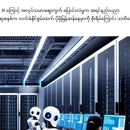
ည်း AI ကြောင့် အလုပ်သမားဈေးကွက် ပြောင်းလဲမှုက အရင်နည်းပညာ
ေးစနစ်က လက်ခံနိုင်စွမ်းထက် ပိုမိုမြန်ဆန်နေမှာကို စိုးရိမ်ကြောင်း သတိ