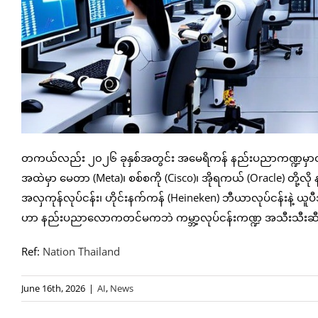
တကယ်လည်း ၂၀၂၆ ခုနှစ်အတွင်း အမေရိကန် နည်းပညာကဏ္ဍမှာတင် ဝန
အထဲမှာ မေတာ (Meta)၊ စစ်စကို (Cisco)၊ အိုရကယ် (Oracle) တို
အလှကုန်လုပ်ငန်း၊ ဟိုင်းနက်ကန် (Heineken) ဘီယာလုပ်ငန်းနဲ့ ယူပီအ
ဟာ နည်းပညာလောကတင်မကဘဲ ကမ္ဘာ့လုပ်ငန်းကဏ္ဍ အသီးသီးဆီကိုပါ
Ref:
Nation Thailand
June 16th, 2026
|
AI
,
News