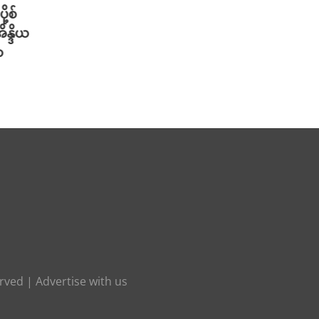
ု့စ်
တရုတ်မှာ AI စမတ်ဆောင်းဦးထုပ်
သိပ္ပ
ိန္ဒိယ
တွေ ဆောင်းလာတဲ့ အစားအစာ Deli
တဲ့ အ
ာ
သမားများ
ပါဝင်
သတိပ
August 6th, 2026
August 
erved |
Advertise with us