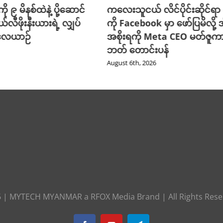
ို ၉ မိနစ်ထဲနဲ့ ပို့ဆောင်
ကလေးသူငယ် လိင်ပိုင်းဆိုင်ရာ ပိ
ယ်လီဖိုးနီးယားရဲ့ လျှပ်
ကို Facebook မှာ ဖော်ပြမိလို့ အ
 လေယာဉ်
အစိုးရကို Meta CEO မတ်ဇူက
ဘတ် တောင်းပန်
August 6th, 2026
6
|
MYTECH MYANMAR
a
RFOX Media
Brand | All Rights Res