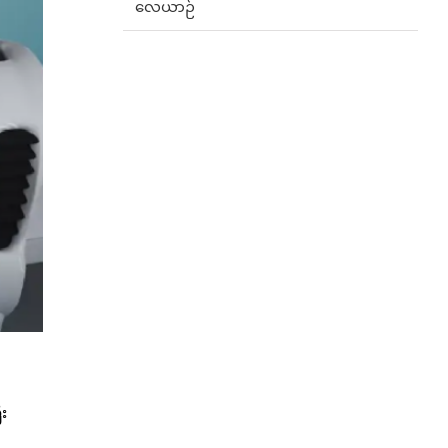
လေယာဉ်
ီး