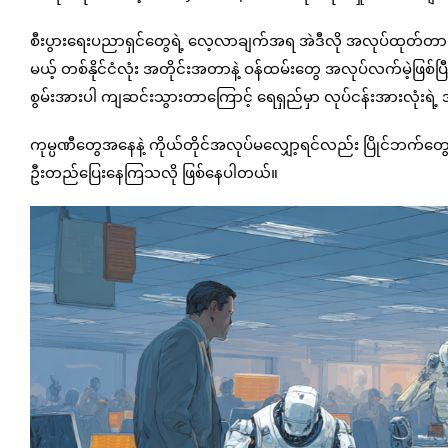
စီးပွားရေးပညာရှင်တွေရဲ့ လေ့လာချက်အရ အဲဒီလို အလုပ်ထုတ်
မယ့် တစ်နိုင်ငံလုံး အတိုင်းအတာနဲ့ ဝန်ထမ်းတွေ အလုပ်လက်မဲ့ဖြစ်ပြီ
စွမ်းအားပါ ကျဆင်းသွားတာကြောင့် ရေရှည်မှာ လုပ်ငန်းအားလုံးရ
ကုမ္ပဏီတွေအနေနဲ့ ကိုယ်တိုင်အလုပ်မလျှော့ရင်လည်း ပြိုင်ဘက်တွေနဲ့ ယ
ဦးတည်ပြေးနေကြသလို ဖြစ်နေပါတယ်။