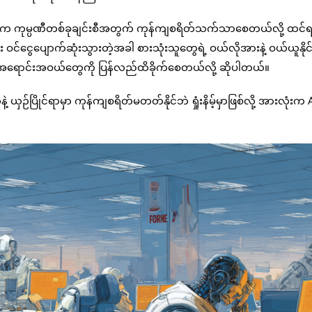
တာက ကုမ္ပဏီတစ်ခုချင်းစီအတွက် ကုန်ကျစရိတ်သက်သာစေတယ်လို့ ထင်
း ဝင်ငွေပျောက်ဆုံးသွားတဲ့အခါ စားသုံးသူတွေရဲ့ ဝယ်လိုအားနဲ့ ဝယ်ယူနိုင
ဲ့ အရောင်းအဝယ်တွေကို ပြန်လည်ထိခိုက်စေတယ်လို့ ဆိုပါတယ်။
ှဉ်ပြိုင်ရာမှာ ကုန်ကျစရိတ်မတတ်နိုင်ဘဲ ရှုံးနိမ့်မှာဖြစ်လို့ အားလုံးက 