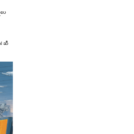
ရပေ
်
AI ဆီ