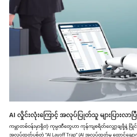
AI လှိုင်းလုံးကြောင့် အလုပ်ပြုတ်သူ များပြားလာပြီး 
ကမ္ဘာတစ်ဝန်းမှာရှိတဲ့ ကုမ္ပဏီတွေဟာ ကုန်ကျစရိတ်လျှော့ချဖို့နဲ့ ပြိုင
အလုပ်ထုတ်ပစ်တဲ့ “AI Layoff Trap” (AI အလုပ်ထုတ်မှု ထောင်ချ