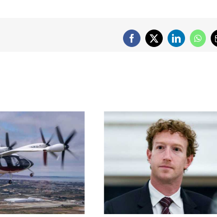
Facebook
X
LinkedIn
What