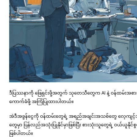
ဒီပြဿနာကို ဖြေရှင်းဖို့အတွက် သုတေသီတွေက AI နဲ့ ဝန်ထမ်းအစားထ
ကောက်ခံဖို့ အကြံပြုထားပါတယ်။
အဲဒီအခွန်ငွေကို ဝန်ထမ်းတွေရဲ့ အရည်အချင်းအသစ်တွေ လေ့ကျင့်သ
တွေမှာ ပြန်လည်အသုံးပြုနိုင်မှာဖြစ်ပြီး စားသုံးသူတွေရဲ့ ဝယ်ယူနို
ဖြစ်ပါတယ်။