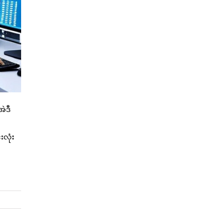
ဲဒီ
းလုံး