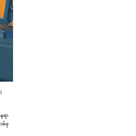
)
နေရာ
တစ်ခု