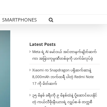
SMARTPHONES
Latest Posts
Meta ရဲ့ AI မော်ဒယ် အင်တာနက်ချိတ်ဆက်
ကာ အခြားကုမ္ပဏီတစ်ခုကို ဟက်ခ်လုပ်ခဲ့
Xiaomi က Snapdragon ပရိုဆက်ဆာနဲ့
8,000mAh ဘက်ထရီ ပါတဲ့ Redmi Note
17 ကို မိတ်ဆက်
၃၅ မိနစ် ခရီးကို ၉ မိနစ်ထဲနဲ့ ပို့ဆောင်ပေးနိုင်
တဲ့ ကယ်လီဖိုးနီးယားရဲ့ လျှပ်စ-စ် တက္ကစီ