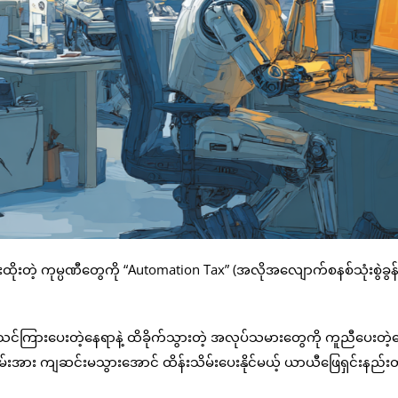
ိုးတဲ့ ကုမ္ပဏီတွေကို “Automation Tax” (အလိုအလျောက်စနစ်သုံးစွဲခွန်
င်ကြားပေးတဲ့နေရာနဲ့ ထိခိုက်သွားတဲ့ အလုပ်သမားတွေကို ကူညီပေးတဲ့
င်စွမ်းအား ကျဆင်းမသွားအောင် ထိန်းသိမ်းပေးနိုင်မယ့် ယာယီဖြေရှင်းနည်း