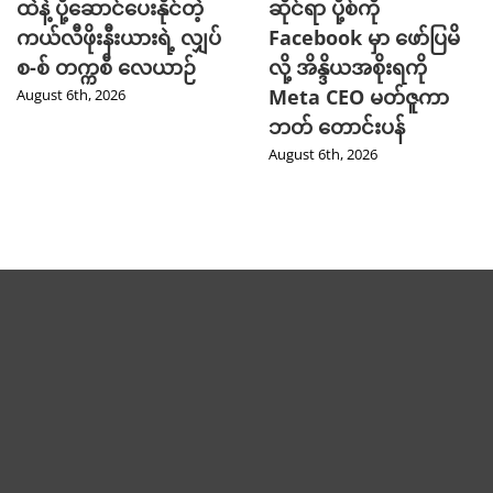
ထဲနဲ့ ပို့ဆောင်ပေးနိုင်တဲ့
ဆိုင်ရာ ပို့စ်ကို
ကယ်လီဖိုးနီးယားရဲ့ လျှပ်
Facebook မှာ ဖော်ပြမိ
စ-စ် တက္ကစီ လေယာဉ်
လို့ အိန္ဒိယအစိုးရကို
Meta CEO မတ်ဇူကာ
August 6th, 2026
ဘတ် တောင်းပန်
August 6th, 2026