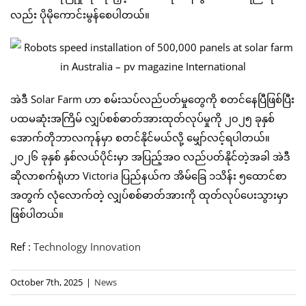
လည်း ပိုမိုကောင်းမွန်စေပါတယ်။
အဲဒီ Solar Farm ဟာ စမ်းသပ်လည်ပတ်မှုတွေကို စတင်နေပြီဖြစ်ပြီး
ပထမဆုံးအကြိမ် လျှပ်စစ်ဓာတ်အားထုတ်လုပ်မှုကို ၂၀၂၅ ခုနှစ်
အောက်တိုဘာလကုန်မှာ စတင်နိုင်မယ်လို့ မျှော်လင့်ရပါတယ်။
၂၀၂၆ ခုနှစ် နှစ်လယ်ပိုင်းမှာ အပြည့်အဝ လည်ပတ်နိုင်တဲ့အခါ အဲဒီ
ဆိုလာစက်ရုံဟာ Victoria ပြည်နယ်က အိမ်ခြေ ၁သိန်း ၅ထောင်စာ
အတွက် လုံလောက်တဲ့ လျှပ်စစ်ဓာတ်အားကို ထုတ်လုပ်ပေးသွားမှာ
ဖြစ်ပါတယ်။
Ref :
Technology Innovation
October 7th, 2025
|
News