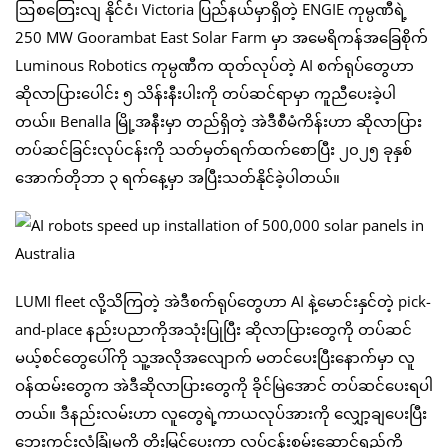
ဩစတြေးလျ နိုင်ငံ၊ Victoria ပြည်နယ်မှာရှိတဲ့ ENGIE ကုမ္ပဏီရဲ့
250 MW Goorambat East Solar Farm မှာ အမေရိကန်အခြေစိုက်
Luminous Robotics ကုမ္ပဏီက ထုတ်လုပ်တဲ့ AI စက်ရုပ်တွေဟာ
ဆိုလာပြားပေါင်း ၅ သိန်းနီးပါးကို တပ်ဆင်ရာမှာ ကူညီပေးခဲ့ပါ
တယ်။ Benalla မြို့အနီးမှာ တည်ရှိတဲ့ အဲဒီစီမံကိန်းဟာ ဆိုလာပြား
တပ်ဆင်ခြင်းလုပ်ငန်းကို သတ်မှတ်ရက်ထက်စောပြီး ၂၀၂၅ ခုနှစ်
အောက်တိုဘာ ၃ ရက်နေ့မှာ အပြီးသတ်နိုင်ခဲ့ပါတယ်။
LUMI fleet လို့သိကြတဲ့ အဲဒီစက်ရုပ်တွေဟာ AI နဲ့မောင်းနှင်တဲ့ pick-
and-place နည်းပညာကိုအသုံးပြုပြီး ဆိုလာပြားတွေကို တပ်ဆင်
မယ့်စင်တွေပေါ်ကို သူ့အလိုအလျောက် မတင်ပေးပြီးနောက်မှာ လူ
ဝန်ထမ်းတွေက အဲဒီဆိုလာပြားတွေကို ခိုင်မြဲအောင် တပ်ဆင်ပေးရပါ
တယ်။ ဒီနည်းလမ်းဟာ လူတွေရဲ့ကာယလုပ်အားကို လျှော့ချပေးပြီး
ဘေးကင်းလုံခြုံမှုကို တိုးမြှင့်ပေးကာ လုပ်ငန်းစွမ်းဆောင်ရည်ကို