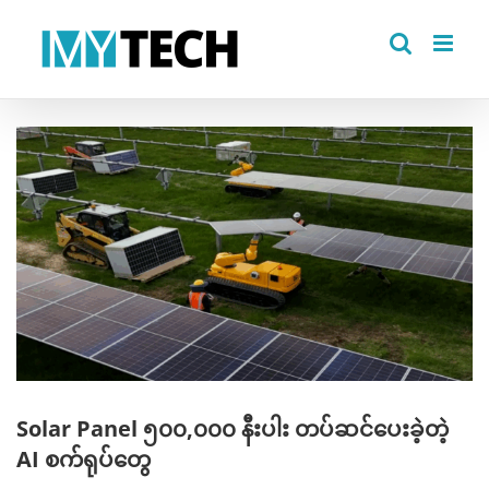
Skip
to
content
View
Larger
Image
Solar Panel ၅၀၀,၀၀၀ နီးပါး တပ်ဆင်ပေးခဲ့တဲ့
AI စက်ရုပ်တွေ