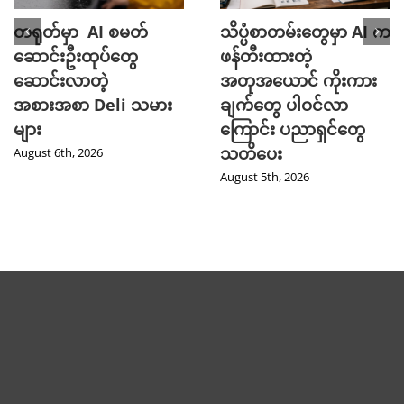
တရုတ်မှာ AI စမတ်
သိပ္ပံစာတမ်းတွေမှာ AI က
ဆောင်းဦးထုပ်တွေ
ဖန်တီးထားတဲ့
ဆောင်းလာတဲ့
အတုအယောင် ကိုးကား
အစားအစာ Deli သမား
ချက်တွေ ပါဝင်လာ
များ
ကြောင်း ပညာရှင်တွေ
သတိပေး
August 6th, 2026
August 5th, 2026