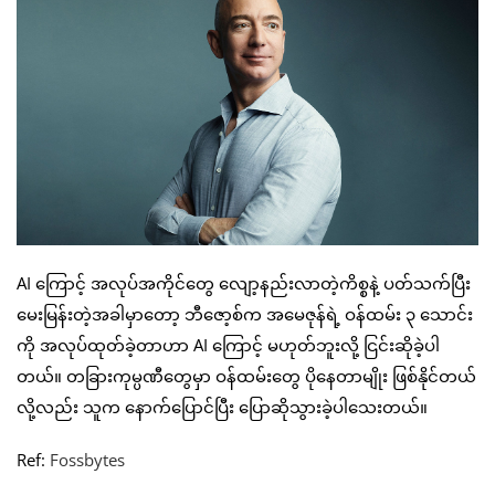
AI ကြောင့် အလုပ်အကိုင်တွေ လျော့နည်းလာတဲ့ကိစ္စနဲ့ ပတ်သက်ပြီး
မေးမြန်းတဲ့အခါမှာတော့ ဘီဇော့စ်က အမေဇုန်ရဲ့ ဝန်ထမ်း ၃ သောင်း
ကို အလုပ်ထုတ်ခဲ့တာဟာ AI ကြောင့် မဟုတ်ဘူးလို့ ငြင်းဆိုခဲ့ပါ
တယ်။ တခြားကုမ္ပဏီတွေမှာ ဝန်ထမ်းတွေ ပိုနေတာမျိုး ဖြစ်နိုင်တယ်
လို့လည်း သူက နောက်ပြောင်ပြီး ပြောဆိုသွားခဲ့ပါသေးတယ်။
Ref:
Fossbytes