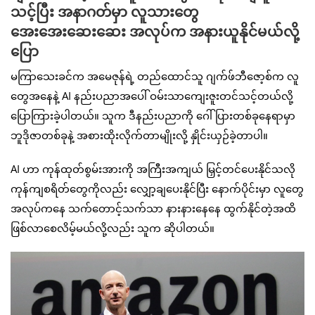
သင့်ပြီး အနာဂတ်မှာ လူသားတွေ
အေးအေးဆေးဆေး အလုပ်က အနားယူနိုင်မယ်လို့
ပြော
မကြာသေးခင်က အမေဇုန်ရဲ့ တည်ထောင်သူ ဂျက်ဖ်ဘီဇော့စ်က လူ
တွေအနေနဲ့ AI နည်းပညာအပေါ် ဝမ်းသာကျေးဇူးတင်သင့်တယ်လို့
ပြောကြားခဲ့ပါတယ်။ သူက ဒီနည်းပညာကို ဂေါ်ပြားတစ်ခုနေရာမှာ
ဘူဒိုဇာတစ်ခုနဲ့ အစားထိုးလိုက်တာမျိုးလို့ နှိုင်းယှဉ်ခဲ့တာပါ။
AI ဟာ ကုန်ထုတ်စွမ်းအားကို အကြီးအကျယ် မြှင့်တင်ပေးနိုင်သလို
ကုန်ကျစရိတ်တွေကိုလည်း လျှော့ချပေးနိုင်ပြီး နောက်ပိုင်းမှာ လူတွေ
အလုပ်ကနေ သက်တောင့်သက်သာ နားနားနေနေ ထွက်နိုင်တဲ့အထိ
ဖြစ်လာစေလိမ့်မယ်လို့လည်း သူက ဆိုပါတယ်။