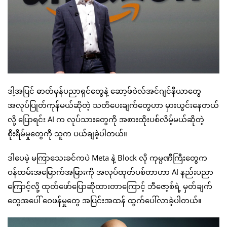
ဒါ့အပြင် ဓာတ်မှန်ပညာရှင်တွေနဲ့ ဆော့ဖ်ဝဲလ်အင်ဂျင်နီယာတွေ
အလုပ်ပြုတ်ကုန်မယ်ဆိုတဲ့ သတိပေးချက်တွေဟာ မှားယွင်းနေတယ်
လို့ ပြောရင်း AI က လုပ်သားတွေကို အစားထိုးပစ်လိမ့်မယ်ဆိုတဲ့
စိုးရိမ်မှုတွေကို သူက ပယ်ချခဲ့ပါတယ်။
ဒါပေမဲ့ မကြာသေးခင်ကပဲ Meta နဲ့ Block လို ကုမ္ပဏီကြီးတွေက
ဝန်ထမ်းအမြောက်အမြားကို အလုပ်ထုတ်ပစ်တာဟာ AI နည်းပညာ
ကြောင့်လို့ ထုတ်ဖော်ပြောဆိုထားတာကြောင့် ဘီဇော့စ်ရဲ့ မှတ်ချက်
တွေအပေါ် ဝေဖန်မှုတွေ အပြင်းအထန် ထွက်ပေါ်လာခဲ့ပါတယ်။