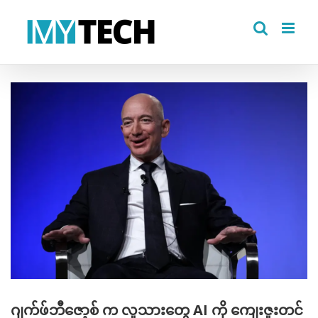
Skip
to
content
View
Larger
Image
ဂျက်ဖ်ဘီဇော့စ် က လူသားတွေ AI ကို ကျေးဇူးတင်