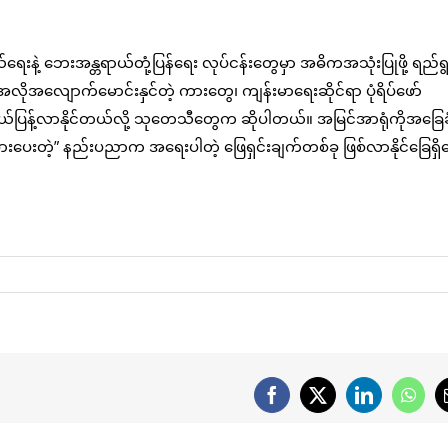
်ရေးနဲ့ ဘေးအန္တရာယ်တုံ့ပြန်ရေး လုပ်ငန်းတွေမှာ အဓိကအသုံးပြုဖို့ ရည်ရ
အလိုအလျောက်မောင်းနှင်တဲ့ ကားတွေ၊ ကျန်းမာရေးဆိုင်ရာ ပုံရိပ်ဖော်
ျယ်ပြန့်လာနိုင်တယ်လို့ သုတေသီတွေက ဆိုပါတယ်။ အမြင်အာရုံကိုအခြေခ
းပေးတဲ့” နည်းပညာက အရေးပါတဲ့ ဖြေရှင်းချက်တစ်ခု ဖြစ်လာနိုင်ခြေရှိ
Facebook
X
LinkedIn
What