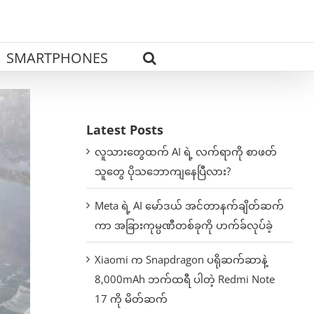
SMARTPHONES
Latest Posts
လူသားတွေထက် AI ရဲ့ လက်ရာကို စာဖတ်
သူတွေ ပိုသဘောကျနေပြီလား?
Meta ရဲ့ AI မော်ဒယ် အင်တာနက်ချိတ်ဆက်
ကာ အခြားကုမ္ပဏီတစ်ခုကို ဟက်ခ်လုပ်ခဲ့
Xiaomi က Snapdragon ပရိုဆက်ဆာနဲ့
8,000mAh ဘက်ထရီ ပါတဲ့ Redmi Note
17 ကို မိတ်ဆက်