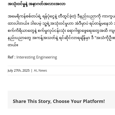
အသုံးဝင်မှုနဲ့ အနာဂတ်အလားအလာ
အမေရိကန်စစ်တပ်ရဲ့ ရန်ပုံငွေနဲ့ တီထွင်ခဲ့တဲ့ ဒီနည်းပညာကို ကာကွယ
ထားပါတယ်။ ဒါပေမဲ့ သူ့ရဲ့အသုံးဝင်မှုဟာ အဲဒီမှာပဲ ရပ်တန့်မနေဘဲ 
စက်ကိရိယာတွေနဲ့ စက်မှုလုပ်ငန်းသုံး ရောဂါရှာဖွေရေးတွေအထိ က
နည်းပညာတွေ အကန့်အသတ်နဲ့ ရင်ဆိုင်လာရချိန်မှာ ဒီ “အသံကိုဦးစာ
တယ်။
Ref :
Interesting Engineering
July 27th, 2025
|
AI
,
News
Share This Story, Choose Your Platform!