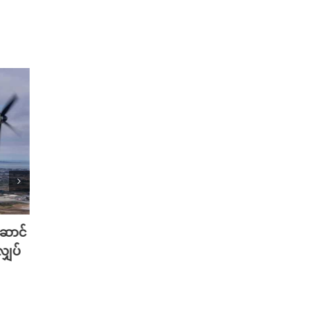
့ဆောင်
ကလေးသူငယ် လိင်ပိုင်းဆိုင်ရာ ပို့စ်
တရုတ်
လျှပ်
ကို Facebook မှာ ဖော်ပြမိလို့ အိန္ဒိယ
တွေ ဆ
အစိုးရကို Meta CEO မတ်ဇူကာ
သမားမ
ဘတ် တောင်းပန်
August 
August 6th, 2026