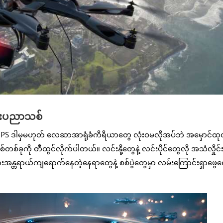
ည်းပညာသစ်
GPS ဒါမှမဟုတ် လေဆာအာရုံခံကိရိယာတွေ လုံးဝမလိုအပ်ဘဲ အမှောင်ထုထ
်တစ်ခုကို တီထွင်လိုက်ပါတယ်။ လင်းနို့တွေနဲ့ လင်းပိုင်တွေလို အသံလှိုင်း
းအန္တရာယ်ကျရောက်နေတဲ့နေရာတွေနဲ့ စစ်ပွဲတွေမှာ လမ်းကြောင်းရှာဖွေရ