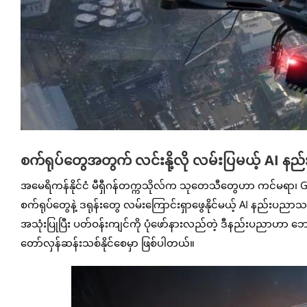
စက်ရုပ်တွေအတွက် လင်းနို့လို လမ်းပြမယ့် AI န
အမေရိကန်နိုင်ငံ မီရှီဂန်တက္ကသိုလ်က သုတေသီတွေဟာ ကင်မရာ၊ 
စက်ရုပ်တွေနဲ့ ဒရုန်းတွေ လမ်းကြောင်းရှာဖွေနိုင်မယ့် AI နည်းပညာသစ
အသုံးပြုပြီး ပတ်ဝန်းကျင်ကို ပုံဖော်နားလည်တဲ့ ဒီနည်းပညာဟာ ဘေ
တော်လှန်ဆန်းသစ်နိုင်စေမှာ ဖြစ်ပါတယ်။