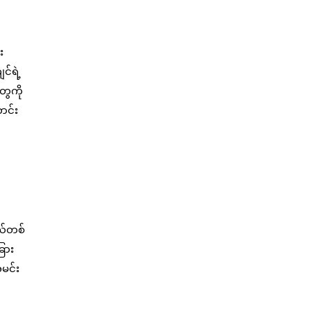
း
င်ရဲ့
ွေကို
ာင်း
ဒယ်တစ်
ခြား
အမင်း