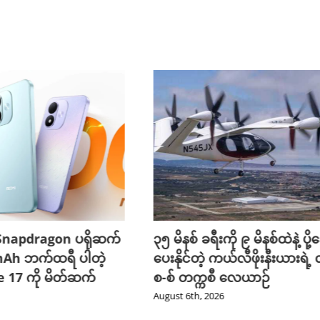
napdragon ပရိုဆက်
၃၅ မိနစ် ခရီးကို ၉ မိနစ်ထဲနဲ့ ပို
mAh ဘက်ထရီ ပါတဲ့
ပေးနိုင်တဲ့ ကယ်လီဖိုးနီးယားရဲ့ 
 17 ကို မိတ်ဆက်
စ-စ် တက္ကစီ လေယာဉ်
August 6th, 2026