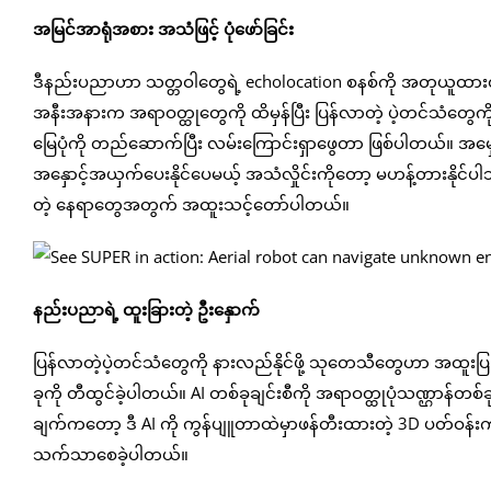
အမြင်အာရုံအစား အသံဖြင့် ပုံဖော်ခြင်း
ဒီနည်းပညာဟာ သတ္တဝါတွေရဲ့ echolocation စနစ်ကို အတုယူထားတာပါ။ က
အနီးအနားက အရာဝတ္ထုတွေကို ထိမှန်ပြီး ပြန်လာတဲ့ ပဲ့တင်သံတွေကိ
မြေပုံကို တည်ဆောက်ပြီး လမ်းကြောင်းရှာဖွေတာ ဖြစ်ပါတယ်။ အမှောင
အနှောင့်အယှက်ပေးနိုင်ပေမယ့် အသံလှိုင်းကိုတော့ မဟန့်တားနိုင်
တဲ့ နေရာတွေအတွက် အထူးသင့်တော်ပါတယ်။
နည်းပညာရဲ့ ထူးခြားတဲ့ ဦးနှောက်
ပြန်လာတဲ့ပဲ့တင်သံတွေကို နားလည်နိုင်ဖို့ သုတေသီတွေဟာ အထူးပြု
ခုကို တီထွင်ခဲ့ပါတယ်။ AI တစ်ခုချင်းစီကို အရာဝတ္ထုပုံသဏ္ဌာန်တစ်ခ
ချက်ကတော့ ဒီ AI ကို ကွန်ပျူတာထဲမှာဖန်တီးထားတဲ့ 3D ပတ်ဝန်းကျင
သက်သာစေခဲ့ပါတယ်။