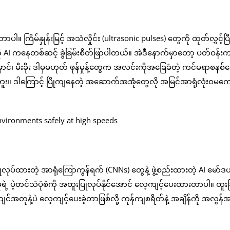
ြိမ်နှုန်းမြင့် အသံလှိုင်း (ultrasonic pulses) တွေကို ထုတ်လွှင့်ပြီ
ု AI ကနေတစ်ဆင့် ခွဲခြမ်းစိတ်ဖြာပါတယ်။ အဲဒီနောက်မှာတော့ ပတ်ဝန်းကျ
်၊ မီးခိုး ဒါမှမဟုတ် ဖုန်မှုန့်တွေက အလင်းကိုအခြေခံတဲ့ ကင်မရာစနစ်တ
ပါဘူး။ ဒါကြောင့် ပြိုကျနေတဲ့ အဆောက်အအုံတွေလို အမြင်အာရုံလုံးဝမကေ
လုပ်ထားတဲ့ အာရုံကြောကွန်ရက် (CNNs) တွေနဲ့ ဖွဲ့စည်းထားတဲ့ AI မော်
ုရဲ့ ပဲ့တင်သံပုံစံကို အထူးပြုလုပ်နိုင်အောင် လေ့ကျင့်ပေးထားတာပါ။ ထူး
်အတုနဲ့ပဲ လေ့ကျင့်ပေးခဲ့တာဖြစ်လို့ ကုန်ကျစရိတ်နဲ့ အချိန်ကို အလွန်