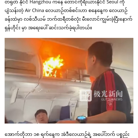
တရုတ် နိုင်ငံ Hangzhou ကနေ တောင်ကိုရီးယားနိုင်ငံ Seoul ကို
ပျံသန်းတဲ့ Air China လေယာဉ်တစ်စင်းဟာ စနေနေ့က လေယာဉ်
ခန်းထဲမှာ လစ်သီယမ် ဘက်ထရီတစ်လုံး မီးလောင်ကျွမ်းခဲ့ပြီးနောက်
ရှန်ဟိုင်း မှာ အရေးပေါ် ဆင်းသက်ခဲ့ရပါတယ်။
အောက်တိုဘာ ၁၈ ရက်နေ့က အဲဒီလေယာဉ်ရဲ့ အပေါ်ဘက် ပစ္စည်း