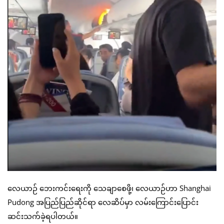
လေယာဉ် ဘေးကင်းရေးကို သေချာစေဖို့၊ လေယာဉ်ဟာ Shanghai
Pudong အပြည်ပြည်ဆိုင်ရာ လေဆိပ်မှာ လမ်းကြောင်းပြောင်း
ဆင်းသက်ခဲ့ရပါတယ်။