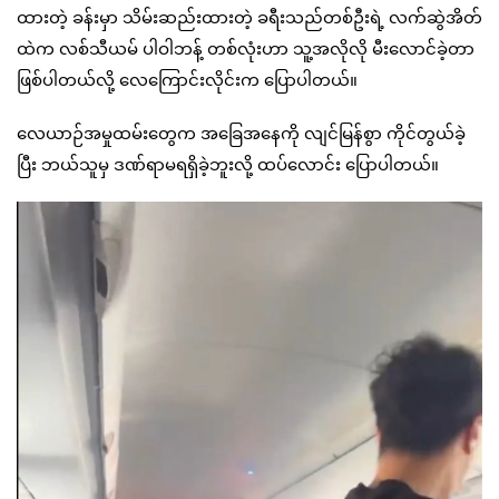
ထားတဲ့ ခန်းမှာ သိမ်းဆည်းထားတဲ့ ခရီးသည်တစ်ဦးရဲ့ လက်ဆွဲအိတ်
ထဲက လစ်သီယမ် ပါဝါဘန့် တစ်လုံးဟာ သူ့အလိုလို မီးလောင်ခဲ့တာ
ဖြစ်ပါတယ်လို့ လေကြောင်းလိုင်းက ပြောပါတယ်။
လေယာဉ်အမှုထမ်းတွေက အခြေအနေကို လျင်မြန်စွာ ကိုင်တွယ်ခဲ့
ပြီး ဘယ်သူမှ ဒဏ်ရာမရရှိခဲ့ဘူးလို့ ထပ်လောင်း ပြောပါတယ်။