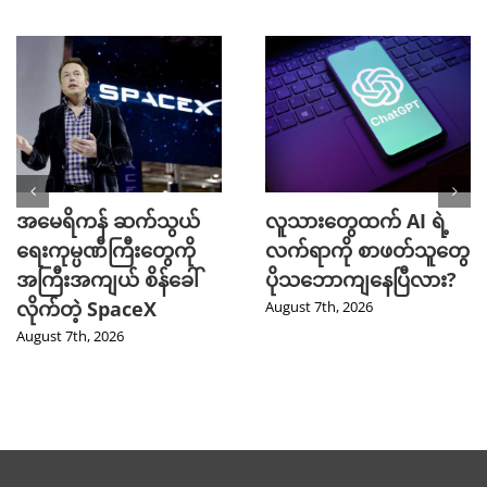
အမေရိကန် ဆက်သွယ်
လူသားတွေထက် AI ရဲ့
ရေးကုမ္ပဏီကြီးတွေကို
လက်ရာကို စာဖတ်သူတွေ
အကြီးအကျယ် စိန်ခေါ်
ပိုသဘောကျနေပြီလား?
လိုက်တဲ့ SpaceX
August 7th, 2026
August 7th, 2026