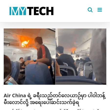
Skip
to
content
View
Larger
Image
Air China ရဲ့ ခရီးသည်တင်လေယာဉ်မှာ ပါဝါဘန့်
မီးလောင်လို့ အရေးပေါ်ဆင်းသက်ခဲ့ရ