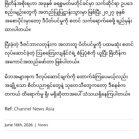
ဗြိတိန်အစိုးရဟာ အခုနှစ် ခရစ္စမတ်မတိုင်ခင်မှာ သက်ဆိုင်ရာ ဥပဒေ
စည်းမျဉ်းတွေကို အတည်ပြုပြဋ္ဌာန်းသွားမှာ ဖြစ်ပြီး ၂၀၂၇ ခုနှစ်
အစောပိုင်းမှာတော့ ဒီပိတ်ပင်မှုကို စတင် သက်ရောက်စေဖို့ ရည်မှန်း
ထားပါတယ်။
ပြီးခဲ့တဲ့ ဒီဇင်ဘာလတုန်းက အလားတူ ပိတ်ပင်မှုကို ပထမဆုံး စတင်
လုပ်ဆောင်ခဲ့တဲ့ ဩစတြေးလျနိုင်ငံရဲ့ စံပြပုံစံကို ယူပြီး ဗြိတိန်က
အကောင်အထည်ဖော်တာ ဖြစ်ပါတယ်။
မိဘအများစုက ဒီလုပ်ဆောင်ချက်ကို ထောက်ခံကြပေမယ့်လည်း
အချို့သော စိတ်ပညာရှင်တွေနဲ့ သုတေသီတွေကတော့ ဒီစနစ်က
တကယ် ထိရောက်မှု ရှိ၊ မရှိဆိုတာအပေါ် သံသယရှိနေကြပါတယ်။
Ref:
Channel News Asia
June 16th, 2026
|
News