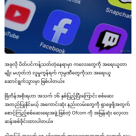
အခုလို ပိတ်ပင်ကန့်သတ်တဲ့နေရာမှာ ကလေးတွေကို အရေးယူတာ
မျိုး မဟုတ်ဘဲ လူမှုကွန်ရက် ကုမ္ပဏီတွေကိုသာ အရေးယူ
ဆောင်ရွက်သွားမှာ ဖြစ်ပါတယ်။
ဗြိတိန်အစိုးရဟာ အသက် ၁၆ နှစ်ပြည့်ပြီးကြောင်း စစ်ဆေး
အတည်ပြုနိုင်မယ့် အကောင်းဆုံး နည်းလမ်းတွေကို ရှာဖွေဖို့အတွက်
စောင့်ကြည့်စစ်ဆေးရေးအဖွဲ့ ဖြစ်တဲ့ Ofcom ကို အမြန်ဆုံး လေ့လာ
ဆန်းစစ်ခိုင်းထားပါတယ်။
ဒါ့အပြင် အသက် ၁၈ နှစ်အောက် ကလေးတွေအတွက် ညဘက် လူမှု