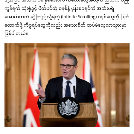
ကွန်ရက် သုံးစွဲခွင့် ပိတ်ပင်တဲ့ စနစ်နဲ့ ဖုန်းစခရင်ကို အဆုံးမရှိ
အောက်ဘက် ဆွဲကြည့်လို့ရတဲ့ (Infinite Scrolling) စနစ်တွေကို ဖြတ်
တောက်ဖို့ ကိစ္စရပ်တွေကိုလည်း အသေးစိတ် ထပ်မံလေ့လာသွားမှာ
ဖြစ်ပါတယ်။