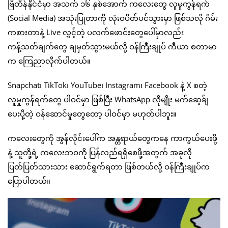
ဗြိတိန်နိုင်ငံမှာ အသက် ၁၆ နှစ်အောက် ကလေးတွေ လူမှုကွန်ရက်
(Social Media) အသုံးပြုတာကို လုံးဝပိတ်ပင်သွားမှာ ဖြစ်သလို ဂိမ်း
ကစားတာနဲ့ Live လွှင့်တဲ့ ပလက်ဖောင်းတွေပေါ်မှာလည်း
ကန့်သတ်ချက်တွေ ချမှတ်သွားမယ်လို့ ဝန်ကြီးချုပ် ကီယာ စတာမာ
က ကြေညာလိုက်ပါတယ်။
Snapchat၊ TikTok၊ YouTube၊ Instagram၊ Facebook နဲ့ X စတဲ့
လူမှုကွန်ရက်တွေ ပါဝင်မှာ ဖြစ်ပြီး WhatsApp လိုမျိုး မက်ဆေ့ခ်ျ
ပေးပို့တဲ့ ဝန်ဆောင်မှုတွေတော့ ပါဝင်မှာ မဟုတ်ပါဘူး။
ကလေးတွေကို အွန်လိုင်းပေါ်က အန္တရာယ်တွေကနေ ကာကွယ်ပေးဖို့
နဲ့ သူတို့ရဲ့ ကလေးဘဝကို ပြန်လည်ရရှိစေဖို့အတွက် အခုလို
ပြတ်ပြတ်သားသား ဆောင်ရွက်ရတာ ဖြစ်တယ်လို့ ဝန်ကြီးချုပ်က
ပြောပါတယ်။