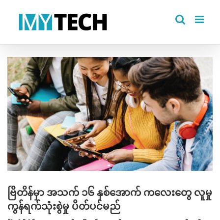
Skip
to
content
View
Larger
Image
ဗြိတိန်မှာ အသက် ၁၆ နှစ်အောက် ကလေးတွေ လူမှု
ကွန်ရက်သုံးစွဲမှု ပိတ်ပင်မည်