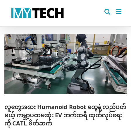
Skip
to
content
View
Larger
Image
လူတွေအစား Humanoid Robot တွေနဲ့ လည်ပတ်
မယ့် ကမ္ဘာ့ပထမဆုံး EV ဘက်ထရီ ထုတ်လုပ်ရေး
ကို CATL မိတ်ဆက်