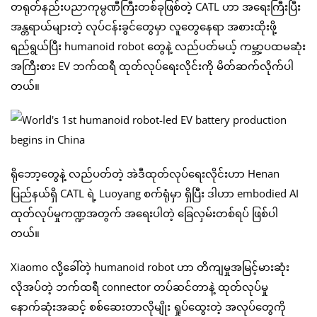
တရုတ်နည်းပညာကုမ္ပဏီကြီးတစ်ခုဖြစ်တဲ့ CATL ဟာ အရေးကြီးပြီး
အန္တရာယ်များတဲ့ လုပ်ငန်းခွင်တွေမှာ လူတွေနေရာ အစားထိုးဖို့
ရည်ရွယ်ပြီး humanoid robot တွေနဲ့ လည်ပတ်မယ့် ကမ္ဘာ့ပထမဆုံး
အကြီးစား EV ဘက်ထရီ ထုတ်လုပ်ရေးလိုင်းကို မိတ်ဆက်လိုက်ပါ
တယ်။
ရိုဘော့တွေနဲ့ လည်ပတ်တဲ့ အဲဒီထုတ်လုပ်ရေးလိုင်းဟာ Henan
ပြည်နယ်ရှိ CATL ရဲ့ Luoyang စက်ရုံမှာ ရှိပြီး ဒါဟာ embodied AI
ထုတ်လုပ်မှုကဏ္ဍအတွက် အရေးပါတဲ့ ခြေလှမ်းတစ်ရပ် ဖြစ်ပါ
တယ်။
Xiaomo လို့ခေါ်တဲ့ humanoid robot ဟာ တိကျမှုအမြင့်မားဆုံး
လိုအပ်တဲ့ ဘက်ထရီ connector တပ်ဆင်တာနဲ့ ထုတ်လုပ်မှု
နောက်ဆုံးအဆင့် စစ်ဆေးတာလိုမျိုး ရှုပ်ထွေးတဲ့ အလုပ်တွေကို