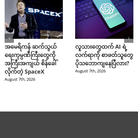
အမေရိကန် ဆက်သွယ်
လူသားတွေထက် AI ရဲ့
ရေးကုမ္ပဏီကြီးတွေကို
လက်ရာကို စာဖတ်သူတွေ
အကြီးအကျယ် စိန်ခေါ်
ပိုသဘောကျနေပြီလား?
လိုက်တဲ့ SpaceX
August 7th, 2026
August 7th, 2026