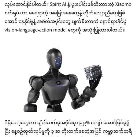
လုပ်ဆောင်နိုင်ပါတယ်။ Spirit AI နဲ့ ပူးပေါင်းဖန်တီးထားတဲ့ Xiaomo
စက်ရုပ် ဟာ မရေရာတဲ့ အခြေအနေတွေနဲ့ လိုက်လျောညီထွေဖြစ်
အောင် နေနိုင်ဖို့နဲ့ အစိတ်အပိုင်းတွေ ပျက်စီးတာကို ရှောင်ရှားနိုင်ဖို့
vision-language-action model တွေကို အသုံးပြုထားပါတယ်။
ဒီရိုဘော့တွေဟာ ချိတ်ဆက်မှုအပိုင်းမှာ ၉၉% ကျော် အောင်မြင်မှုရှိ
ပြီး နေ့စဉ်ထုတ်လုပ်မှုကို ၃ ဆ တိုးတက်စေတဲ့အပြင် ကမ္ဘာ့ဘက်ထရီ