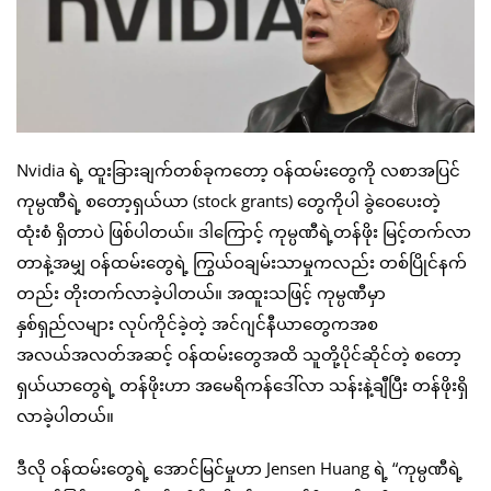
Nvidia ရဲ့ ထူးခြားချက်တစ်ခုကတော့ ဝန်ထမ်းတွေကို လစာအပြင်
ကုမ္ပဏီရဲ့ စတော့ရှယ်ယာ (stock grants) တွေကိုပါ ခွဲဝေပေးတဲ့
ထုံးစံ ရှိတာပဲ ဖြစ်ပါတယ်။ ဒါကြောင့် ကုမ္ပဏီရဲ့တန်ဖိုး မြင့်တက်လာ
တာနဲ့အမျှ ဝန်ထမ်းတွေရဲ့ ကြွယ်ဝချမ်းသာမှုကလည်း တစ်ပြိုင်နက်
တည်း တိုးတက်လာခဲ့ပါတယ်။ အထူးသဖြင့် ကုမ္ပဏီမှာ
နှစ်ရှည်လများ လုပ်ကိုင်ခဲ့တဲ့ အင်ဂျင်နီယာတွေကအစ
အလယ်အလတ်အဆင့် ဝန်ထမ်းတွေအထိ သူတို့ပိုင်ဆိုင်တဲ့ စတော့
ရှယ်ယာတွေရဲ့ တန်ဖိုးဟာ အမေရိကန်ဒေါ်လာ သန်းနဲ့ချီပြီး တန်ဖိုးရှိ
လာခဲ့ပါတယ်။
ဒီလို ဝန်ထမ်းတွေရဲ့ အောင်မြင်မှုဟာ Jensen Huang ရဲ့ “ကုမ္ပဏီရဲ့