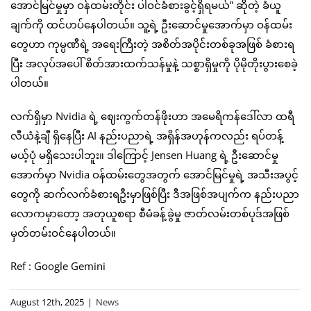
အောင်မြင်မှုမှာ ဝန်ထမ်းတိုင်း ပါဝင်ခံစားခွင့်ရှိရမယ်” ဆိုတဲ့ ခံယူ
ချက်ကို ထင်ဟပ်နေပါတယ်။ သူ့ရဲ့ ဦးဆောင်မှုအောက်မှာ ဝန်ထမ်း
တွေဟာ ကုမ္ပဏီရဲ့ အရေးကြီးတဲ့ အစိတ်အပိုင်းတစ်ခုအဖြစ် ခံစားရ
ပြီး အလုပ်အပေါ် စိတ်အားထက်သန်မှုနဲ့ သစ္စာရှိမှုကို ပိုမိုတိုးပွားစေခဲ့
ပါတယ်။
လက်ရှိမှာ Nvidia ရဲ့ ဈေးကွက်တန်ဖိုးဟာ အမေရိကန်ဒေါ်လာ ထရီ
လီယံနဲ့ချီ ရှိနေပြီး AI နည်းပညာရဲ့ အရှိန်အဟုန်ကလည်း ရပ်တန့်
မယ့်ပုံ မရှိသေးပါဘူး။ ဒါကြောင့် Jensen Huang ရဲ့ ဦးဆောင်မှု
အောက်မှာ Nvidia ဝန်ထမ်းတွေအတွက် အောင်မြင်မှုရဲ့ အသီးအပွင့်
တွေကို ဆက်လက်ခံစားရဦးမှာဖြစ်ပြီး ဒီအဖြစ်အပျက်က နည်းပညာ
လောကမှာတော့ အတုယူစရာ စီမံခန့်ခွဲမှု ဇာတ်လမ်းတစ်ပုဒ်အဖြစ်
မှတ်တမ်းဝင်နေပါတယ်။
Ref : Google Gemini
August 12th, 2025
|
News