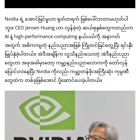
Nvidia ရဲ့ အောင်မြင်မှုဟာ ရုတ်တရက် ဖြစ်ပေါ်လာတာမဟုတ်ပါ
ဘူး။ CEO Jensen Huang ဟာ လွန်ခဲ့တဲ့ ဆယ်စုနှစ်တွေကတည်းက
AI နဲ့ high-performance computing နယ်ပယ်ကို အနာဂတ်
အတွက် အဓိကကျတဲ့ နည်းပညာအဖြစ် ကြိုတင်မြင်တွေ့ပြီး ရင်းနှီး
မြှုပ်နှံခဲ့ပါတယ်။ အဲဒီအချိန်က လူသိနည်းသေးတဲ့ အဲဒီနည်းပညာ
တွေဟာ အခုအခါမှာတော့ ကမ္ဘာ့နည်းပညာလောကကို တော်လှန်
ပြောင်းလဲနေပြီး Nvidia ကိုလည်း ကမ္ဘာ့တန်ဖိုးအကြီးဆုံး ကုမ္ပဏီ
တွေထဲက တစ်ခုဖြစ်အောင် ပို့ဆောင်ပေးခဲ့ပါတယ်။