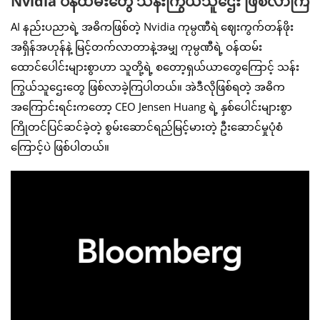
Nvidia ဝန်ထမ်းတွေ သန်းကြွယ်သူဌေး ဖြစ်လာကြ
AI နည်းပညာရဲ့ အဓိကဖြစ်တဲ့ Nvidia ကုမ္ပဏီရဲ ဈေးကွက်တန်ဖိုး
အရှိန်အဟုန်နဲ့ မြင့်တက်လာတာနဲ့အမျှ ကုမ္ပဏီရဲ့ ဝန်ထမ်း
ထောင်ပေါင်းများစွာဟာ သူတို့ရဲ့ စတော့ရှယ်ယာတွေကြောင့် သန်း
ကြွယ်သူဌေးတွေ ဖြစ်လာခဲ့ကြပါတယ်။ အဲဒီလိုဖြစ်ရတဲ့ အဓိက
အကြောင်းရင်းကတော့ CEO Jensen Huang ရဲ့ နှစ်ပေါင်းများစွာ
ကြိုတင်ပြင်ဆင်ခဲ့တဲ့ စွမ်းဆောင်ရည်မြင့်မားတဲ့ ဦးဆောင်မှုပုံစံ
ကြောင့်ပဲ ဖြစ်ပါတယ်။