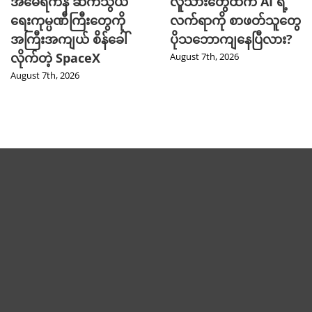
အမေရိကန် ဆက်သွယ်
လူသားတွေထက် AI ရဲ့
ရေးကုမ္ပဏီကြီးတွေကို
လက်ရာကို စာဖတ်သူတွေ
အကြီးအကျယ် စိန်ခေါ်
ပိုသဘောကျနေပြီလား?
လိုက်တဲ့ SpaceX
August 7th, 2026
August 7th, 2026