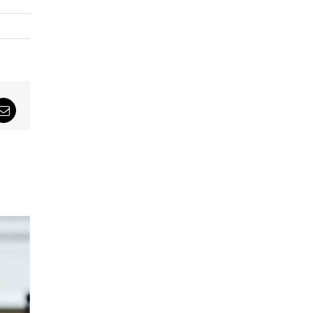
sApp
Email