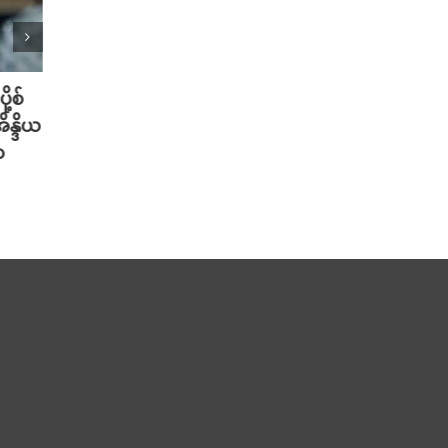
ု့စ်
တရုတ်မှာ AI စမတ်ဆောင်းဦးထုပ်
သိပ္ပ
ိန္ဒိယ
တွေ ဆောင်းလာတဲ့ အစားအစာ Deli
တဲ့ အ
ာ
သမားများ
ပါဝင်
သတိပ
August 6th, 2026
August 