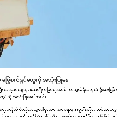
ာ မြွေစက်ရုပ်တွေကို အသုံးပြုနေ
်ပြီး အမှောင်ကျသွားတာမျိုး မဖြစ်ရအောင် ကာကွယ်ဖို့အတွက် ဗို့အားမြင့
ပ်တွေ” ကို အသုံးပြုနေပါတယ်။
မလိုဘဲ မီးလိုင်းတွေပေါ်မှာတင် ကင်မရာနဲ့ အပူချိန်တိုင်း ဆင်ဆာတွေကိ
ွန်ကဲတာတွေကို အချိန်နဲ့တပြေးညီ ရှာဖွေစစ်ဆေးပေးနိုင်တာပဲ ဖြစ်ပါတယ