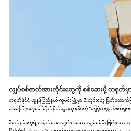
လျှပ်စစ်ဓာတ်အားလိုင်းတွေကို စစ်ဆေးဖို့ တရုတ်မှ
တရုတ်နိုင်ငံ ယူနန်ပြည်နယ် ကူမင်းမြို့မှာ မီးလိုင်းတွေ ပြတ်တောက
ဘယ်ကြိုးတွေပေါ် တိုက်ရိုက်တွားသွားနိုင်တဲ့ “မြွေပုံသဏ္ဌာန်စက်ရု
ဒီစက်ရုပ်တွေရဲ့ အမိုက်စားအချက်ကတော့ လျှပ်စစ်မီး ဖြတ်တောက်စရာ
ပြီး ကြိုးပြတ်တာ၊ သံချေးတက်တာ၊ ပစ္စည်းတွေ လျော့ရဲတာနဲ့ အပူလ