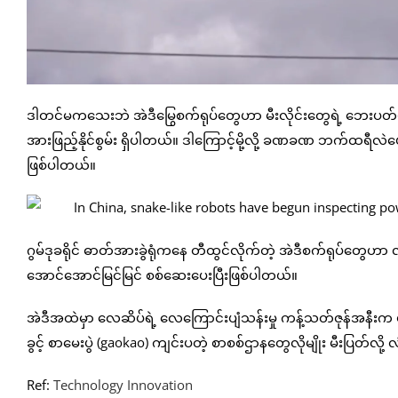
ဒါတင်မကသေးဘဲ အဲဒီမြွေစက်ရုပ်တွေဟာ မီးလိုင်းတွေရဲ့ ဘေးပတ်ပတ
အားဖြည့်နိုင်စွမ်း ရှိပါတယ်။ ဒါကြောင့်မို့လို့ ခဏခဏ ဘက်ထရီလဲပ
ဖြစ်ပါတယ်။
ဂွမ်ဒုခရိုင် ဓာတ်အားခွဲရုံကနေ တီထွင်လိုက်တဲ့ အဲဒီစက်ရုပ်တွေဟာ လ
အောင်အောင်မြင်မြင် စစ်ဆေးပေးပြီးဖြစ်ပါတယ်။
အဲဒီအထဲမှာ လေဆိပ်ရဲ့ လေကြောင်းပျံသန်းမှု ကန့်သတ်ဇုန်အနီးက မီ
ခွင့် စာမေးပွဲ (gaokao) ကျင်းပတဲ့ စာစစ်ဌာနတွေလိုမျိုး မီးပြတ်လိ
Ref:
Technology Innovation