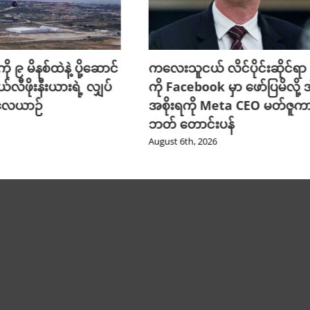
ို ၉ မိနစ်ထဲနဲ့ ပို့ဆောင်
ကလေးသူငယ် လိင်ပိုင်းဆိုင်ရာ ပိ
ယ်လီဖိုးနီးယားရဲ့ လျှပ်
ကို Facebook မှာ ဖော်ပြမိလို့ အ
 လေယာဉ်
အစိုးရကို Meta CEO မတ်ဇူက
ဘတ် တောင်းပန်
August 6th, 2026