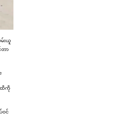
မ်းယူ
ုင်တာ
ထိကို
ပ်ဝင်