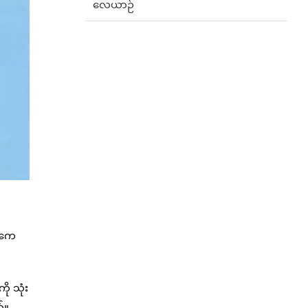
လေယာဉ်
် ကေ
ု သုံး
်။