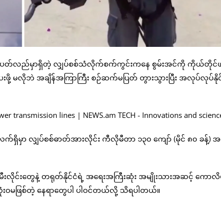
်လည်မှာရှိတဲ့ လျှပ်စစ်သံလိုက်စက်ကွင်းကနေ စွမ်းအင်ကို ကိုယ်တိုင်ဖ
ေးဖို့ မလိုဘဲ အချိန်အကြာကြီး စဉ်ဆက်မပြတ် တွားသွားပြီး အလုပ်လုပ်နိ
က်ရှိမှာ လျှပ်စစ်ဓာတ်အားလိုင်း ကီလိုမီတာ ၁၃၀ ကျော် (မိုင် ၈၀ ခန့်) အ
းလိုင်းတွေနဲ့ တရုတ်နိုင်ငံရဲ့ အရေးအကြီးဆုံး အမျိုးသားအဆင့် ကောလိ
ု့ လုံးဝမဖြစ်တဲ့ နေရာတွေပါ ပါဝင်တယ်လို့ သိရပါတယ်။