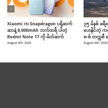
Xiaomi က Snapdragon ပရိုဆက်
၃၅ မိနစ် ခရီးက
ဆာနဲ့ 8,000mAh ဘက်ထရီ ပါတဲ့
ပေးနိုင်တဲ့ က
Redmi Note 17 ကို မိတ်ဆက်
စ-စ် တက္ကစီ
August 6th, 2026
August 6th, 2026