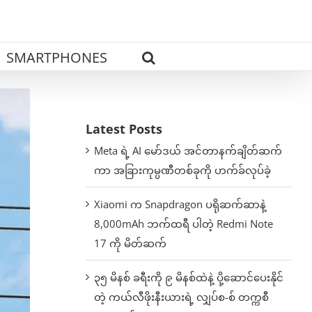
SMARTPHONES
Latest Posts
Meta ရဲ့ AI မော်ဒယ် အင်တာနက်ချိတ်ဆက်
ကာ အခြားကုမ္ပဏီတစ်ခုကို ဟက်ခ်လုပ်ခဲ့
Xiaomi က Snapdragon ပရိုဆက်ဆာနဲ့
8,000mAh ဘက်ထရီ ပါတဲ့ Redmi Note
17 ကို မိတ်ဆက်
၃၅ မိနစ် ခရီးကို ၉ မိနစ်ထဲနဲ့ ပို့ဆောင်ပေးနိုင်
တဲ့ ကယ်လီဖိုးနီးယားရဲ့ လျှပ်စ-စ် တက္ကစီ