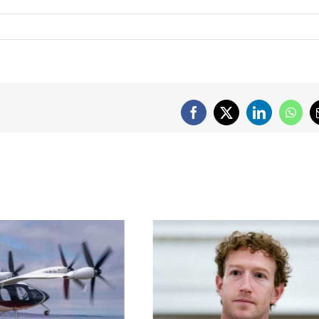
Facebook
X
LinkedIn
What