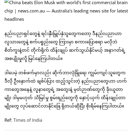
နည်းပညာရှင်တွေနဲ့ ရင်းနှီးမြှုပ်နှံသူတွေကတော့ ဒီနည်းပညာဟာ
လူသားတွေနဲ့ စက်ပစ္စည်းတွေ ကြားမှာ စကားပြောစရာ မလိုဘဲ
စိတ်ကူးနဲ့တင် တိုက်ရိုက် ထိန်းချုပ် ဆက်သွယ်နိုင်မယ့် အနာဂတ်ရဲ့
အစပျိုးမှုလို့ မြင်နေကြပါတယ်။
ဒါပေမဲ့ တစ်ဖက်မှာလည်း ဆိုက်ဘာလုံခြုံရေး ကျွမ်းကျင်သူတွေက
ဒီလို ဦးနှောက်ထဲ ချစ်ပ်ပြား ထည့်သွင်းတဲ့ နည်းပညာတွေဟာ ဟက်
ကာတွေအနေနဲ့ လူနာတွေရဲ့ အတွေးနဲ့ မှတ်ဉာဏ်တွေကို ခိုးယူတာ
မျိုး ဒါမှမဟုတ် သိမြင်မှု စွမ်းရည်တွေကို နှောင့်ယှက် ထိန်းချုပ်တာ
မျိုးတွေ လုပ်ဆောင်လာနိုင်ခြေ ရှိတယ်ဆိုပြီး စိုးရိမ်နေကြပါတယ်။
Ref:
Times of India