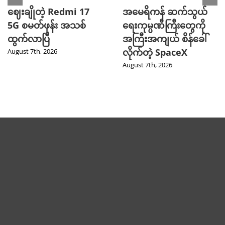
ဈေးချိုတဲ့ Redmi 17
အမေရိကန် ဆက်သွယ်
5G စမတ်ဖုန်း အသစ်
ရေးကုမ္ပဏီကြီးတွေကို
ထွက်လာပြီ
အကြီးအကျယ် စိန်ခေါ်
လိုက်တဲ့ SpaceX
August 7th, 2026
August 7th, 2026