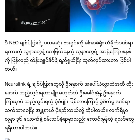
ဒီ NEO ချစ်ပ်ပြားရဲ့ ပထမဆုံး ဗားရှင်းကို ခါးဆစ်ရိုး ထိခိုက်ဒဏ်ရာ
ရထားတဲ့ လူနာတွေနဲ့ လေဖြတ်နေတဲ့ လူနာတွေရဲ့ အာရုံကြော စနစ်
ကို ပြန်လည် ထိန်းချုပ်နိုင်ဖို့ ရည်ရွယ်ပြီး ထုတ်လုပ်ထားတာ ဖြစ်ပါ
တယ်။
Neuralink ရဲ့ ချစ်ပ်ပြားတွေလို ဦးနှောက် အပေါ်ယံလွှာထဲအထိ ထိုး
ဖောက် ထည့်သွင်းရတာမျိုး မဟုတ်ဘဲ ဦးခေါင်းခွံနဲ့ ဦးနှောက်
ကြားမှာပဲ ထည့်သွင်းရတဲ့ ပုံစံမျိုး ဖြစ်တာကြောင့် ခွဲစိတ်မှု ဒဏ်ရာ
သက်သာစေပြီး အန္တရာယ် ပိုနည်းတယ်လို့ ဆိုပါတယ်။ လက်ရှိမှာ
လူနာ ၃၆ ယောက်နဲ့ စမ်းသပ်ခဲ့ရာမှာလည်း ကောင်းမွန်တဲ့ ရလဒ်တွေ
ရရှိထားပါတယ်။