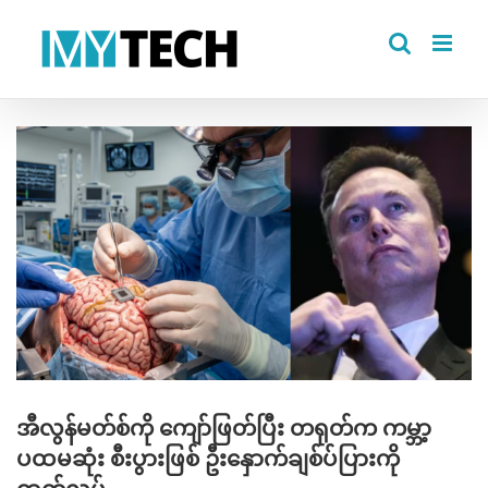
Skip
to
content
View
Larger
Image
အီလွန်မတ်စ်ကို ကျော်ဖြတ်ပြီး တရုတ်က ကမ္ဘာ့
ပထမဆုံး စီးပွားဖြစ် ဦးနှောက်ချစ်ပ်ပြားကို