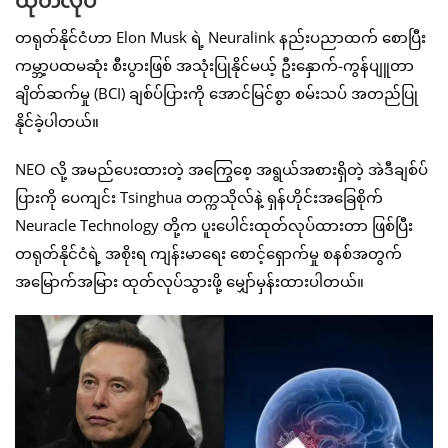
ထုတ်လုပ်
တရုတ်နိုင်ငံဟာ Elon Musk ရဲ့ Neuralink နည်းပညာထက် စောပြီး
ကမ္ဘာ့ပထမဆုံး စီးပွားဖြစ် အသုံးပြုနိုင်မယ့် ဦးနှောက်-ကွန်ပျူတာ
ချိတ်ဆက်မှု (BCI) ချစ်ပ်ပြားကို အောင်မြင်စွာ စမ်းသပ် အတည်ပြု
နိုင်ခဲ့ပါတယ်။
NEO လို့ အမည်ပေးထားတဲ့ အကြွေစေ့ အရွယ်အစားရှိတဲ့ အဲဒီချစ်ပ်
ပြားကို ပေကျင်း Tsinghua တက္ကသိုလ်နဲ့ ရှန်ဟိုင်းအခြေစိုက်
Neuracle Technology တို့က ပူးပေါင်းထုတ်လုပ်ထားတာ ဖြစ်ပြီး
တရုတ်နိုင်ငံရဲ့ အစိုးရ ကျန်းမာရေး စောင့်ရှောက်မှု စနစ်အတွက်
အမြောက်အမြား ထုတ်လုပ်သွားဖို့ မျှော်မှန်းထားပါတယ်။