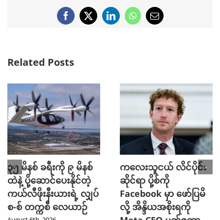
Facebook
X
LinkedIn
WhatsApp
Email
Related Posts
၃၅ မိနစ် ခရီးကို ၉ မိနစ်
ကလေးသူငယ် လိင်ပိုင်း
ထဲနဲ့ ပို့ဆောင်ပေးနိုင်တဲ့
ဆိုင်ရာ ပို့စ်ကို
ကယ်လီဖိုးနီးယားရဲ့ လျှပ်
Facebook မှာ ဖော်ပြမိ
စ-စ် တက္ကစီ လေယာဉ်
လို့ အိန္ဒိယအစိုးရကို
August 6th, 2026