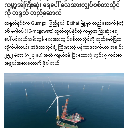
ကမ္ဘာ့အကြီးဆုံး ရေပေါ် လေအားလျှပ်စစ်တာဘိုင်
ကို တရုတ် တည်ဆောက်
တရုတ်နိုင်ငံက Guangxi ပြည်နယ်၊ Beihai မြို့မှာ တည်ဆောက်ခဲ့တဲ့
၁၆ မဂ္ဂါဝပ် (16-megawatt) ထုတ်လုပ်နိုင်တဲ့ ကမ္ဘာ့အကြီးဆုံး ရေ
ပေါ် ပင်လယ်ကမ်းလွန် လေအားလျှပ်စစ်တာဘိုင်ကို ထုတ်ဖော်ပြသ
လိုက်ပါတယ်။ အဲဒီတာဘိုင်ရဲ့ ကြီးမားတဲ့ ပန်ကာဒလက်ဟာ အချင်း
၂၅၂ မီတာ (၈၂၇ ပေ) အထိ ကျယ်ဝန်းပြီး ဘောလုံးကွင်း ၇ ကွင်းစာ
အရွယ်အစားလောက် ရှိပါတယ်။