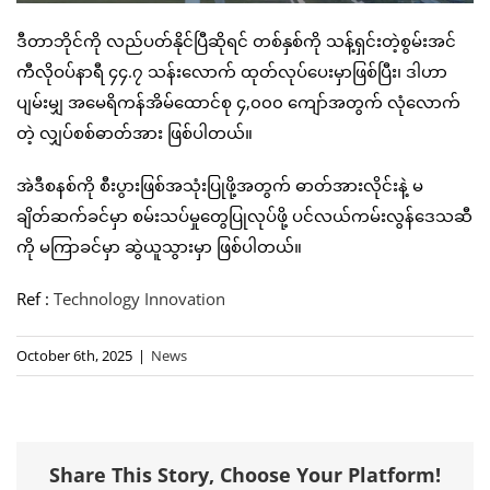
ဒီတာဘိုင်ကို လည်ပတ်နိုင်ပြီဆိုရင် တစ်နှစ်ကို သန့်ရှင်းတဲ့စွမ်းအင်
ကီလိုဝပ်နာရီ ၄၄.၇ သန်းလောက် ထုတ်လုပ်ပေးမှာဖြစ်ပြီး၊ ဒါဟာ
ပျမ်းမျှ အမေရိကန်အိမ်ထောင်စု ၄,၀၀၀ ကျော်အတွက် လုံလောက်
တဲ့ လျှပ်စစ်ဓာတ်အား ဖြစ်ပါတယ်။
အဲဒီစနစ်ကို စီးပွားဖြစ်အသုံးပြုဖို့အတွက် ဓာတ်အားလိုင်းနဲ့ မ
ချိတ်ဆက်ခင်မှာ စမ်းသပ်မှုတွေပြုလုပ်ဖို့ ပင်လယ်ကမ်းလွန်ဒေသဆီ
ကို မကြာခင်မှာ ဆွဲယူသွားမှာ ဖြစ်ပါတယ်။
Ref :
Technology Innovation
October 6th, 2025
|
News
Share This Story, Choose Your Platform!