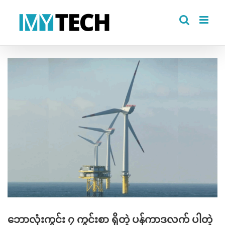
Skip
to
content
View
Larger
Image
ဘောလုံးကွင်း ၇ ကွင်းစာ ရှိတဲ့ ပန်ကာဒလက် ပါတဲ့