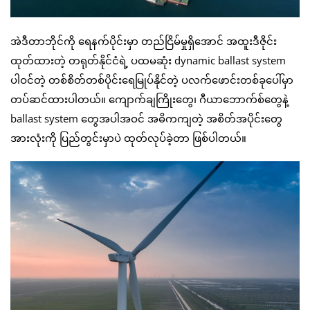
အဲဒီတာဘိုင်ကို ရေနက်ပိုင်းမှာ တည်ငြိမ်မှုရှိအောင် အထူးဒီဇိုင်း
ထုတ်ထားတဲ့ တရုတ်နိုင်ငံရဲ့ ပထမဆုံး dynamic ballast system
ပါဝင်တဲ့ တစ်စိတ်တစ်ပိုင်းရေမြုပ်နိုင်တဲ့ ပလက်ဖောင်းတစ်ခုပေါ်မှာ
တပ်ဆင်ထားပါတယ်။ ကျောက်ချကြိုးတွေ၊ ဂီယာဘောက်စ်တွေနဲ့
ballast system တွေအပါအဝင် အဓိကကျတဲ့ အစိတ်အပိုင်းတွေ
အားလုံးကို ပြည်တွင်းမှာပဲ ထုတ်လုပ်ခဲ့တာ ဖြစ်ပါတယ်။