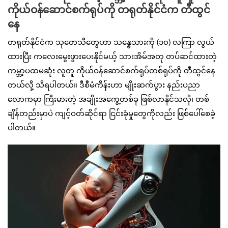
ကိုယ်ဝန်ဆောင်စက်ရုပ်ကို တရုတ်နိုင်ငံက တီထွင်
နေ
တရုတ်နိုင်ငံက သုတေသီတွေဟာ သန္ဓေသားကို (၁၀) လကြာ လွယ်
ထားပြီး ကလေးမွေးဖွားပေးနိုင်မယ့် သားအိမ်အတု တပ်ဆင်ထားတဲ့
ကမ္ဘာ့ပထမဆုံး လူတူ ကိုယ်ဝန်ဆောင်စက်ရုပ်တစ်ရုပ်ကို တီထွင်နေ
တယ်လို့ သိရပါတယ်။ ဒီစီမံကိန်းဟာ မျိုးဆက်ပွား နည်းပညာ
လောကမှာ ကြီးမားတဲ့ အချိုးအကွေ့တစ်ခု ဖြစ်လာနိုင်သလို၊ တစ်
ချိန်တည်းမှာပဲ ကျင့်ဝတ်ဆိုင်ရာ ငြင်းခုံမှုတွေကိုလည်း ဖြစ်ပေါ်စေခဲ့
ပါတယ်။