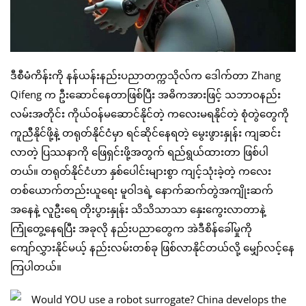
ဒီစီမံကိန်းကို နန်ယန်းနည်းပညာတက္ကသိုလ်က ဒေါက်တာ Zhang
Qifeng က ဦးဆောင်နေတာဖြစ်ပြီး အဓိကအားဖြင့် သဘာဝနည်း
လမ်းအတိုင်း ကိုယ်ဝန်မဆောင်နိုင်တဲ့ ကလေးမရနိုင်တဲ့ စုံတွဲတွေကို
ကူညီနိုင်ဖို့နဲ့ တရုတ်နိုင်ငံမှာ ရင်ဆိုင်နေရတဲ့ မွေးဖွားနှုန်း ကျဆင်း
လာတဲ့ ပြဿနာကို ဖြေရှင်းဖို့အတွက် ရည်ရွယ်ထားတာ ဖြစ်ပါ
တယ်။ တရုတ်နိုင်ငံဟာ နှစ်ပေါင်းများစွာ ကျင့်သုံးခဲ့တဲ့ ကလေး
တစ်ယောက်တည်းယူရေး မူဝါဒရဲ့ နောက်ဆက်တွဲအကျိုးဆက်
အနေနဲ့ လူဦးရေ တိုးပွားနှုန်း သိသိသာသာ နှေးကွေးလာတာနဲ့
ကြုံတွေ့နေရပြီး အခုလို နည်းပညာတွေက အဲဒီစိန်ခေါ်မှုကို
ကျော်လွှားနိုင်မယ့် နည်းလမ်းတစ်ခု ဖြစ်လာနိုင်တယ်လို့ မျှော်လင့်နေ
ကြပါတယ်။