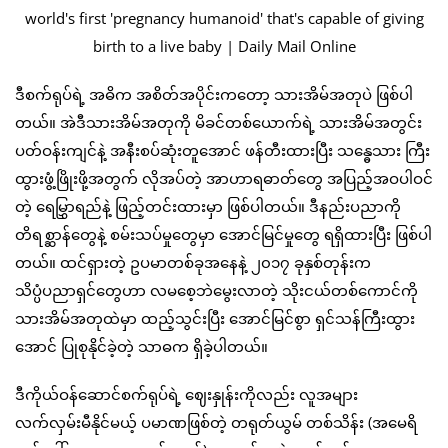
ဒီစက်ရုပ်ရဲ့ အဓိက အစိတ်အပိုင်းကတော့ သားအိမ်အတုပဲ ဖြစ်ပါ
တယ်။ အဲဒီသားအိမ်အတုကို မိခင်တစ်ယောက်ရဲ့ သားအိမ်အတွင်း
ပတ်ဝန်းကျင်နဲ့ အနီးစပ်ဆုံးတူအောင် ဖန်တီးထားပြီး သန္ဓေသား ကြီး
ထွားဖွံ့ဖြိုးဖို့အတွက် လိုအပ်တဲ့ အာဟာရဓာတ်တွေ အပြည့်အဝပါဝင်
တဲ့ ရေမြွှာရည်နဲ့ ဖြည့်တင်းထားမှာ ဖြစ်ပါတယ်။ ဒီနည်းပညာကို
တိရစ္ဆာန်တွေနဲ့ စမ်းသပ်မှုတွေမှာ အောင်မြင်မှုတွေ ရရှိထားပြီး ဖြစ်ပါ
တယ်။ ထင်ရှားတဲ့ ဥပမာတစ်ခုအနေနဲ့ ၂၀၁၇ ခုနှစ်တုန်းက
သိပ္ပံပညာရှင်တွေဟာ လမစေ့ဘဲမွေးလာတဲ့ သိုးငယ်တစ်ကောင်ကို
သားအိမ်အတုထဲမှာ ထည့်သွင်းပြီး အောင်မြင်စွာ ရှင်သန်ကြီးထွား
အောင် ပြုစုနိုင်ခဲ့တဲ့ သာဓက ရှိခဲ့ပါတယ်။
ဒီကိုယ်ဝန်ဆောင်စက်ရုပ်ရဲ့ ဈေးနှုန်းကိုလည်း လူအများ
လက်လှမ်းမီနိုင်မယ့် ပမာဏဖြစ်တဲ့ တရုတ်ယွမ် တစ်သိန်း (အမေရိ