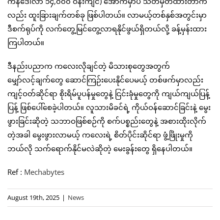
ကန်ဒေါ်လာ ၁၄,၀၀၀ ဝန်းကျင်) အောက်မှာပဲ သတ်မှတ်ထားတာက
လည်း ထူးခြားချက်တစ်ခု ဖြစ်ပါတယ်။ လာမယ့်တစ်နှစ်အတွင်းမှာ
ဒီစက်ရုပ်ကို လက်တွေ့မြင်တွေ့လာရနိုင်ဖွယ်ရှိတယ်လို့ ခန့်မှန်းထား
ကြပါတယ်။
ဒီနည်းပညာက ကလေးလိုချင်တဲ့ မိသားစုတွေအတွက်
မျှော်လင့်ချက်တွေ ဆောင်ကြဉ်းပေးနိုင်ပေမယ့် တစ်ဖက်မှာလည်း
ကျင့်ဝတ်ဆိုင်ရာ စိုးရိမ်ပူပန်မှုတွေနဲ့ ငြင်းခုံမှုတွေကို ကျယ်ကျယ်ပြန့်
ပြန့် ဖြစ်ပေါ်စေခဲ့ပါတယ်။ လူသားမိခင်ရဲ့ ကိုယ်ဝန်ဆောင်ခြင်းနဲ့ မွေး
ဖွားခြင်းဆိုတဲ့ သဘာဝဖြစ်စဉ်ကို စက်ပစ္စည်းတွေနဲ့ အစားထိုးလိုက်
တဲ့အခါ မွေးဖွားလာမယ့် ကလေးရဲ့ စိတ်ပိုင်းဆိုင်ရာ ဖွံ့ဖြိုးမှုကို
ဘယ်လို သက်ရောက်နိုင်မလဲဆိုတဲ့ မေးခွန်းတွေ ရှိနေပါတယ်။
Ref :
Mechabytes
August 19th, 2025
|
News