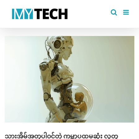
Skip
to
content
View
Larger
Image
သားအိမ်အတုပါဝင်တဲ့ ကမ္ဘာ့ပထမဆုံး လူတူ