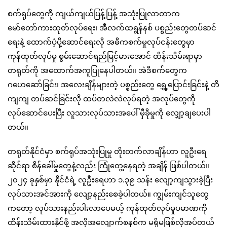
စက်ရုပ်တွေကို ကျယ်ကျယ်ပြန့်ပြန့် အသုံးပြုလာတာက
မော်တော်ကားထုတ်လုပ်ရေး၊ အီလက်ထရွန်နစ် ပစ္စည်းတွေတပ်ဆင်
ရေးနဲ့ ထောက်ပံ့ပို့ဆောင်ရေးလို အဓိကစက်မှုလုပ်ငန်းတွေမှာ
ကုန်ထုတ်လုပ်မှု စွမ်းဆောင်ရည်မြင့်မားအောင် ထိန်းသိမ်းရာမှာ
တရုတ်ကို အထောက်အကူပြုနေပါတယ်။ အဲဒီစက်တွေက
ဂဟေဆော်ခြင်း၊ အလေးချိန်များတဲ့ ပစ္စည်းတွေ ရွှေ့ပြောင်းခြင်းနဲ့ တိ
ကျကျ တပ်ဆင်ခြင်းလို ထပ်တလဲလဲလုပ်ရတဲ့ အလုပ်တွေကို
လုပ်ဆောင်ပေးပြီး လူသားလုပ်သားအပေါ် မှီခိုမှုကို လျှော့ချပေးပါ
တယ်။
တရုတ်နိုင်ငံမှာ စက်ရုပ်အသုံးပြုမှု တိုးတက်လာချိန်ဟာ လူဦးရေ
ဆိုင်ရာ စိန်ခေါ်မှုတွေနဲ့လည်း ကြုံတွေ့နေရတဲ့ အချိန် ဖြစ်ပါတယ်။
၂၀၂၄ ခုနှစ်မှာ နိုင်ငံရဲ့ လူဦးရေဟာ ၁.၃၉ သန်း လျော့ကျသွားခဲ့ပြီး
လုပ်သားအင်အားကို လျော့နည်းစေခဲ့ပါတယ်။ ကျွမ်းကျင်သူတွေ
ကတော့ လုပ်သားနည်းပါးလာပေမယ့် ကုန်ထုတ်လုပ်မှုပမာဏကို
ထိန်းသိမ်းထားနိုင်ဖို့ အလိုအလျောက်စနစ်က မရှိမဖြစ်လိုအပ်တယ်