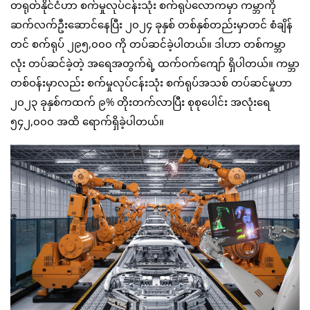
တရုတ်နိုင်ငံဟာ စက်မှုလုပ်ငန်းသုံး စက်ရုပ်လောကမှာ ကမ္ဘာကို
ဆက်လက်ဦးဆောင်နေပြီး ၂၀၂၄ ခုနှစ် တစ်နှစ်တည်းမှာတင် စံချိန်
တင် စက်ရုပ် ၂၉၅,၀၀၀ ကို တပ်ဆင်ခဲ့ပါတယ်။ ဒါဟာ တစ်ကမ္ဘာ
လုံး တပ်ဆင်ခဲ့တဲ့ အရေအတွက်ရဲ့ ထက်ဝက်ကျော် ရှိပါတယ်။ ကမ္ဘာ
တစ်ဝန်းမှာလည်း စက်မှုလုပ်ငန်းသုံး စက်ရုပ်အသစ် တပ်ဆင်မှုဟာ
၂၀၂၃ ခုနှစ်ကထက် ၉% တိုးတက်လာပြီး စုစုပေါင်း အလုံးရေ
၅၄၂,၀၀၀ အထိ ရောက်ရှိခဲ့ပါတယ်။