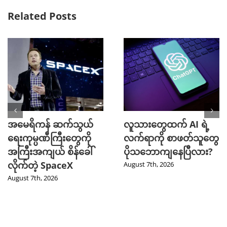
Related Posts
အမေရိကန် ဆက်သွယ်
လူသားတွေထက် AI ရဲ့
ရေးကုမ္ပဏီကြီးတွေကို
လက်ရာကို စာဖတ်သူတွေ
အကြီးအကျယ် စိန်ခေါ်
ပိုသဘောကျနေပြီလား?
လိုက်တဲ့ SpaceX
August 7th, 2026
August 7th, 2026