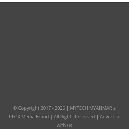
© Copyright 2017 -
2026
|
MYTECH MYANMAR
a
RFOX Media
Brand | All Rights Reserved |
Advertise
with us