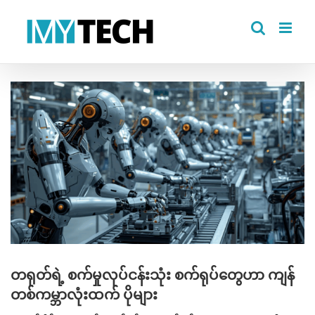
Skip
to
content
View
Larger
Image
တရုတ်ရဲ့ စက်မှုလုပ်ငန်းသုံး စက်ရုပ်တွေဟာ ကျန်
တစ်ကမ္ဘာလုံးထက် ပိုများ