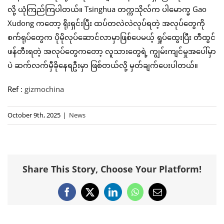
လို့ ယုံကြည်ကြပါတယ်။ Tsinghua တက္ကသိုလ်က ပါမောက္ခ Gao
Xudong ကတော့ ရိုးရှင်းပြီး ထပ်တလဲလဲလုပ်ရတဲ့ အလုပ်တွေကို
စက်ရုပ်တွေက ပိုမိုလုပ်ဆောင်လာမှာဖြစ်ပေမယ့် ရှုပ်ထွေးပြီး တီထွင်
ဖန်တီးရတဲ့ အလုပ်တွေကတော့ လူသားတွေရဲ့ ကျွမ်းကျင်မှုအပေါ်မှာ
ပဲ ဆက်လက်မှီခိုနေရဦးမှာ ဖြစ်တယ်လို့ မှတ်ချက်ပေးပါတယ်။
Ref :
gizmochina
October 9th, 2025
|
News
Share This Story, Choose Your Platform!
Facebook
X
LinkedIn
WhatsApp
Email