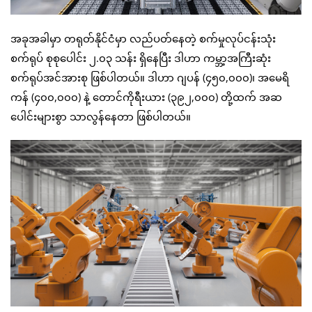
အခုအခါမှာ တရုတ်နိုင်ငံမှာ လည်ပတ်နေတဲ့ စက်မှုလုပ်ငန်းသုံး
စက်ရုပ် စုစုပေါင်း ၂.၀၃ သန်း ရှိနေပြီး ဒါဟာ ကမ္ဘာ့အကြီးဆုံး
စက်ရုပ်အင်အားစု ဖြစ်ပါတယ်။ ဒါဟာ ဂျပန် (၄၅၀,၀၀၀)၊ အမေရိ
ကန် (၄၀၀,၀၀၀) နဲ့ တောင်ကိုရီးယား (၃၉၂,၀၀၀) တို့ထက် အဆ
ပေါင်းများစွာ သာလွန်နေတာ ဖြစ်ပါတယ်။