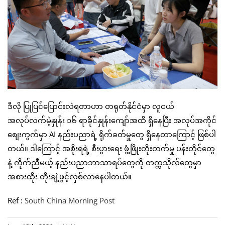
ဒီလို ပြုပြင်ပြောင်းလဲရတာဟာ တရုတ်နိုင်ငံမှာ လူငယ်
အလုပ်လက်မဲ့နှုန်း ၁၆ ရာခိုင်နှုန်းကျော်အထိ ရှိနေပြီး အလုပ်အကိုင်
စျေးကွက်မှာ AI နည်းပညာရဲ့ ရိုက်ခတ်မှုတွေ ရှိနေတာကြောင့် ဖြစ်ပါ
တယ်။ ဒါကြောင့် အစိုးရရဲ့ စီးပွားရေး ဖွံ့ဖြိုးတိုးတက်မှု ပန်းတိုင်တွေ
နဲ့ ကိုက်ညီမယ့် နည်းပညာဘာသာရပ်တွေကို တက္ကသိုလ်တွေမှာ
အစားထိုး တိုးချဲ့ဖွင့်လှစ်လာနေပါတယ်။
Ref :
South China Morning Post