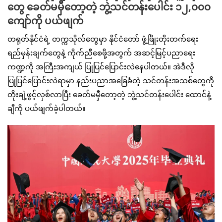
တွေ ခေတ်မမှီတော့တဲ့ ဘွဲ့သင်တန်းပေါင်း ၁၂,၀၀၀
ကျော်ကို ပယ်ဖျက်
တရုတ်နိုင်ငံရဲ့ တက္ကသိုလ်တွေမှာ နိုင်ငံတော် ဖွံ့ဖြိုးတိုးတက်ရေး
ရည်မှန်းချက်တွေနဲ့ ကိုက်ညီစေဖို့အတွက် အဆင့်မြင့်ပညာရေး
ကဏ္ဍကို အကြီးအကျယ် ပြုပြင်ပြောင်းလဲနေပါတယ်။ အဲဒီလို
ပြုပြင်ပြောင်းလဲရာမှာ နည်းပညာအခြေခံတဲ့ သင်တန်းအသစ်တွေကို
တိုးချဲ့ဖွင့်လှစ်လာပြီး ခေတ်မမှီတော့တဲ့ ဘွဲ့သင်တန်းပေါင်း ထောင်နဲ့
ချီကို ပယ်ဖျက်ခဲ့ပါတယ်။