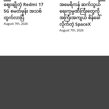
ဈေးချိုတဲ့ Redmi 17
အမေရိကန် ဆက်သွယ်
5G စမတ်ဖုန်း အသစ်
ရေးကုမ္ပဏီကြီးတွေကို
ထွက်လာပြီ
အကြီးအကျယ် စိန်ခေါ်
လိုက်တဲ့ SpaceX
August 7th, 2026
August 7th, 2026