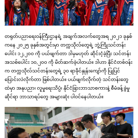
တရုတ်ပညာရေးဝန်ကြီးဌာနရဲ့ အချက်အလက်တွေအရ ၂၀၂၁ ခုနှစ်
ကနေ ၂၀၂၅ ခုနှစ်အတွင်းမှာ တက္ကသိုလ်တွေရဲ့ ဘွဲ့ကြိုသင်တန်း
ပေါင်း ၁၂,၂၀၀ ကို ပယ်ဖျက်တာ ဒါမှမဟုတ် ဆိုင်းငံ့ခဲ့ပြီး သင်တန်း
အသစ်ပေါင်း ၁၀,၂၀၀ ကို မိတ်ဆက်ခဲ့ပါတယ်။ ဒါဟာ နိုင်ငံတစ်ဝန်း
က တက္ကသိုလ်သင်တန်းတွေရဲ့ ၃၀ ရာခိုင်နှုန်းကျော်ကို ပြုပြင်
ပြောင်းလဲလိုက်တာ ဖြစ်ပါတယ်။ ပယ်ဖျက်လိုက်တဲ့ သင်တန်းတွေ
ထဲမှာ အနုပညာ၊ လူမှုရေးသိပ္ပံ၊ နိုင်ငံခြားဘာသာစကားနဲ့ စီမံခန့်ခွဲမှု
ဆိုင်ရာ ဘာသာရပ်တွေ အများဆုံး ပါဝင်နေပါတယ်။