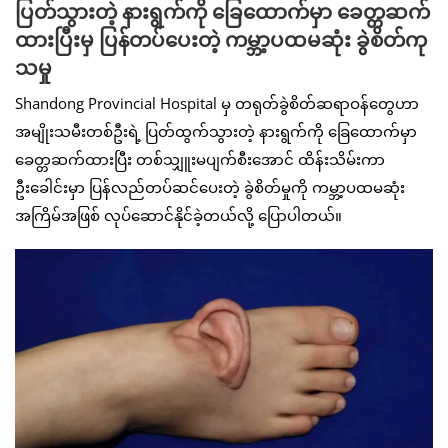
ပြတ်သွားတဲ့ နားရွက်ကို ခြေထောက်မှာ ခေတ္တဆက်
ထားပြီးမှ ပြန်တပ်ပေးတဲ့ ကမ္ဘာ့ပထမဆုံး ခွဲစိတ်ကု
သမှု
Shandong Provincial Hospital မှ တရုတ်ခွဲစိတ်ဆရာဝန်တွေဟာ
အမျိုးသမီးတစ်ဦးရဲ့ ပြတ်ထွက်သွားတဲ့ နားရွက်ကို ခြေထောက်မှာ
ခေတ္တဆက်ထားပြီး တစ်သျှူးမပျက်စီးအောင် ထိန်းသိမ်းကာ
ဦးခေါင်းမှာ ပြန်လည်တပ်ဆင်ပေးတဲ့ ခွဲစိတ်မှုကို ကမ္ဘာ့ပထမဆုံး
အကြိမ်အဖြစ် လုပ်ဆောင်နိုင်ခဲ့တယ်လို့ ပြောပါတယ်။