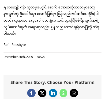
၅ လကျော်ကြာ ကုသမှုခံယူပြီးနောက် အောက်တိုဘာလမှာတော့
နားရွက်ကို ဦးခေါင်းမှာ အောင်မြင်စွာ ပြန်လည်တပ်ဆင်ပေးနိုင်ခဲ့ပါ
တယ်။ လူနာဟာ အခုအခါ ဆေးရုံက ဆင်းသွားပြီဖြစ်ပြီး မျက်နှာရဲ့
လုပ်ဆောင်ချက် အများစုလည်း ပြန်လည်ကောင်းမွန်လာပြီလို့ သိရ
ပါတယ်။
Ref :
Fossbyte
December 30th, 2025
|
News
Share This Story, Choose Your Platform!
Facebook
X
LinkedIn
WhatsApp
Email