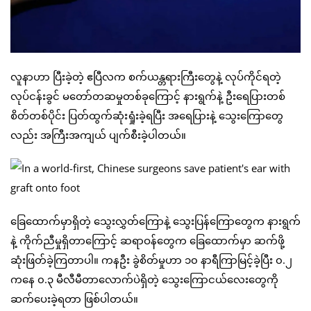
လူနာဟာ ပြီးခဲ့တဲ့ ဧပြီလက စက်ယန္တရားကြီးတွေနဲ့ လုပ်ကိုင်ရတဲ့
လုပ်ငန်းခွင် မတော်တဆမှုတစ်ခုကြောင့် နားရွက်နဲ့ ဦးရေပြားတစ်
စိတ်တစ်ပိုင်း ပြတ်ထွက်ဆုံးရှုံးခဲ့ရပြီး အရေပြားနဲ့ သွေးကြောတွေ
လည်း အကြီးအကျယ် ပျက်စီးခဲ့ပါတယ်။
ခြေထောက်မှာရှိတဲ့ သွေးလွှတ်ကြောနဲ့ သွေးပြန်ကြောတွေက နားရွက်
နဲ့ ကိုက်ညီမှုရှိတာကြောင့် ဆရာဝန်တွေက ခြေထောက်မှာ ဆက်ဖို့
ဆုံးဖြတ်ခဲ့ကြတာပါ။ ကနဦး ခွဲစိတ်မှုဟာ ၁၀ နာရီကြာမြင့်ခဲ့ပြီး ၀.၂
ကနေ ၀.၃ မီလီမီတာလောက်ပဲရှိတဲ့ သွေးကြောငယ်လေးတွေကို
ဆက်ပေးခဲ့ရတာ ဖြစ်ပါတယ်။