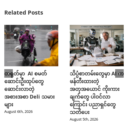
Related Posts
တရုတ်မှာ AI စမတ်
သိပ္ပံစာတမ်းတွေမှာ AI က
ဆောင်းဦးထုပ်တွေ
ဖန်တီးထားတဲ့
ဆောင်းလာတဲ့
အတုအယောင် ကိုးကား
အစားအစာ Deli သမား
ချက်တွေ ပါဝင်လာ
များ
ကြောင်း ပညာရှင်တွေ
သတိပေး
August 6th, 2026
August 5th, 2026