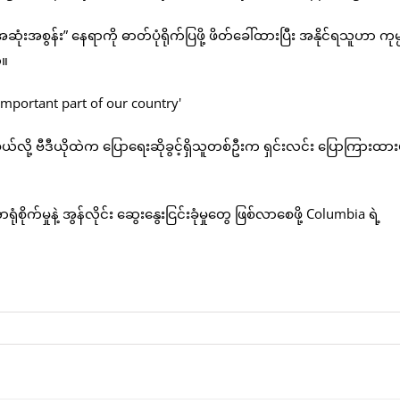
ဆုံးအစွန်း” နေရာကို ဓာတ်ပုံရိုက်ပြဖို့ ဖိတ်ခေါ်ထားပြီး အနိုင်ရသူဟာ ကုမ
်။
်လို့ ဗီဒီယိုထဲက ပြောရေးဆိုခွင့်ရှိသူတစ်ဦးက ရှင်းလင်း ပြောကြားထား
ုက်မှုနဲ့ အွန်လိုင်း ဆွေးနွေးငြင်းခုံမှုတွေ ဖြစ်လာစေဖို့ Columbia ရဲ့