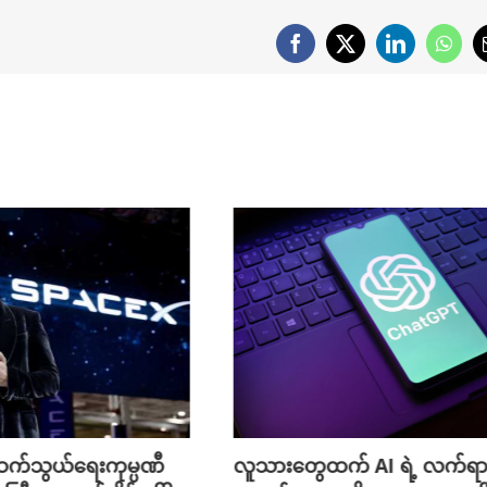
Facebook
X
LinkedIn
What
က်သွယ်ရေးကုမ္ပဏီ
လူသားတွေထက် AI ရဲ့ လက်ရာ