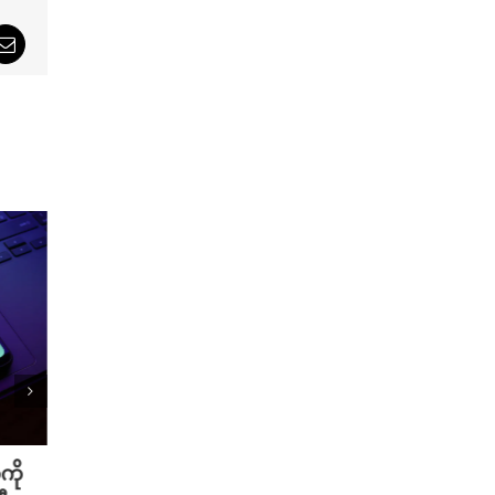
sApp
Email
ကို
Meta ရဲ့ AI မော်ဒယ် အင်တာနက်
Xiao