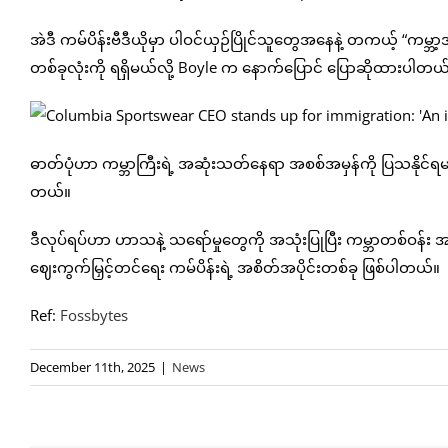
အဲဒီ ကမ်ပိန်းဗီဒီယိုမှာ ပါဝင်ယှဉ်ပြိုင်သူတွေအနေနဲ့ တကယ့် “ကမ္ဘာ့အ
တစ်ခုလုံးကို ရရှိမယ်လို့ Boyle က နောက်ပြောင် ပြောဆိုထားပါတယ
ဓာတ်ပုံဟာ ကမ္ဘာကြီးရဲ့ အဆုံးသတ်နေရာ အစစ်အမှန်ကို ပြသနိုင်ရမယ
တယ်။
ဒီလုပ်ရပ်ဟာ ဟာသနဲ့ သရော်မှုတွေကို အသုံးပြုပြီး ကမ္ဘာတစ်ဝန်း အာရုံစိ
ဈေးကွက်မြှင့်တင်ရေး ကမ်ပိန်းရဲ့ အစိတ်အပိုင်းတစ်ခု ဖြစ်ပါတယ်။
Ref:
Fossbytes
December 11th, 2025
|
News