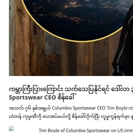
ကမ္ဘာကြီးပြားကြောင်း သက်သေပြနိုင်ရင် ဒေါ်လာ 
Sportswear CEO စိန်ခေါ်
အသက် ၇၆ နှစ်အရွယ် Columbia Sportswear CEO Tim Boyle က ကမ္
ယံတန် ကုမ္ပဏီကို ပေးအပ်မယ်လို့ စိန်ခေါ်လိုက်ပြီး လူမှုကွန်ရက်မ