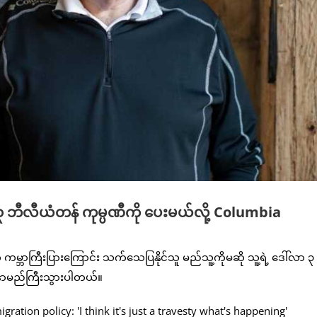
၃ ဘီလီယံတန် ကုမ္ပဏီကို ပေးမယ်လို့ Columbia
ဘာကြီးပြားကြောင်း သက်သေပြနိုင်သူ မည်သူ့ကိုမဆို သူ့ရဲ့ ဒေါ်လာ ၃
ှာ နာမည်ကြီးသွားပါတယ်။