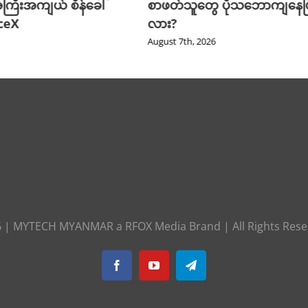
ကြီးအကျယ် စိန်ခေါ်
စာဖတ်သူတွေ ပိုသဘောကျနေပြ
aceX
လား?
August 7th, 2026
6
|
MYTECH MYANMAR
a
RFOX Media
Brand | All Rights Res
Facebook
YouTube
Telegram