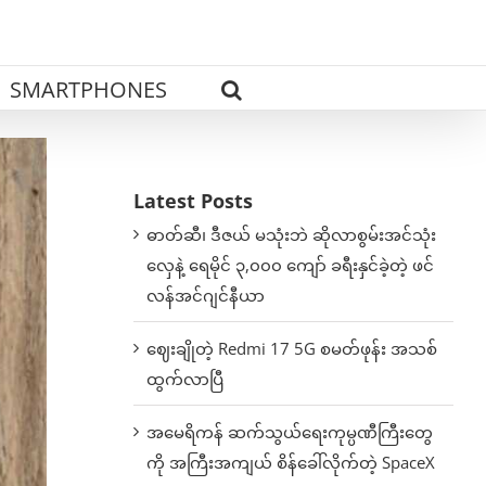
SMARTPHONES
Latest Posts
ဓာတ်ဆီ၊ ဒီဇယ် မသုံးဘဲ ဆိုလာစွမ်းအင်သုံး
လှေနဲ့ ရေမိုင် ၃,၀၀၀ ကျော် ခရီးနှင်ခဲ့တဲ့ ဖင်
လန်အင်ဂျင်နီယာ
ဈေးချိုတဲ့ Redmi 17 5G စမတ်ဖုန်း အသစ်
ထွက်လာပြီ
အမေရိကန် ဆက်သွယ်ရေးကုမ္ပဏီကြီးတွေ
ကို အကြီးအကျယ် စိန်ခေါ်လိုက်တဲ့ SpaceX