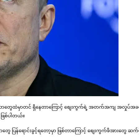
eX ရှယ်ယာတွေထဲမှာတင် ရှိနေတာကြောင့် စျေးကွက်ရဲ့ အတက်အကျ အလှုပ်အ
ာ ဖြစ်ပါတယ်။
ယာတွေ ပြန်ရောင်းခွင့်ရတော့မှာ ဖြစ်တာကြောင့် စျေးကွက်ဖိအားတွေ ဆက်ရ