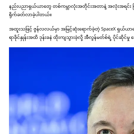
နည်းပညာရှယ်ယာတွေ တစ်ကမ္ဘာလုံးအတိုင်းအတာနဲ့ အလုံးအရင်း ပြ
ရိုက်ခတ်လာခဲ့ပါတယ်။
အထူးသဖြင့် ဇွန်လလယ်မှာ အမြင့်ဆုံးရောက်ခဲ့တဲ့ SpaceX ရှယ်ယာတွ
ရာခိုင်နှုန်းအထိ ဒုန်းခနဲ ထိုးကျသွားခဲ့လို့ အီလွန်မတ်စ်ရဲ့ ပိုင်ဆိ