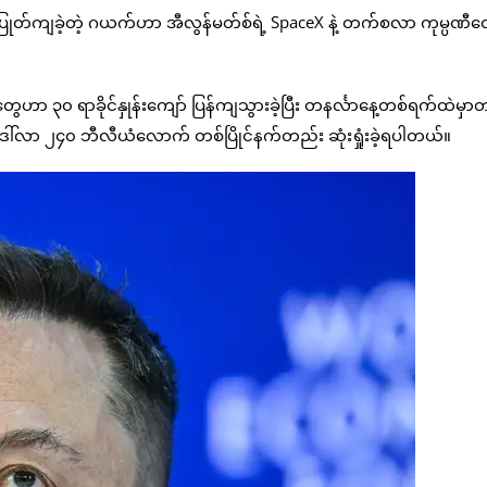
ုတ်ကျခဲ့တဲ့ ဂယက်ဟာ အီလွန်မတ်စ်ရဲ့ SpaceX နဲ့ တက်စလာ ကုမ္ပဏီတ
ေဟာ ၃၀ ရာခိုင်နှုန်းကျော် ပြန်ကျသွားခဲ့ပြီး တနင်္လာနေ့တစ်ရက်ထဲမှာ
ုင်မှု ဒေါ်လာ ၂၄၀ ဘီလီယံလောက် တစ်ပြိုင်နက်တည်း ဆုံးရှုံးခဲ့ရပါတယ်။