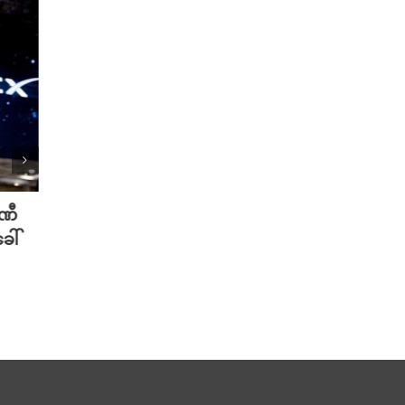
ပဏီ
လူသားတွေထက် AI ရဲ့ လက်ရာကို
Meta 
ေါ်
စာဖတ်သူတွေ ပိုသဘောကျနေပြီ
ချိတ်
လား?
ကို ဟက
August 7th, 2026
August 