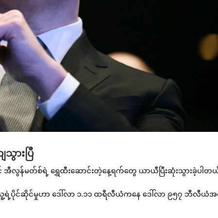
ျသွားပြီ
် အီလွန်မတ်စ်ရဲ့ ရွှေထီးဆောင်းတဲ့နေ့ရက်တွေ ယာယီပြီးဆုံးသွားခဲ့ပါတယ
ာ သူ့ရဲ့ပိုင်ဆိုင်မှုဟာ ဒေါ်လာ ၁.၁၁ ထရီလီယံကနေ ဒေါ်လာ ၉၅၇ ဘီလီယံအ