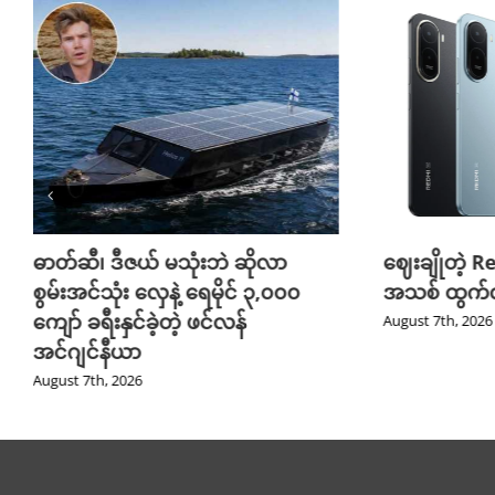
ဓာတ်ဆီ၊ ဒီဇယ် မသုံးဘဲ ဆိုလာ
ဈေးချိုတဲ့ R
စွမ်းအင်သုံး လှေနဲ့ ရေမိုင် ၃,၀၀၀
အသစ် ထွက်လ
ကျော် ခရီးနှင်ခဲ့တဲ့ ဖင်လန်
August 7th, 2026
အင်ဂျင်နီယာ
August 7th, 2026