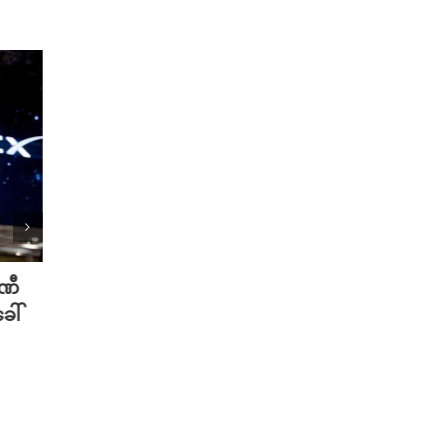
ပဏီ
လူသားတွေထက် AI ရဲ့ လက်ရာကို
Meta 
ေါ်
စာဖတ်သူတွေ ပိုသဘောကျနေပြီ
ချိတ်
လား?
ကို ဟက
August 7th, 2026
August 