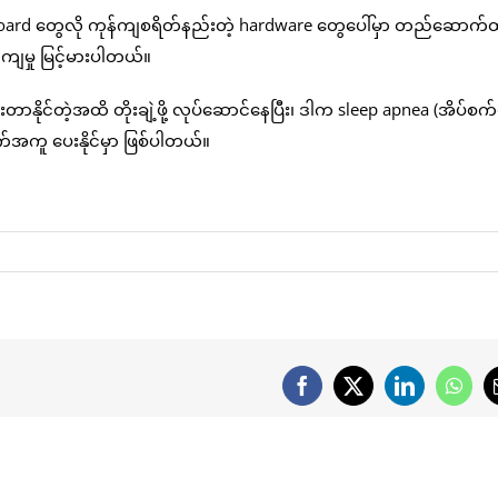
 board တွေလို ကုန်ကျစရိတ်နည်းတဲ့ hardware တွေပေါ်မှာ တည်ဆောက်
ျမှု မြင့်မားပါတယ်။
နိုင်တဲ့အထိ တိုးချဲ့ဖို့ လုပ်ဆောင်နေပြီး၊ ဒါက sleep apnea (အိပ်စက်
်အကူ ပေးနိုင်မှာ ဖြစ်ပါတယ်။
Facebook
X
LinkedIn
What