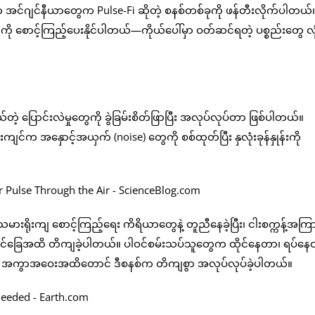
 အင်ဂျင်နီယာတွေက Pulse-Fi ဆိုတဲ့ စနစ်တစ်ခုကို ဖန်တီးလိုက်ပါတယ်။
းတွေကို စောင့်ကြည့်ပေးနိုင်ပါတယ်—ကိုယ်ပေါ်မှာ ဝတ်ဆင်ရတဲ့ ပစ္စည်းတွေ လ
ငယ်တဲ့ ပြောင်းလဲမှုတွေကို ခွဲခြမ်းစိတ်ဖြာပြီး အလုပ်လုပ်တာ ဖြစ်ပါတယ်။
ျင်က အနှောင့်အယှက် (noise) တွေကို စစ်ထုတ်ပြီး နှလုံးခုန်နှုန်းကို
သမားရိုးကျ စောင့်ကြည့်ရေး ကိရိယာတွေနဲ့ တူညီနေခဲ့ပြီး၊ ငါးစက္ကန့်အကြာ
းယွင်းနိုင်ခြေအထိ တိကျခဲ့ပါတယ်။ ပါဝင်စမ်းသပ်သူတွေက ထိုင်နေတာ၊ ရပ်နေ
ပေ အကွာအဝေးအထိတောင် ဒီစနစ်က တိကျစွာ အလုပ်လုပ်ခဲ့ပါတယ်။