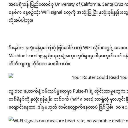
အမေရိကန် ပြည်ထောင်စု University of California, Santa Cruz က
စနစ်က နေ့စဉ်သုံး WiFi signal တွေကို အသုံးပြုပြီး နှလုံးခုန်နှုန်
လိုအပ်ပါဘူး။
ဒီစနစ်က နှလုံးခုန်မှုကြောင့် ဖြစ်ပေါ်လာတဲ့ WiFi လှိုင်းတွေရဲ့ သေး
Machine learning နည်းပညာနဲ့အတူ၊ လှုပ်ရှားမှု ဒါမှမဟုတ် ပတ်ဝန်းက
တိတိကျကျ တိုင်းတာပေးပါတယ်။
လူ ၁၁၈ ယောက်နဲ့ စမ်းသပ်မှုတွေမှာ Pulse-Fi ရဲ့ တိုင်းတာမှုတွေက 
တစ်မိနစ်ကို နှလုံးခုန်နှုန်း တစ်ဝက် (half a beat) သာရှိတဲ့ မှာ
လျောင်းနေတာ၊ ဒါမှမဟုတ် လမ်းလျှောက်နေတာပဲ ဖြစ်ဖြစ်၊ ၁၀ 