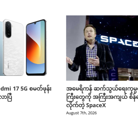
edmi 17 5G စမတ်ဖုန်း
အမေရိကန် ဆက်သွယ်ရေးကုမ္
ာပြီ
ကြီးတွေကို အကြီးအကျယ် စိန်ခ
လိုက်တဲ့ SpaceX
August 7th, 2026