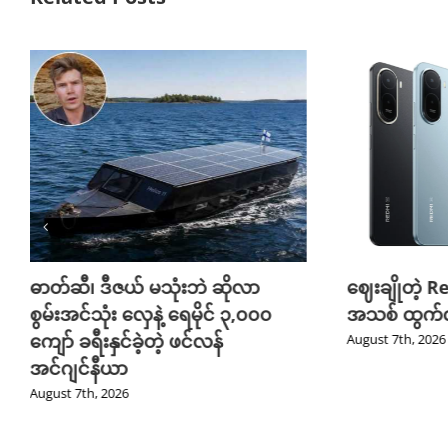
ဓာတ်ဆီ၊ ဒီဇယ် မသုံးဘဲ ဆိုလာ
ဈေးချိုတဲ့ R
စွမ်းအင်သုံး လှေနဲ့ ရေမိုင် ၃,၀၀၀
အသစ် ထွက်လ
ကျော် ခရီးနှင်ခဲ့တဲ့ ဖင်လန်
August 7th, 2026
အင်ဂျင်နီယာ
August 7th, 2026