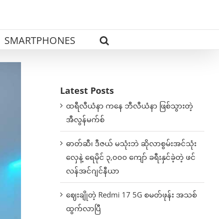
SMARTPHONES
Latest Posts
ထရီလီယံနာ ကနေ ဘီလီယံနာ ဖြစ်သွားတဲ့
အီလွန်မက်စ်
ဓာတ်ဆီ၊ ဒီဇယ် မသုံးဘဲ ဆိုလာစွမ်းအင်သုံး
လှေနဲ့ ရေမိုင် ၃,၀၀၀ ကျော် ခရီးနှင်ခဲ့တဲ့ ဖင်
လန်အင်ဂျင်နီယာ
ဈေးချိုတဲ့ Redmi 17 5G စမတ်ဖုန်း အသစ်
ထွက်လာပြီ