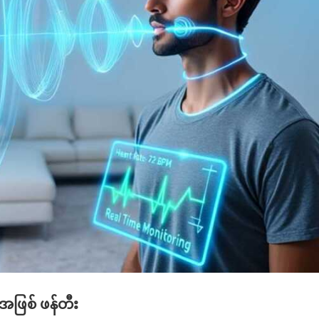
အဖြစ် ဖန်တီး