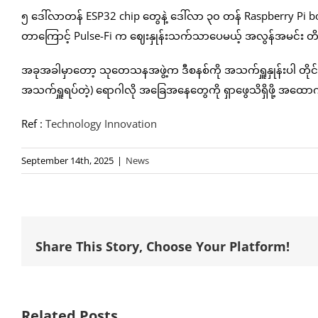
၅ ဒေါ်လာတန် ESP32 chip တွေနဲ့ ဒေါ်လာ ၃၀ တန် Raspberry Pi
တာကြောင့် Pulse-Fi က ဈေးနှုန်းသက်သာပေမယ့် အလွန်အမင်း တိက
အခုအခါမှာတော့ သုတေသနအဖွဲ့က ဒီစနစ်ကို အသက်ရှူနှုန်းပါ တိုင်းတာ
အသက်ရှူရပ်တဲ့) ရောဂါလို အခြေအနေတွေကို ရှာဖွေသိရှိဖို့ အထောက
Ref :
Technology Innovation
September 14th, 2025
|
News
Share This Story, Choose Your Platform!
Related Posts