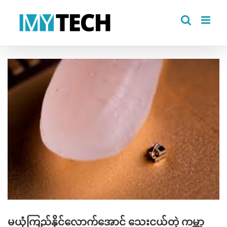
Skip
to
content
View
Larger
Image
မယုံကြည်နိုင်လောက်အောင် သေးငယ်တဲ့ ကမ္ဘာ့