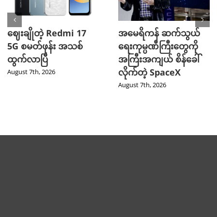
ဈေးချိုတဲ့ Redmi 17
အမေရိကန် ဆက်သွယ်
5G စမတ်ဖုန်း အသစ်
ရေးကုမ္ပဏီကြီးတွေကို
ထွက်လာပြီ
အကြီးအကျယ် စိန်ခေါ်
လိုက်တဲ့ SpaceX
August 7th, 2026
August 7th, 2026