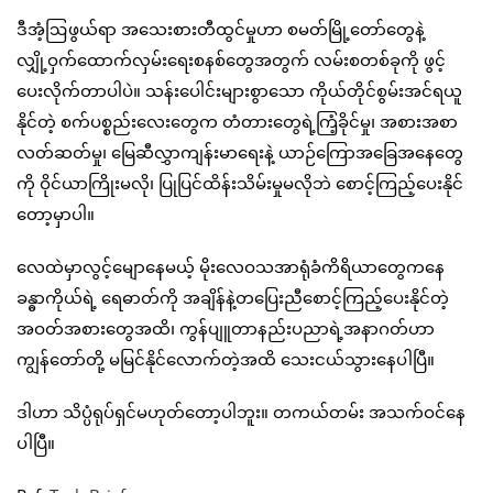
ဒီအံ့ဩဖွယ်ရာ အသေးစားတီထွင်မှုဟာ စမတ်မြို့တော်တွေနဲ့
လျှို့ဝှက်ထောက်လှမ်းရေးစနစ်တွေအတွက် လမ်းစတစ်ခုကို ဖွင့်
ပေးလိုက်တာပါပဲ။ သန်းပေါင်းများစွာသော ကိုယ်တိုင်စွမ်းအင်ရယူ
နိုင်တဲ့ စက်ပစ္စည်းလေးတွေက တံတားတွေရဲ့ကြံ့ခိုင်မှု၊ အစားအစာ
လတ်ဆတ်မှု၊ မြေဆီလွှာကျန်းမာရေးနဲ့ ယာဉ်ကြောအခြေအနေတွေ
ကို ဝိုင်ယာကြိုးမလို၊ ပြုပြင်ထိန်းသိမ်းမှုမလိုဘဲ စောင့်ကြည့်ပေးနိုင်
တော့မှာပါ။
လေထဲမှာလွင့်မျောနေမယ့် မိုးလေဝသအာရုံခံကိရိယာတွေကနေ
ခန္ဓာကိုယ်ရဲ့ ရေဓာတ်ကို အချိန်နဲ့တပြေးညီစောင့်ကြည့်ပေးနိုင်တဲ့
အဝတ်အစားတွေအထိ၊ ကွန်ပျူတာနည်းပညာရဲ့အနာဂတ်ဟာ
ကျွန်တော်တို့ မမြင်နိုင်လောက်တဲ့အထိ သေးငယ်သွားနေပါပြီ။
ဒါဟာ သိပ္ပံရုပ်ရှင်မဟုတ်တော့ပါဘူး။ တကယ်တမ်း အသက်ဝင်နေ
ပါပြီ။