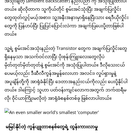
အသုံးချတဲ့ (ambient backscatter) နည်းပညာ ကို အသုံးပြုထားပါ
တယ်။ ဆိုလိုတာက သူကိုယ်တိုင် စွမ်းအင်သုံးပြီး အချက်ပြလှိုင်း
တွေထုတ်လွှင့်မယ့်အစား၊ သူ့အနီးအနားမှာရှိနေပြီးသား ရေဒီယိုလှိုင်း
တွေကို ပြန်ဟပ်ပြီး ပြုပြင်ပြောင်းလဲကာ အချက်ပြပေးပို့တာဖြစ်ပါ
တယ်။
သူ့ရဲ့ စွမ်းအင်အသုံးနည်းတဲ့ Transistor တွေက အချက်ပြလှိုင်းတွေ
ရှိနေမှသာ အသက်ဝင်လာပြီး ပိုးစုန်းကြူးလေးတွေလိုပဲ
မှိတ်တုတ်မှိတ်တုတ်နဲ့ စွမ်းအင်ကို အသုံးပြုပါတယ်။ ဒီလိုသေးငယ်
ပေမယ့်လည်း ဒီဆီလီကွန်အမှုန်လေးဟာ အလင်း၊ လှုပ်ရှားမှုနဲ့
အပူချိန်တို့ကို အာရုံခံနိုင်ပြီး ဒေတာအနည်းငယ်ကိုလည်း ပေးပို့နိုင်ပါ
တယ်။ ဒါကြောင့် သူဟာ ပတ်ဝန်းကျင်လောကအတွက် ဘက်ထရီမ
လို၊ ဝိုင်ယာကြိုးမလိုတဲ့ အာရုံခံစနစ်တစ်ခု ဖြစ်လာပါတယ်။
မမြင်နိုင်တဲ့ ကွန်ပျူတာစနစ်တွေရဲ့ ထွန်းကားလာမှု