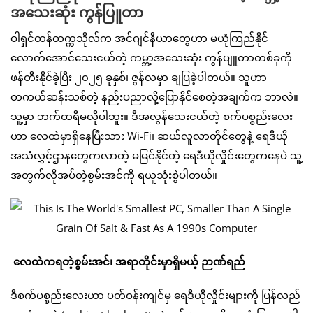
အသေးဆုံး ကွန်ပြူတာ
ဝါရှင်တန်တက္ကသိုလ်က အင်ဂျင်နီယာတွေဟာ မယုံကြည်နိုင်
လောက်အောင်သေးငယ်တဲ့ ကမ္ဘာ့အသေးဆုံး ကွန်ပျူတာတစ်ခုကို
ဖန်တီးနိုင်ခဲ့ပြီး ၂၀၂၅ ခုနှစ်၊ ဇွန်လမှာ ချပြခဲ့ပါတယ်။ သူဟာ
တကယ်ဆန်းသစ်တဲ့ နည်းပညာလို့ပြောနိုင်စေတဲ့အချက်က ဘာလဲ။
သူ့မှာ ဘက်ထရီမလိုပါဘူး။ ဒီအလွန်သေးငယ်တဲ့ စက်ပစ္စည်းလေး
ဟာ လေထဲမှာရှိနေပြီးသား Wi-Fi၊ ဆယ်လူလာတိုင်တွေနဲ့ ရေဒီယို
အသံလွှင့်ဌာနတွေကလာတဲ့ မမြင်နိုင်တဲ့ ရေဒီယိုလှိုင်းတွေကနေပဲ သူ့
အတွက်လိုအပ်တဲ့စွမ်းအင်ကို ရယူသုံးစွဲပါတယ်။
လေထဲကရတဲ့စွမ်းအင်၊ အရာတိုင်းမှာရှိမယ့် ဉာဏ်ရည်
ဒီစက်ပစ္စည်းလေးဟာ ပတ်ဝန်းကျင်မှ ရေဒီယိုလှိုင်းများကို ပြန်လည်