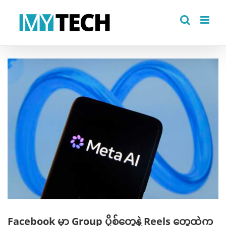
Skip
to
content
View
Larger
Image
Facebook မှာ Group ပို့စ်တွေနဲ့ Reels တွေထဲက