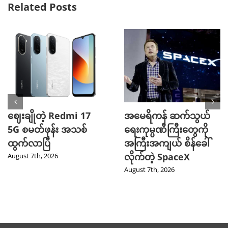
Related Posts
ဈေးချိုတဲ့ Redmi 17
အမေရိကန် ဆက်သွယ်
5G စမတ်ဖုန်း အသစ်
ရေးကုမ္ပဏီကြီးတွေကို
ထွက်လာပြီ
အကြီးအကျယ် စိန်ခေါ်
လိုက်တဲ့ SpaceX
August 7th, 2026
August 7th, 2026