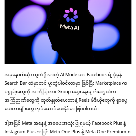
အခုနောက်ဆုံး ထွက်ရှိလာတဲ့ AI Mode ဟာ Facebook ရဲ့ ပုံမှန်
Search Bar ထဲမှာတင် ပူးတွဲပါဝင်လာမှာ ဖြစ်ပြီး Marketplace က
ပစ္စည်းတွေကို အကြံပြုတာ၊ Group ဆွေးနွေးချက်တွေထဲက
အကြံဉာဏ်တွေကို ထုတ်နှုတ်ပေးတာနဲ့ Reels ဗီဒီယိုတွေကို ရှာဖွေ
ပေးတာမျိုးတွေ လုပ်ဆောင်ပေးနိုင်မှာ ဖြစ်ပါတယ်။
ဒါ့အပြင် Meta အနေနဲ့ အခပေးအသုံးပြုရမယ့် Facebook Plus နဲ့
Instagram Plus အပြင် Meta One Plus နဲ့ Meta One Premium စ