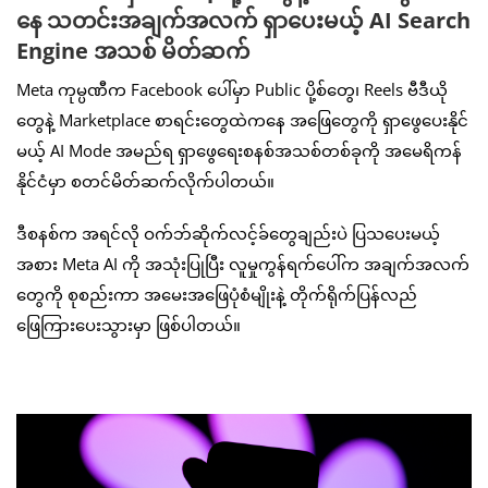
နေ သတင်းအချက်အလက် ရှာပေးမယ့် AI Search
Engine အသစ် မိတ်ဆက်
Meta ကုမ္ပဏီက Facebook ပေါ်မှာ Public ပို့စ်တွေ၊ Reels ဗီဒီယို
တွေနဲ့ Marketplace စာရင်းတွေထဲကနေ အဖြေတွေကို ရှာဖွေပေးနိုင်
မယ့် AI Mode အမည်ရ ရှာဖွေရေးစနစ်အသစ်တစ်ခုကို အမေရိကန်
နိုင်ငံမှာ စတင်မိတ်ဆက်လိုက်ပါတယ်။
ဒီစနစ်က အရင်လို ဝက်ဘ်ဆိုက်လင့်ခ်တွေချည်းပဲ ပြသပေးမယ့်
အစား Meta AI ကို အသုံးပြုပြီး လူမှုကွန်ရက်ပေါ်က အချက်အလက်
တွေကို စုစည်းကာ အမေးအဖြေပုံစံမျိုးနဲ့ တိုက်ရိုက်ပြန်လည်
ဖြေကြားပေးသွားမှာ ဖြစ်ပါတယ်။