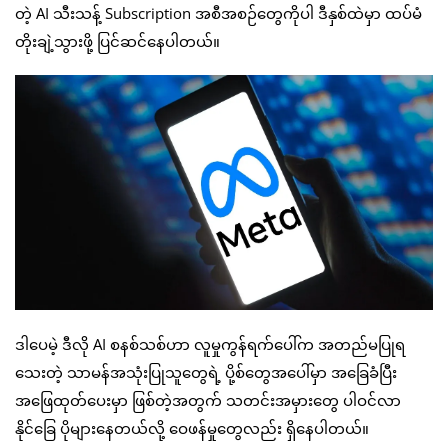
တဲ့ AI သီးသန့် Subscription အစီအစဉ်တွေကိုပါ ဒီနှစ်ထဲမှာ ထပ်မံ
တိုးချဲ့သွားဖို့ ပြင်ဆင်နေပါတယ်။
ဒါပေမဲ့ ဒီလို AI စနစ်သစ်ဟာ လူမှုကွန်ရက်ပေါ်က အတည်မပြုရ
သေးတဲ့ သာမန်အသုံးပြုသူတွေရဲ့ ပို့စ်တွေအပေါ်မှာ အခြေခံပြီး
အဖြေထုတ်ပေးမှာ ဖြစ်တဲ့အတွက် သတင်းအမှားတွေ ပါဝင်လာ
နိုင်ခြေ ပိုများနေတယ်လို့ ဝေဖန်မှုတွေလည်း ရှိနေပါတယ်။