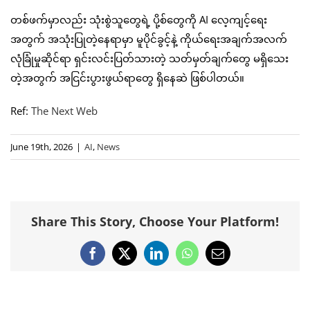
တစ်ဖက်မှာလည်း သုံးစွဲသူတွေရဲ့ ပို့စ်တွေကို AI လေ့ကျင့်ရေး
အတွက် အသုံးပြုတဲ့နေရာမှာ မူပိုင်ခွင့်နဲ့ ကိုယ်ရေးအချက်အလက်
လုံခြုံမှုဆိုင်ရာ ရှင်းလင်းပြတ်သားတဲ့ သတ်မှတ်ချက်တွေ မရှိသေး
တဲ့အတွက် အငြင်းပွားဖွယ်ရာတွေ ရှိနေဆဲ ဖြစ်ပါတယ်။
Ref:
The Next Web
June 19th, 2026
|
AI
,
News
Share This Story, Choose Your Platform!
Facebook
X
LinkedIn
WhatsApp
Email