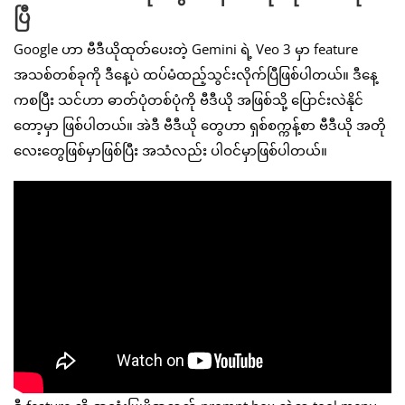
ပြီ
Google ဟာ ဗီဒီယိုထုတ်ပေးတဲ့ Gemini ရဲ့ Veo 3 မှာ feature
အသစ်တစ်ခုကို ဒီနေ့ပဲ ထပ်မံထည့်သွင်းလိုက်ပြီဖြစ်ပါတယ်။ ဒီနေ့
ကစပြီး သင်ဟာ ဓာတ်ပုံတစ်ပုံကို ဗီဒီယို အဖြစ်သို့ ပြောင်းလဲနိုင်
တော့မှာ ဖြစ်ပါတယ်။ အဲဒီ ဗီဒီယို တွေဟာ ရှစ်စက္ကန့်စာ ဗီဒီယို အတို
လေးတွေဖြစ်မှာဖြစ်ပြီး အသံလည်း ပါဝင်မှာဖြစ်ပါတယ်။