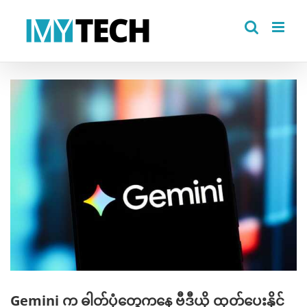
Skip
to
content
View
Larger
Image
Gemini က ဓါတ်ပုံတွေကနေ ဗီဒီယို ထုတ်ပေးနိုင်