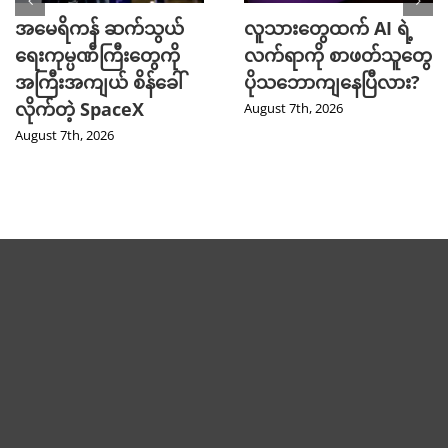
အမေရိကန် ဆက်သွယ်
လူသားတွေထက် AI ရဲ့
ရေးကုမ္ပဏီကြီးတွေကို
လက်ရာကို စာဖတ်သူတွေ
အကြီးအကျယ် စိန်ခေါ်
ပိုသဘောကျနေပြီလား?
လိုက်တဲ့ SpaceX
August 7th, 2026
August 7th, 2026