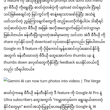
ဒီ feature ကို အသုံးပြုဖို့အတွက် prompt box ထဲက tool menu
မှာ ဗီဒီယို ကိုရွေးပြီး ဓာတ်ပုံတစ်ပုံကို upload တင်ရမှာပါ။ ပြီးရင်
သင်ဖြစ်စေချင်တဲ့ မြင်ကွင်းကို စာနဲ့ရေးသားဖော်ပြပြီး အသံနဲ့
ပတ်သက်တဲ့ ညွှန်ကြားချက်တွေကို ထည့်ပေးလိုက်ရုံပါပဲ။ ဒါဆိုရင်
သင့်ဓာတ်ပုံဟာ ဗီဒီယို အဖြစ် အလိုအလျောက်ပြောင်းလဲသွားမှာ
ဖြစ်ပါတယ်။ ဖန်တီးပြီးသွားတဲ့အခါမှာတော့ သင်ဟာ အဲဒီ ဗီဒီယို ကို
share လုပ်နိုင်သလို download လုပ်ထားနိုင်မှာလည်း ဖြစ်ပါတယ်။
Google က ဒီ feature ကို ပိုမိုကောင်းမွန်အောင်လုပ်ဆောင်နိုင်ဖို့
အတွက် ဖန်တီးထားတဲ့ ဗီဒီယို တွေအောက်က thumbs up နဲ့
thumbs down ခလုတ်တွေကိုနှိပ်ပြီး feedback ပေးနိုင်တယ်လို့
လည်း သိရပါတယ်။
ဓာတ်ပုံကနေ ဗီဒီယို ဖန်တီးနိုင်တဲ့ ဒီ feature ကို Google AI Pro နဲ့
Ultra subscribers တွေအတွက် “ကမ္ဘာတဝှမ်းက ရွေးချယ်ထားတဲ့
နိုင်ငံတွေမှာ” စတင်အသုံးပြုခွင့်ပေးနေပြီဖြစ်ပြီး Google ရဲ့ AI