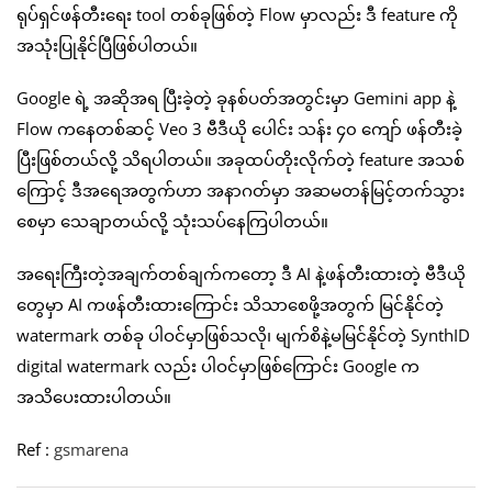
ရုပ်ရှင်ဖန်တီးရေး tool တစ်ခုဖြစ်တဲ့ Flow မှာလည်း ဒီ feature ကို
အသုံးပြုနိုင်ပြီဖြစ်ပါတယ်။
Google ရဲ့ အဆိုအရ ပြီးခဲ့တဲ့ ခုနစ်ပတ်အတွင်းမှာ Gemini app နဲ့
Flow ကနေတစ်ဆင့် Veo 3 ဗီဒီယို ပေါင်း သန်း ၄၀ ကျော် ဖန်တီးခဲ့
ပြီးဖြစ်တယ်လို့ သိရပါတယ်။ အခုထပ်တိုးလိုက်တဲ့ feature အသစ်
ကြောင့် ဒီအရေအတွက်ဟာ အနာဂတ်မှာ အဆမတန်မြင့်တက်သွား
စေမှာ သေချာတယ်လို့ သုံးသပ်နေကြပါတယ်။
အရေးကြီးတဲ့အချက်တစ်ချက်ကတော့ ဒီ AI နဲ့ဖန်တီးထားတဲ့ ဗီဒီယို
တွေမှာ AI ကဖန်တီးထားကြောင်း သိသာစေဖို့အတွက် မြင်နိုင်တဲ့
watermark တစ်ခု ပါဝင်မှာဖြစ်သလို၊ မျက်စိနဲ့မမြင်နိုင်တဲ့ SynthID
digital watermark လည်း ပါဝင်မှာဖြစ်ကြောင်း Google က
အသိပေးထားပါတယ်။
Ref :
gsmarena