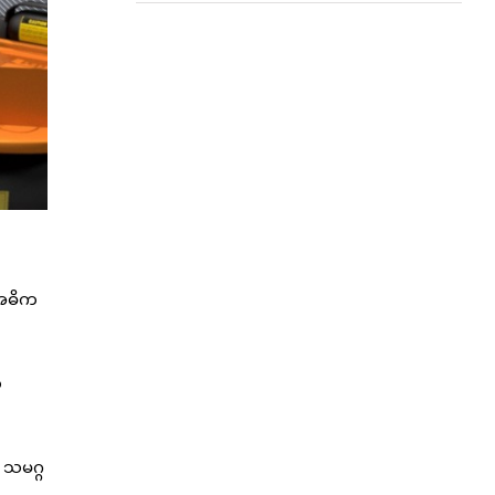
 အဓိက
က
 သမဂ္ဂ