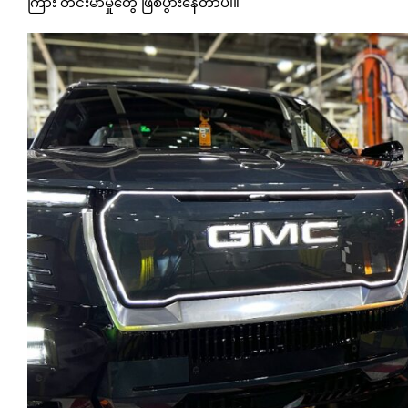
ကြား တင်းမာမှုတွေ ဖြစ်ပွားနေတာပါ။