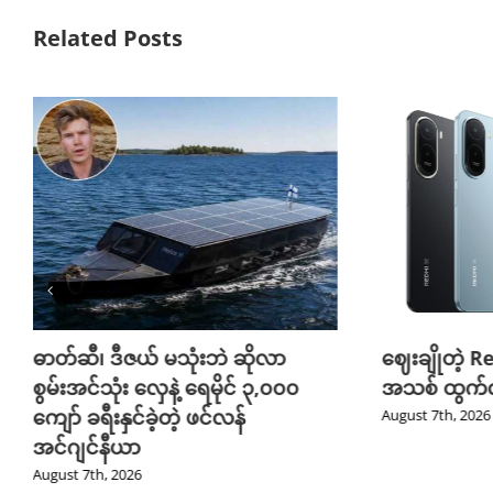
Related Posts
ဓာတ်ဆီ၊ ဒီဇယ် မသုံးဘဲ ဆိုလာ
ဈေးချိုတဲ့ R
စွမ်းအင်သုံး လှေနဲ့ ရေမိုင် ၃,၀၀၀
အသစ် ထွက်လ
ကျော် ခရီးနှင်ခဲ့တဲ့ ဖင်လန်
August 7th, 2026
အင်ဂျင်နီယာ
August 7th, 2026