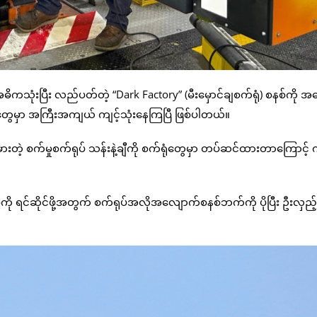
ုံးပြီး လည်ပတ်တဲ့ “Dark Factory” (မီးမှောင်ချစက်ရုံ) စနစ်ကို အ
ီတွေမှာ အကြီးအကျယ် ကျင့်သုံးနေကြပြီ ဖြစ်ပါတယ်။
းတဲ့ စက်မှုစက်ရုပ် သန်းနဲ့ချီကို စက်ရုံတွေမှာ တပ်ဆင်ထားတာကြောင့် က
ို ရင်ဆိုင်ဖို့အတွက် စက်ရုပ်အလိုအလျောက်စနစ်ဘက်ကို ပိုပြီး ဦးလှည