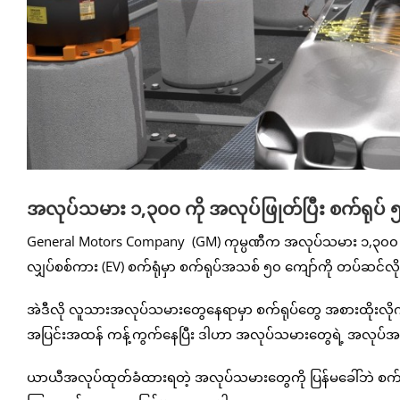
အလုပ်သမား ၁,၃၀၀ ကို အလုပ်ဖြုတ်ပြီး စက်ရုပ်
General Motors Company (GM) ကုမ္ပဏီက အလုပ်သမား ၁,၃၀၀ ကို 
လျှပ်စစ်ကား (EV) စက်ရုံမှာ စက်ရုပ်အသစ် ၅၀ ကျော်ကို တပ်ဆင်လ
အဲဒီလို လူသားအလုပ်သမားတွေနေရာမှာ စက်ရုပ်တွေ အစားထိုးလိ
အပြင်းအထန် ကန့်ကွက်နေပြီး ဒါဟာ အလုပ်သမားတွေရဲ့ အလုပ်အကိ
ယာယီအလုပ်ထုတ်ခံထားရတဲ့ အလုပ်သမားတွေကို ပြန်မခေါ်ဘဲ စက်ရုံက