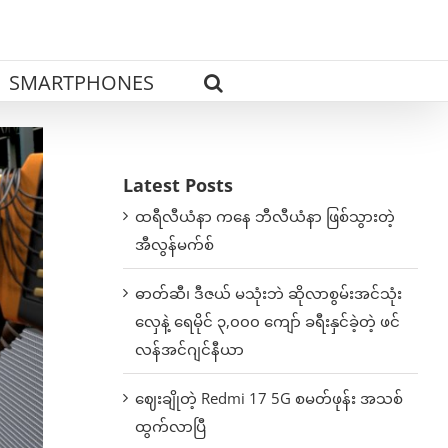
SMARTPHONES
Latest Posts
ထရီလီယံနာ ကနေ ဘီလီယံနာ ဖြစ်သွားတဲ့
အီလွန်မက်စ်
ဓာတ်ဆီ၊ ဒီဇယ် မသုံးဘဲ ဆိုလာစွမ်းအင်သုံး
လှေနဲ့ ရေမိုင် ၃,၀၀၀ ကျော် ခရီးနှင်ခဲ့တဲ့ ဖင်
လန်အင်ဂျင်နီယာ
ဈေးချိုတဲ့ Redmi 17 5G စမတ်ဖုန်း အသစ်
ထွက်လာပြီ