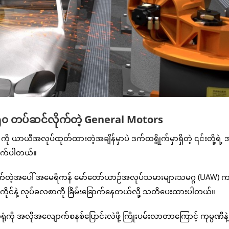
 ၅၀ တပ်ဆင်လိုက်တဲ့ General Motors
ယာယီအလုပ်ထုတ်ထားတဲ့အချိန်မှာပဲ ဒက်ထရွိုက်မှာရှိတဲ့ ၎င်းတို့ရဲ့
ိုက်ပါတယ်။
ုက်တဲ့အပေါ် အမေရိကန် မော်တော်ယာဉ်အလုပ်သမားများသမဂ္ဂ (UAW) 
ုင်နဲ့ လုပ်ခလစာကို ခြိမ်းခြောက်နေတယ်လို့ သတိပေးထားပါတယ်။
ို အလိုအလျောက်စနစ်ပြောင်းလဲဖို့ ကြိုးပမ်းလာတာကြောင့် ကုမ္ပဏီနဲ့