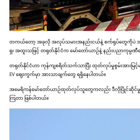
တကယ်တော့ အခုလို အလုပ်သမားအနည်းငယ်နဲ့ စက်ရုပ်တွေကိုပဲ အဓိကသ
ရှ၊ အထူးသဖြင့် တရုတ်နိုင်ငံက မော်တော်ယာဉ်နဲ့ နည်းပညာကုမ္ပဏ
တရုတ်နိုင်ငံဟာ ကုန်ကျစရိတ်သက်သာပြီး ထုတ်လုပ်မှုစွမ်းအားမြင့်မာ
EV ဈေးကွက်မှာ အားသာချက်တွေ ရရှိနေပါတယ်။
အမေရိကန်မော်တော်ယာဉ်ထုတ်လုပ်သူတွေကလည်း ဒီလိုပြိုင်ဆိုင်မှုက
ကြတာ ဖြစ်ပါတယ်။