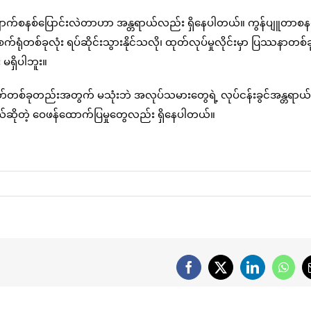
ိုအလျောက်စနစ်ပြောင်းလဲတာဟာ အန္တရာယ်လည်း ရှိနေပါတယ်။ ကွန်ပျူတာစန
်ရုံတစ်ခုလုံး ရပ်ဆိုင်းသွားနိုင်သလို၊ ထုတ်လုပ်မှုလိုင်းမှာ ပြဿနာတစ်ခု
မရှိပါဘူး။
တ်တစ်ခုတည်းအတွက် မသုံးဘဲ အလုပ်သမားတွေရဲ့ လုပ်ငန်းခွင်အန္တရာယ
င့်တယ်ဆိုတဲ့ ဝေဖန်ထောက်ပြမှုတွေလည်း ရှိနေပါတယ်။
Facebook
X
LinkedIn
What