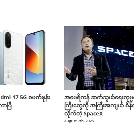
edmi 17 5G စမတ်ဖုန်း
အမေရိကန် ဆက်သွယ်ရေးကုမ္
ာပြီ
ကြီးတွေကို အကြီးအကျယ် စိန်ခ
လိုက်တဲ့ SpaceX
August 7th, 2026