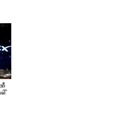
ပဏီ
လူသားတွေထက် AI ရဲ့ လက်ရာကို
Meta 
ေါ်
စာဖတ်သူတွေ ပိုသဘောကျနေပြီ
ချိတ်
လား?
ကို ဟက
August 7th, 2026
August 