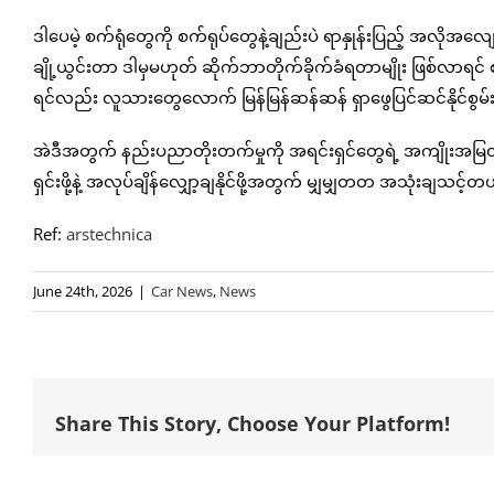
ဒါပေမဲ့ စက်ရုံတွေကို စက်ရုပ်တွေနဲ့ချည်းပဲ ရာနှုန်းပြည့် အလ
ချို့ယွင်းတာ ဒါမှမဟုတ် ဆိုက်ဘာတိုက်ခိုက်ခံရတာမျိုး ဖြစ်လာရင် စက
ရင်လည်း လူသားတွေလောက် မြန်မြန်ဆန်ဆန် ရှာဖွေပြင်ဆင်နိုင်စွမ်း 
အဲဒီအတွက် နည်းပညာတိုးတက်မှုကို အရင်းရှင်တွေရဲ့ အကျိုးအမြ
ရှင်းဖို့နဲ့ အလုပ်ချိန်လျှော့ချနိုင်ဖို့အတွက် မျှမျှတတ အသုံးချသ
Ref:
arstechnica
June 24th, 2026
|
Car News
,
News
Share This Story, Choose Your Platform!