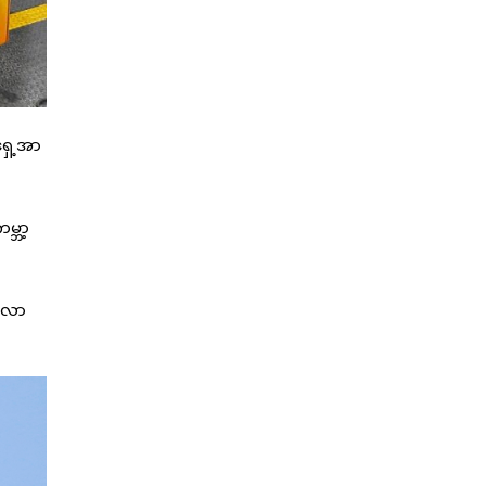
ရှေ့အာ
မ္ဘာ့
့်လာ