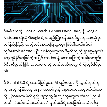
ဒီမော်ဒယ်ကို Google Search၊ Gemini (အရင် Bard) နဲ့ Google
Assistant တို့လို Google ရဲ့ နာမည်ကြီး ဝန်ဆောင်မှုတွေအားလုံးမှာ
တဖြည်းဖြည်း ထည့်သွင်းအသုံးပြုသွားမှာ ဖြစ်ပါတယ်။ ဒီလို
လုပ်ဆောင်ခြင်းအားဖြင့် သုံးစွဲသူတွေဟာ ပိုမိုတိကျတဲ့ ရှာဖွေမှုရလဒ်
တွေ ရရှိနိုင်မှာဖြစ်တဲ့အပြင် chatbot နဲ့ စကားပြောတဲ့အခါမှာလည်း
ပိုမိုအဓိပ္ပာယ်ရှိပြီး သဘာဝကျတဲ့ ဆက်သွယ်မှုတွေကို ပြုလုပ်နိုင်မှာ
ပါ။
ဒီ Gemini 3.0 ရဲ့ အောင်မြင်မှုဟာ AI နည်းပညာကို လွယ်လွယ်ကူ
ကူ အသုံးပြုနိုင်မယ့် အနာဂတ်တစ်ခုကို ရောက်လာတော့မယ်ဆိုတာ
ကို ပြသနေတယ်လို့ နည်းပညာကျွမ်းကျင်သူတွေက သုံးသပ်ကြပါ
တယ်။ ဒီမော်ဒယ်အသစ်ဟာ AI နယ်ပယ်ရဲ့ အပြောင်းအလဲတစ်ခု