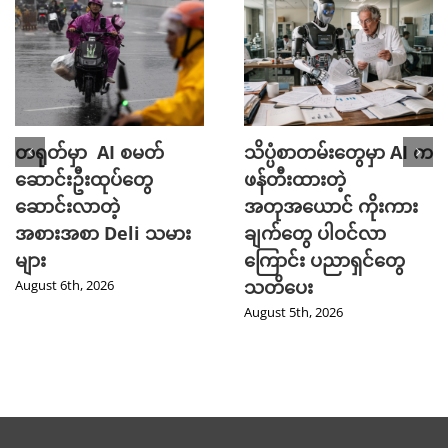
တရုတ်မှာ AI စမတ်
သိပ္ပံစာတမ်းတွေမှာ AI က
ဆောင်းဦးထုပ်တွေ
ဖန်တီးထားတဲ့
ဆောင်းလာတဲ့
အတုအယောင် ကိုးကား
အစားအစာ Deli သမား
ချက်တွေ ပါဝင်လာ
များ
ကြောင်း ပညာရှင်တွေ
သတိပေး
August 6th, 2026
August 5th, 2026