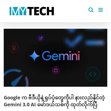
Skip
to
content
View
Larger
Image
Google က ဗီဒီယိုနဲ့ ရုပ်ပုံတွေကိုပါ နားလည်နိုင်တဲ့
Gemini 3.0 AI မော်ဒယ်သစ်ကို ထုတ်လိုက်ပြီ