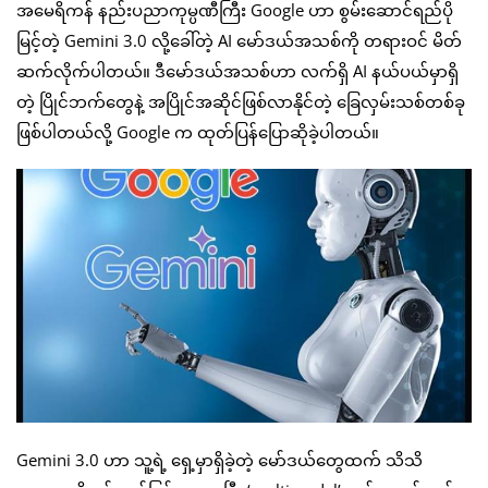
အမေရိကန် နည်းပညာကုမ္ပဏီကြီး Google ဟာ စွမ်းဆောင်ရည်ပို
မြင့်တဲ့ Gemini 3.0 လို့ခေါ်တဲ့ AI မော်ဒယ်အသစ်ကို တရားဝင် မိတ်
ဆက်လိုက်ပါတယ်။ ဒီမော်ဒယ်အသစ်ဟာ လက်ရှိ AI နယ်ပယ်မှာရှိ
တဲ့ ပြိုင်ဘက်တွေနဲ့ အပြိုင်အဆိုင်ဖြစ်လာနိုင်တဲ့ ခြေလှမ်းသစ်တစ်ခု
ဖြစ်ပါတယ်လို့ Google က ထုတ်ပြန်ပြောဆိုခဲ့ပါတယ်။
Gemini 3.0 ဟာ သူ့ရဲ့ ရှေ့မှာရှိခဲ့တဲ့ မော်ဒယ်တွေထက် သိသိ