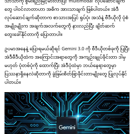
သာသာကို စွမ်းရည်မြင့်မားလာပြီး ‘multimodal’ လုပ်ဆောင်ချက်
တွေ ပါဝင်လာတာဟာ အဓိက အားသာချက် ဖြစ်ပါတယ်။ အဲဒီ
လုပ်ဆောင်ချက်ဆိုတာက စာသားအပြင် ရုပ်ပုံ၊ အသံနဲ့ ဗီဒီယိုလို ပုံစံ
အမျိုးမျိုးက အချက်အလက်တွေကို နားလည်ပြီး ချိတ်ဆက်
တွေးခေါ်နိုင်တာကို ပြောတာပါ။
ဥပမာအနေနဲ့ ပြောရမယ်ဆိုရင် Gemini 3.0 ကို ဗီဒီယိုတစ်ခုကို ပြပြီး
အဲဒီဗီဒီယိုထဲက အကြောင်းအရာတွေကို အကျဉ်းချုပ်ခိုင်းတာ ဒါမှ
မဟုတ် ပုံတစ်ပုံကို ထောက်ပြီး အဲဒီပုံထဲမှာ ဘယ်နေရာတွေမှာ
ပြဿနာရှိနေလဲဆိုတာကို ခွဲခြမ်းစိတ်ဖြာခိုင်းတာမျိုးတွေ ပြုလုပ်နိုင်
ပါတယ်။