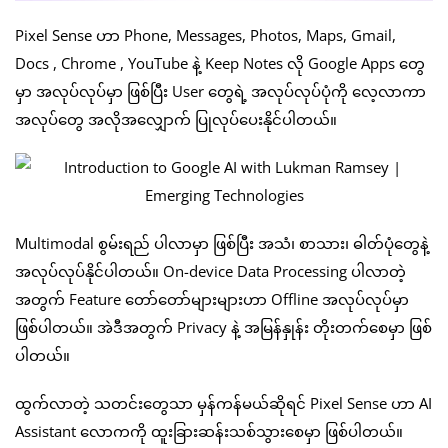
Pixel Sense ဟာ Phone, Messages, Photos, Maps, Gmail,
Docs , Chrome , YouTube နဲ့ Keep Notes လို Google Apps တွေ
မှာ အလုပ်လုပ်မှာ ဖြစ်ပြီး User တွေရဲ့ အလုပ်လုပ်ပုံကို လေ့လာကာ
အလုပ်တွေ အလိုအလျှောက် ပြုလုပ်ပေးနိုင်ပါတယ်။
Multimodal စွမ်းရည် ပါလာမှာ ဖြစ်ပြီး အသံ၊ စာသား၊ ဓါတ်ပုံတွေနဲ့
အလုပ်လုပ်နိုင်ပါတယ်။ On-device Data Processing ပါလာတဲ့
အတွက် Feature တော်တော်များများဟာ Offline အလုပ်လုပ်မှာ
ဖြစ်ပါတယ်။ အဲဒီအတွက် Privacy နဲ့ အမြန်နှုန်း တိုးတက်စေမှာ ဖြစ်
ပါတယ်။
ထွက်လာတဲ့ သတင်းတွေသာ မှန်ကန်မယ်ဆိုရင် Pixel Sense ဟာ AI
Assistant လောကကို ထူးခြားဆန်းသစ်သွားစေမှာ ဖြစ်ပါတယ်။