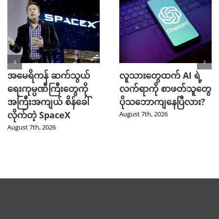
အမေရိကန် ဆက်သွယ်
လူသားတွေထက် AI ရဲ့
ရေးကုမ္ပဏီကြီးတွေကို
လက်ရာကို စာဖတ်သူတွေ
အကြီးအကျယ် စိန်ခေါ်
ပိုသဘောကျနေပြီလား?
လိုက်တဲ့ SpaceX
August 7th, 2026
August 7th, 2026