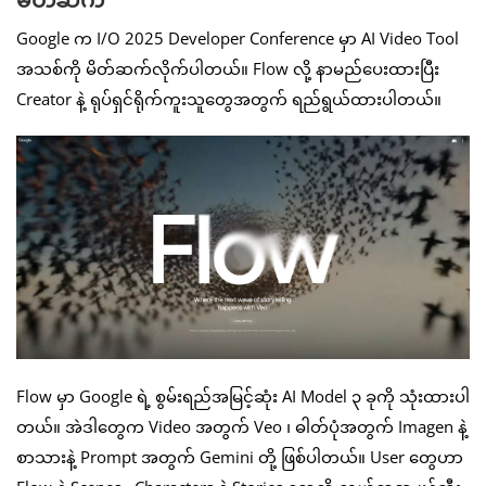
Google က I/O 2025 Developer Conference မှာ AI Video Tool
အသစ်ကို မိတ်ဆက်လိုက်ပါတယ်။ Flow လို့ နာမည်ပေးထားပြီး
Creator နဲ့ ရုပ်ရှင်ရိုက်ကူးသူတွေအတွက် ရည်ရွယ်ထားပါတယ်။
Flow မှာ Google ရဲ့ စွမ်းရည်အမြင့်ဆုံး AI Model ၃ ခုကို သုံးထားပါ
တယ်။ အဲဒါတွေက Video အတွက် Veo ၊ ဓါတ်ပုံအတွက် Imagen နဲ့
စာသားနဲ့ Prompt အတွက် Gemini တို့ ဖြစ်ပါတယ်။ User တွေဟာ