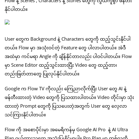
Flow နဲ့ Scenes , Characters နဲ့ Stories တွေကို လွယ်ကူစွာ ဖန်တီး
နိုင်ပါတယ်။
User တွေက Background နဲ့ Characters တွေကို ထည့်သွင်းနိုင်ပါ
တယ်။ Flow မှာ အသုံးဝင်တဲ့ Feature တွေ ပါလာပါတယ်။ အဲဒီ
အထဲမှာ ကင်မရာ Angle ကို ချိန်နိုင်တာလည်း ပါဝင်ပါတယ်။ Flow
မှာ Scene Editor ထည့်သွင်းထားပြီး Video တွေ ထည့်တာ၊
တည်းဖြတ်တာတွေ ပြုလုပ်နိုင်ပါတယ်။
Google က Flow TV ကိုလည်း ကြေညာလိုက်ပြီး User တွေ AI နဲ့
ဖန်တီးထားတဲ့ Video တွေကို ပြသထားပါတယ်။ Video တိုင်းမှာ သုံး
ထားတဲ့ Prompt တွေကို ပြသပေးတဲ့အတွက် User တွေ လေ့လာ
သင်ကြားနိုင်ပါတယ်။
Flow ကို အစောပိုင်းမှာ အမေရိကန်မှ Google AI Pro နဲ့ AI Ultra
Plan ဝယ်ထားသူတွေ အသုံးပြုနိုင်မှာပါ။ Pro Plan မှာ တစ်လကို