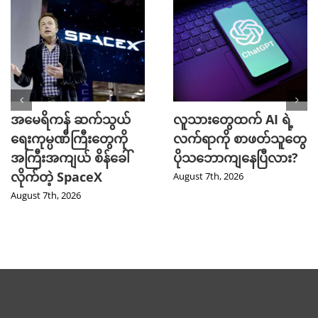
အမေရိကန် ဆက်သွယ်
လူသားတွေထက် AI ရဲ့
ရေးကုမ္ပဏီကြီးတွေကို
လက်ရာကို စာဖတ်သူတွေ
အကြီးအကျယ် စိန်ခေါ်
ပိုသဘောကျနေပြီလား?
လိုက်တဲ့ SpaceX
August 7th, 2026
August 7th, 2026