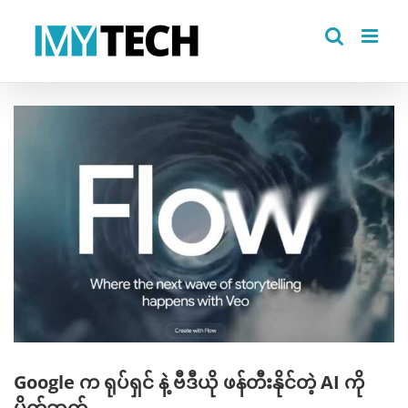
Skip
to
content
View
Larger
Image
Google က ရုပ်ရှင် နဲ့ ဗီဒီယို ဖန်တီးနိုင်တဲ့ AI ကို
မိတ်ဆက်