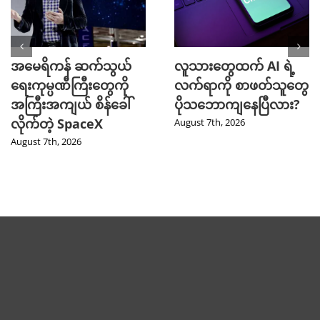
အမေရိကန် ဆက်သွယ်
လူသားတွေထက် AI ရဲ့
ရေးကုမ္ပဏီကြီးတွေကို
လက်ရာကို စာဖတ်သူတွေ
အကြီးအကျယ် စိန်ခေါ်
ပိုသဘောကျနေပြီလား?
လိုက်တဲ့ SpaceX
August 7th, 2026
August 7th, 2026