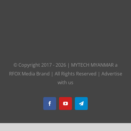
© Copyright 2017 -
2026
|
MYTECH MYANMAR
a
RFOX Media
Brand | All Rights Reserved |
Advertise
with us
Facebook
YouTube
Telegram