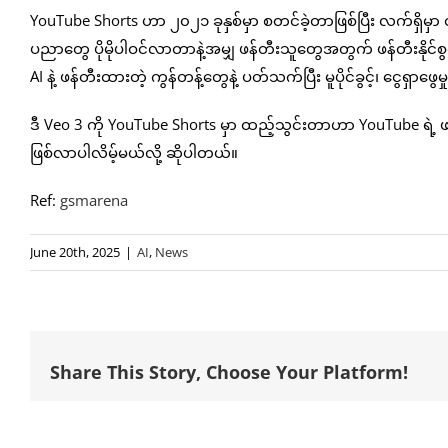
YouTube Shorts ဟာ ၂၀၂၁ ခုနှစ်မှာ စတင်ခဲ့တာဖြစ်ပြီး လက်ရှိမှာ တစ
ပညာတွေ ပိုမိုပါဝင်လာတာနဲ့အမျှ ဖန်တီးသူတွေအတွက် ဖန်တီးနိုင်စွ
AI နဲ့ ဖန်တီးထားတဲ့ ကွန်တန့်တွေနဲ့ ပတ်သက်ပြီး မူပိုင်ခွင့်၊ ငွေရ
ဒီ Veo 3 ကို YouTube Shorts မှာ ထည့်သွင်းတာဟာ YouTube ရဲ့ ဖန
ဖြစ်လာပါလိမ့်မယ်လို့ ဆိုပါတယ်။
Ref:
gsmarena
June 20th, 2025
|
AI
,
News
Share This Story, Choose Your Platform!