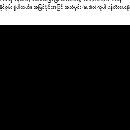
်စွမ်း ရှိပါတယ်။ အမြင်ပိုင်းအပြင် အသံပိုင်း (audio) ကိုပါ ဖန်တီးပေးနိ