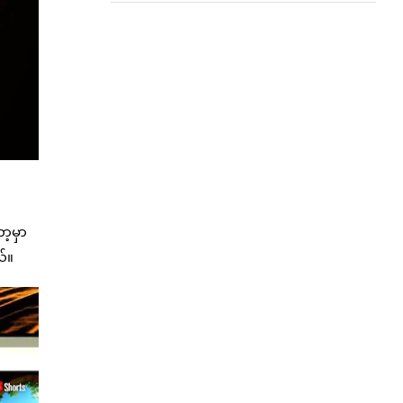
ာ့မှာ
ယ်။