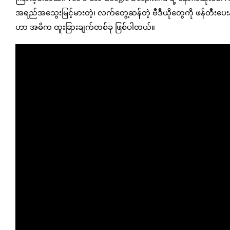
အရည်အသွေးမြင့်မားတဲ့၊ လက်တွေ့ဆန်တဲ့ ဗီဒီယိုတွေကို ဖန်တီးပေးနိုင
ဟာ အဓိက ထူးခြားချက်တစ်ခု ဖြစ်ပါတယ်။