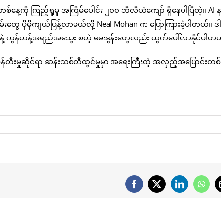
်နေ့ကို ကြည့်ရှုမှု အကြိမ်ပေါင်း ၂၀၀ ဘီလီယံကျော် ရှိနေပါပြီတဲ့။ AI 
မ်းတွေ ပိုမိုကျယ်ပြန့်လာမယ်လို့ Neal Mohan က ပြောကြားခဲ့ပါတယ်။ ဒါ
ှာဖွေမှုနဲ့ ကွန်တန့်အရည်အသွေး စတဲ့ မေးခွန်းတွေလည်း ထွက်ပေါ်လာနိုင်ပါတ
်တီးမှုဆိုင်ရာ ဆန်းသစ်တီထွင်မှုမှာ အရေးကြီးတဲ့ အလှည့်အပြောင်းတစ်
Facebook
X
LinkedIn
What