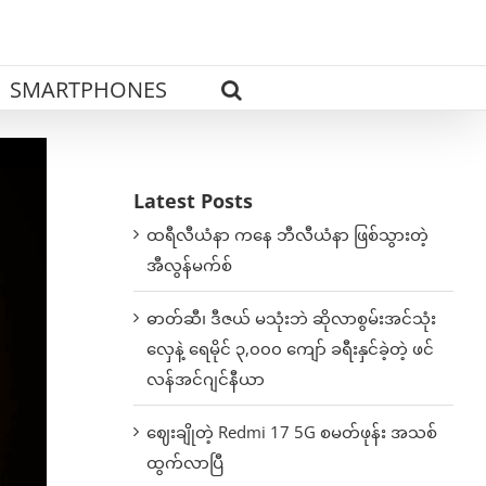
SMARTPHONES
Latest Posts
ထရီလီယံနာ ကနေ ဘီလီယံနာ ဖြစ်သွားတဲ့
အီလွန်မက်စ်
ဓာတ်ဆီ၊ ဒီဇယ် မသုံးဘဲ ဆိုလာစွမ်းအင်သုံး
လှေနဲ့ ရေမိုင် ၃,၀၀၀ ကျော် ခရီးနှင်ခဲ့တဲ့ ဖင်
လန်အင်ဂျင်နီယာ
ဈေးချိုတဲ့ Redmi 17 5G စမတ်ဖုန်း အသစ်
ထွက်လာပြီ