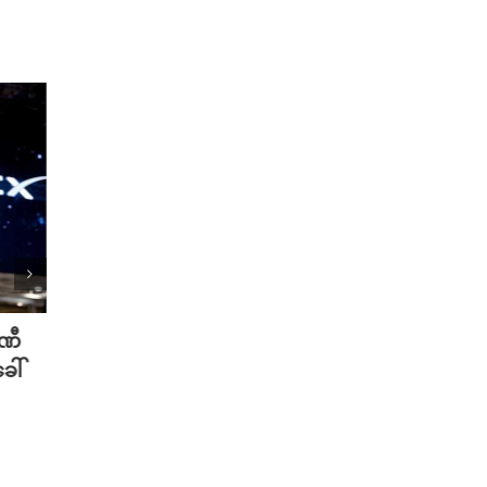
ပဏီ
လူသားတွေထက် AI ရဲ့ လက်ရာကို
Meta 
ေါ်
စာဖတ်သူတွေ ပိုသဘောကျနေပြီ
ချိတ်
လား?
ကို ဟက
August 7th, 2026
August 