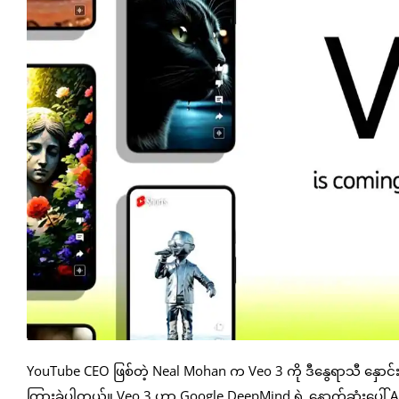
YouTube CEO ဖြစ်တဲ့ Neal Mohan က Veo 3 ကို ဒီနွေရာသီ နှောင်
ကြားခဲ့ပါတယ်။ Veo 3 ဟာ Google DeepMind ရဲ့ နောက်ဆုံးပေါ် AI 