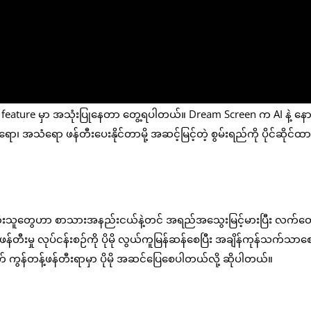
n feature မှာ အသုံးပြုနေတာ တွေ့ရပါတယ်။ Dream Screen က AI နဲ့ နောက
ာ၊ အသံရော ဖန်တီးပေးနိုင်တာမို့ အဆင့်မြင့်တဲ့ စွမ်းရည်ကို ပိုင်ဆိုင်ထာ
ဖန်တီးသူတွေဟာ စာသားအနည်းငယ်နဲ့တင် အရည်အသွေးမြင့်မားပြီး လက်တွ
ဖန်တီးမှု လုပ်ငန်းစဉ်ကို ပိုမို လွယ်ကူမြန်ဆန်စေပြီး အချိန်ကုန်သက်သာစ
ကွန်တန့်ဖန်တီးရာမှာ ပိုမို အဆင်ပြေစေပါတယ်လို့ ဆိုပါတယ်။