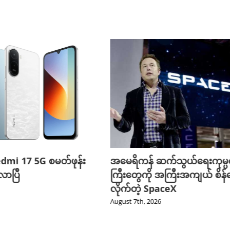
edmi 17 5G စမတ်ဖုန်း
အမေရိကန် ဆက်သွယ်ရေးကုမ္
ာပြီ
ကြီးတွေကို အကြီးအကျယ် စိန်ခ
လိုက်တဲ့ SpaceX
August 7th, 2026