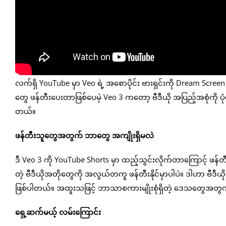
လက်ရှိ YouTube မှာ Veo ရဲ့ အစောပိုင်း ဗားရှင်းကို Dream Scree
တွေ ဖန်တီးပေးတာဖြစ်ပေမဲ့ Veo 3 ကတော့ ဗီဒီယို အပြည့်အစုံကို ပုံရေ
တယ်။
ဖန်တီးသူတွေအတွက် ဘာတွေ အကျိုးရှိမလဲ
ဒီ Veo 3 ကို YouTube Shorts မှာ ထည့်သွင်းလိုက်တာကြောင့် 
တဲ့ ဗီဒီယိုအတိုတွေကို အလွယ်တကူ ဖန်တီးနိုင်မှာပါပဲ။ ဒါဟာ ဗီဒီယို
ဖြစ်ပါတယ်။ အထူးသဖြင့် ဘာသာစကားမျိုးစုံရှိတဲ့ ဒေသတွေအတွက် 
ရှေ့ဆက်မယ့် လမ်းကြောင်း