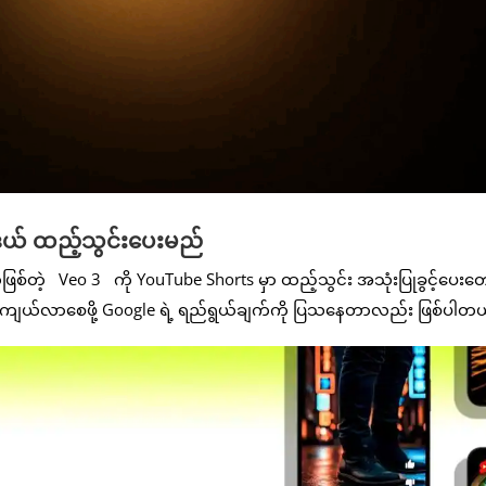
ဒယ် ထည့်သွင်းပေးမည်
ဒယ်ဖြစ်တဲ့ Veo 3 ကို YouTube Shorts မှာ ထည့်သွင်း အသုံးပြုခွင့်ပေးတေ
ုတွင်ကျယ်လာစေဖို့ Google ရဲ့ ရည်ရွယ်ချက်ကို ပြသနေတာလည်း ဖြစ်ပါတ