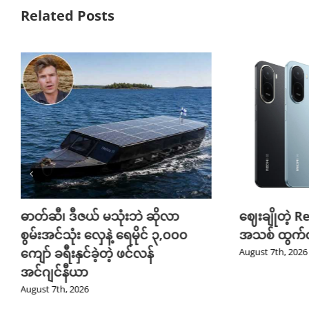
Related Posts
ဓာတ်ဆီ၊ ဒီဇယ် မသုံးဘဲ ဆိုလာ
ဈေးချိုတဲ့ R
စွမ်းအင်သုံး လှေနဲ့ ရေမိုင် ၃,၀၀၀
အသစ် ထွက်လ
ကျော် ခရီးနှင်ခဲ့တဲ့ ဖင်လန်
August 7th, 2026
အင်ဂျင်နီယာ
August 7th, 2026