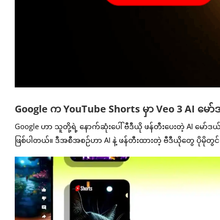
Google က YouTube Shorts မှာ Veo 3 AI မော်
Google ဟာ သူတို့ရဲ့ နောက်ဆုံးပေါ် ဗီဒီယို ဖန်တီးပေးတဲ့ AI မော်
ဖြစ်ပါတယ်။ ဒီအစီအစဉ်ဟာ AI နဲ့ ဖန်တီးထားတဲ့ ဗီဒီယိုတွေ ပိုမိ