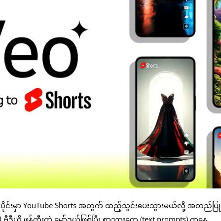
းပိုင်းမှာ YouTube Shorts အတွက် ထည့်သွင်းပေးသွားမယ်လို့ အတည်ပြု
ဗီဒီယို ဖန်တီးတဲ့ မော်ဒယ်ဖြစ်ပြီး စာသားတွေ (text prompts) ကနေ