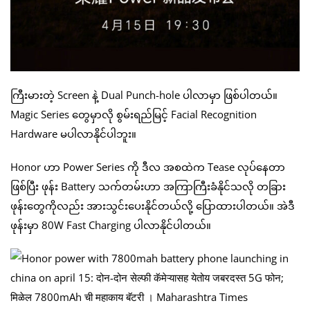
ကြီးမားတဲ့ Screen နဲ့ Dual Punch-hole ပါလာမှာ ဖြစ်ပါတယ်။
Magic Series တွေမှာလို စွမ်းရည်မြင့် Facial Recognition
Hardware မပါလာနိုင်ပါဘူး။
Honor ဟာ Power Series ကို ဒီလ အစထဲက Tease လုပ်နေတာ
ဖြစ်ပြီး ဖုန်း Battery သက်တမ်းဟာ အကြာကြီးခံနိုင်သလို တခြား
ဖုန်းတွေကိုလည်း အားသွင်းပေးနိုင်တယ်လို့ ပြောထားပါတယ်။ အဲဒီ
ဖုန်းမှာ 80W Fast Charging ပါလာနိုင်ပါတယ်။