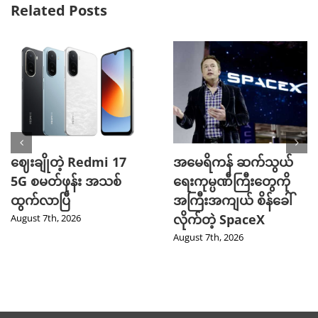
Related Posts
ဈေးချိုတဲ့ Redmi 17
အမေရိကန် ဆက်သွယ်
5G စမတ်ဖုန်း အသစ်
ရေးကုမ္ပဏီကြီးတွေကို
ထွက်လာပြီ
အကြီးအကျယ် စိန်ခေါ်
လိုက်တဲ့ SpaceX
August 7th, 2026
August 7th, 2026