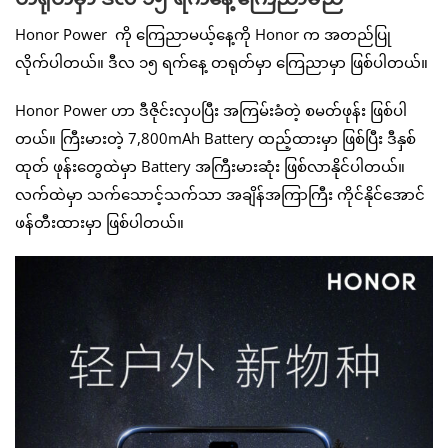
Honor Power ကို ကြေညာမယ့်နေ့ကို Honor က အတည်ပြု
လိုက်ပါတယ်။ ဒီလ ၁၅ ရက်နေ့ တရုတ်မှာ ကြေညာမှာ ဖြစ်ပါတယ်။
Honor Power ဟာ ဒီဇိုင်းလှပပြီး အကြမ်းခံတဲ့ စမတ်ဖုန်း ဖြစ်ပါ
တယ်။ ကြီးမားတဲ့ 7,800mAh Battery ထည့်ထားမှာ ဖြစ်ပြီး ဒီနှစ်
ထုတ် ဖုန်းတွေထဲမှာ Battery အကြီးမားဆုံး ဖြစ်လာနိုင်ပါတယ်။
လက်ထဲမှာ သက်သောင့်သက်သာ အချိန်အကြာကြီး ကိုင်နိုင်အောင်
ဖန်တီးထားမှာ ဖြစ်ပါတယ်။