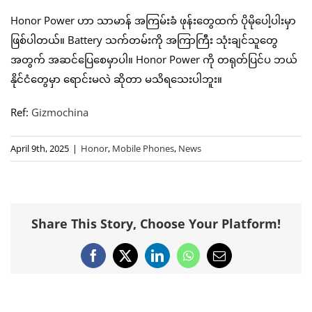
Honor Power ဟာ သာမာန် အကြမ်းခံ ဖုန်းတွေထက် ပိုမိုပေါ့ပါးမှာ
ဖြစ်ပါတယ်။ Battery သက်တမ်းကို အကြာကြီး သုံးချင်သူတွေ
အတွက် အဆင်ပြေစေမှာပါ။ Honor Power ကို တရုတ်ပြင်ပ ဘယ်
နိုင်ငံတွေမှာ ရောင်းမလဲ ဆိုတာ မသိရသေးပါဘူး။
Ref:
Gizmochina
April 9th, 2025
|
Honor
,
Mobile Phones
,
News
Share This Story, Choose Your Platform!
Facebook
X
LinkedIn
WhatsApp
Email