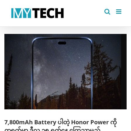
Skip
to
content
View
Larger
Image
7,800mAh Battery ပါတဲ့ Honor Power ကို
တရုတ်မှာ ဒီလ ၁၅ ရက်နေ့ ကြေညာမည်