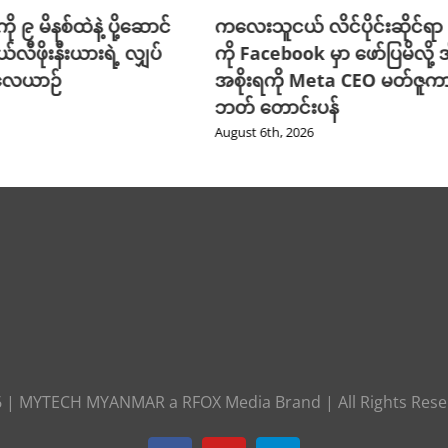
ို ၉ မိနစ်ထဲနဲ့ ပို့ဆောင်
ကလေးသူငယ် လိင်ပိုင်းဆိုင်ရာ ပိ
ယ်လီဖိုးနီးယားရဲ့ လျှပ်
ကို Facebook မှာ ဖော်ပြမိလို့ အ
 လေယာဉ်
အစိုးရကို Meta CEO မတ်ဇူက
ဘတ် တောင်းပန်
August 6th, 2026
6
|
MYTECH MYANMAR
a
RFOX Media
Brand | All Rights Res