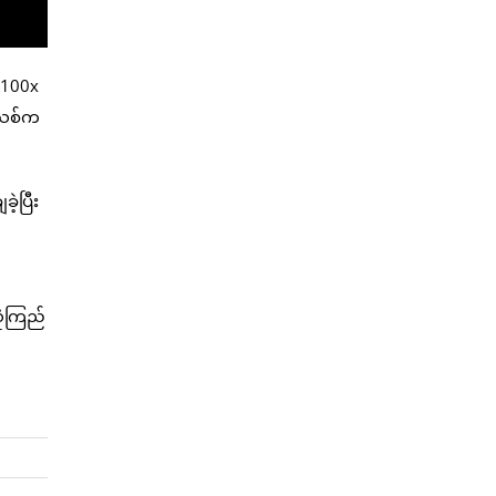
း 100x
ာသစ်က
့ပြီး
ယုံကြည်