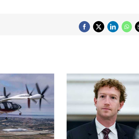
Facebook
X
LinkedIn
What