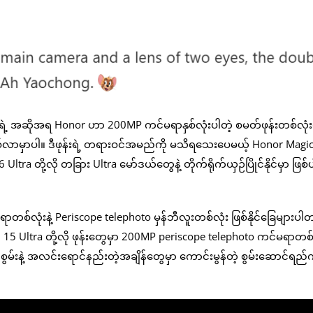
ဲ့ အဆိုအရ Honor ဟာ 200MP ကင်မရာနှစ်လုံးပါတဲ့ စမတ်ဖုန်းတစ်လုံး
ြစ်လာမှာပါ။ ဒီဖုန်းရဲ့ တရားဝင်အမည်ကို မသိရသေးပေမယ့် Honor Magic
Ultra တို့လို တခြား Ultra မော်ဒယ်တွေနဲ့ တိုက်ရိုက်ယှဉ်ပြိုင်နိုင်မှာ ဖြစ်
်လုံးနဲ့ Periscope telephoto မှန်ဘီလူးတစ်လုံး ဖြစ်နိုင်ခြေများပါ
 15 Ultra တို့လို ဖုန်းတွေမှာ 200MP periscope telephoto ကင်မရာတစ်
်စွမ်းနဲ့ အလင်းရောင်နည်းတဲ့အချိန်တွေမှာ ကောင်းမွန်တဲ့ စွမ်းဆောင်ရည်က