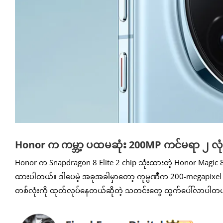
Honor က ကမ္ဘာ့ ပထမဆုံး 200MP ကင်မရာ ၂ လုံး 
Honor က Snapdragon 8 Elite 2 chip သုံးထားတဲ့ Honor Magic 8 နဲ
ထားပါတယ်။ ဒါပေမဲ့ အခုအခါမှာတော့ ကုမ္ပဏီက 200-megapixel (M
တစ်လုံးကို ထုတ်လုပ်နေတယ်ဆိုတဲ့ သတင်းတွေ ထွက်ပေါ်လာပါတ