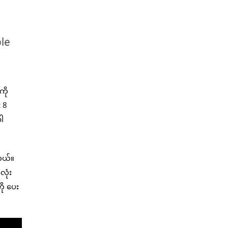
ကို
 8
ပါ
တယ်။
လုံး
ို ပေး