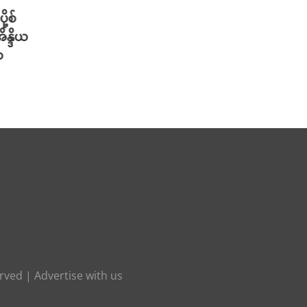
ု့စ်
တရုတ်မှာ AI စမတ်ဆောင်းဦးထုပ်
သိပ္ပ
ိန္ဒိယ
တွေ ဆောင်းလာတဲ့ အစားအစာ Deli
တဲ့ အ
ာ
သမားများ
ပါဝင်
သတိပ
August 6th, 2026
August 
erved |
Advertise with us