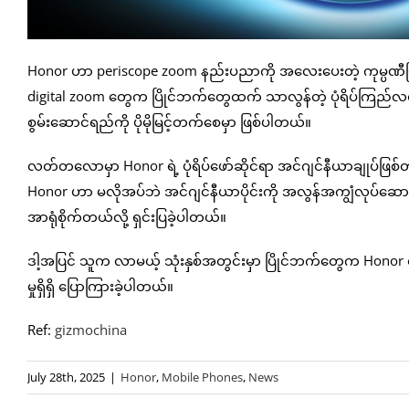
Honor ဟာ periscope zoom နည်းပညာကို အလေးပေးတဲ့ ကုမ္ပဏီဖြစ်ပြီး
digital zoom တွေက ပြိုင်ဘက်တွေထက် သာလွန်တဲ့ ပုံရိပ်ကြည်လင
စွမ်းဆောင်ရည်ကို ပိုမိုမြင့်တက်စေမှာ ဖြစ်ပါတယ်။
လတ်တလောမှာ Honor ရဲ့ ပုံရိပ်ဖော်ဆိုင်ရာ အင်ဂျင်နီယာချုပ်ဖြစ
Honor ဟာ မလိုအပ်ဘဲ အင်ဂျင်နီယာပိုင်းကို အလွန်အကျွံလုပ်ဆောင်
အာရုံစိုက်တယ်လို့ ရှင်းပြခဲ့ပါတယ်။
ဒါ့အပြင် သူက လာမယ့် သုံးနှစ်အတွင်းမှာ ပြိုင်ဘက်တွေက Honor ရဲ့ 
မှုရှိရှိ ပြောကြားခဲ့ပါတယ်။
Ref:
gizmochina
July 28th, 2025
|
Honor
,
Mobile Phones
,
News