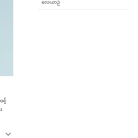
လေယာဉ်
လင့်
း