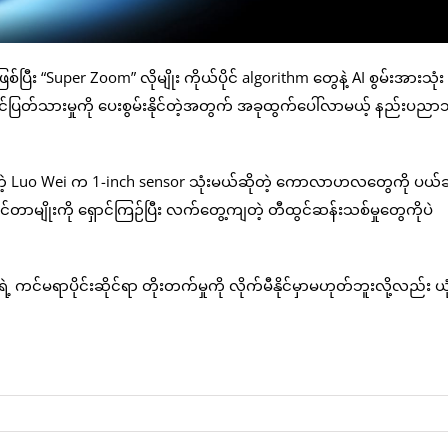
 “Super Zoom” လိုမျိုး ကိုယ်ပိုင် algorithm တွေနဲ့ AI စွမ်းအားသုံ
်ပြတ်သားမှုကို ပေးစွမ်းနိုင်တဲ့အတွက် အခုထွက်ပေါ်လာမယ့် နည်းပည
်တဲ့ Luo Wei က 1-inch sensor သုံးမယ်ဆိုတဲ့ ကောလာဟလတွေကို ပယ်ချခဲ
တာမျိုးကို ရှောင်ကြဉ်ပြီး လက်တွေ့ကျတဲ့ တီထွင်ဆန်းသစ်မှုတွေကိုပဲ
ကင်မရာပိုင်းဆိုင်ရာ တိုးတက်မှုကို လိုက်မီနိုင်မှာမဟုတ်ဘူးလို့လည်း 