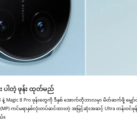
ပါတဲ့ ဖုန်း ထုတ်မည်
့ Magic 8 Pro ဖုန်းတွေကို ဒီနှစ် အောက်တိုဘာလမှာ မိတ်ဆက်ဖို့ မျှော်
P) ကင်မရာနှစ်လုံးတပ်ဆင်ထားတဲ့ အမြင့်ဆုံးအဆင့် Ultra တန်းဝင်ဖုန်
ယ်။