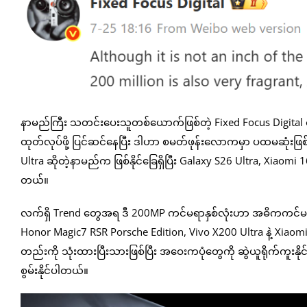
နာမည်ကြီး သတင်းပေးသူတစ်ယောက်ဖြစ်တဲ့ Fixed Focus Digital ရ
ထုတ်လုပ်ဖို့ ပြင်ဆင်နေပြီး ဒါဟာ စမတ်ဖုန်းလောကမှာ ပထမဆုံးဖ
Ultra ဆိုတဲ့နာမည်က ဖြစ်နိုင်ခြေရှိပြီး Galaxy S26 Ultra, Xiaomi 16 
တယ်။
လက်ရှိ Tren​d တွေအရ ဒီ 200MP ကင်မရာနှစ်လုံးဟာ အဓိကကင်မရာတစ
Honor Magic7 RSR Porsche Edition, Vivo X200 Ultra နဲ့ Xiaomi
တည်းကို သုံးထားပြီးသားဖြစ်ပြီး အဝေးကပုံတွေကို ဆွဲယူရိုက်ကူးနိုင
စွမ်းနိုင်ပါတယ်။