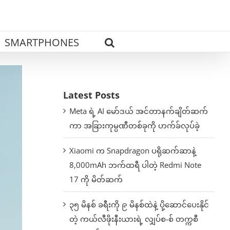
SMARTPHONES
Latest Posts
Meta ရဲ့ AI မော်ဒယ် အင်တာနက်ချိတ်ဆက်
ကာ အခြားကုမ္ပဏီတစ်ခုကို ဟက်ခ်လုပ်ခဲ့
Xiaomi က Snapdragon ပရိုဆက်ဆာနဲ့
8,000mAh ဘက်ထရီ ပါတဲ့ Redmi Note
17 ကို မိတ်ဆက်
၃၅ မိနစ် ခရီးကို ၉ မိနစ်ထဲနဲ့ ပို့ဆောင်ပေးနိုင်
တဲ့ ကယ်လီဖိုးနီးယားရဲ့ လျှပ်စ-စ် တက္ကစီ