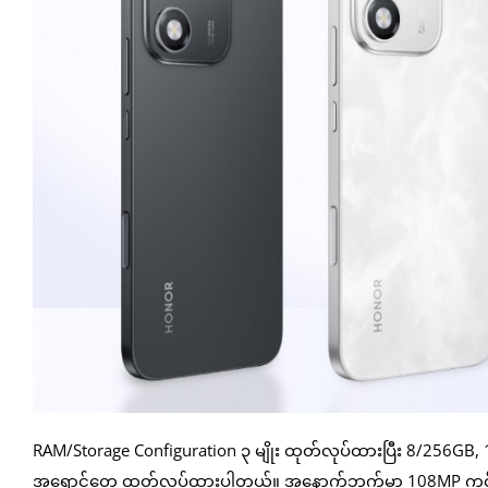
RAM/Storage Configuration ၃ မျိုး ထုတ်လုပ်ထားပြီး 8/256GB, 1
အရောင်တွေ ထုတ်လုပ်ထားပါတယ်။ အနောက်ဘက်မှာ 108MP ကင်မ