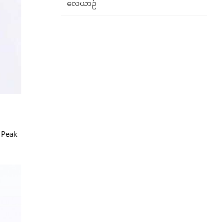
လေယာဉ်
 Peak