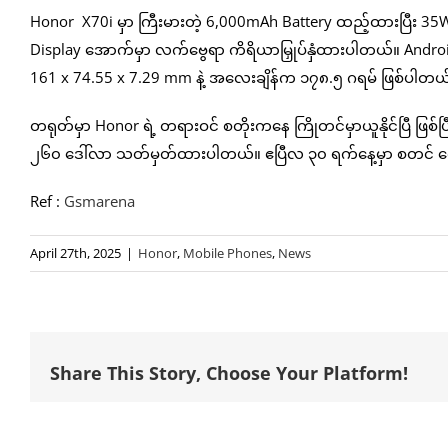
Honor X70i မှာ ကြီးမားတဲ့ 6,000mAh Battery ထည့်ထားပြီး 35W 
Display အောက်မှာ လက်ဗွေရာ ကိရိယာမြှုပ်နှံထားပါတယ်။ Andro
161 x 74.55 x 7.29 mm နဲ့ အလေးချိန်က ၁၇၈.၅ ဂရမ် ဖြစ်ပါတယ
တရုတ်မှာ Honor ရဲ့ တရားဝင် စတိုးကနေ ကြိုတင်မှာယူနိုင်ပြီ ဖြစ
၂၆၀ ဒေါ်လာ သတ်မှတ်ထားပါတယ်။ ဧပြီလ ၃၀ ရက်နေ့မှာ စတင် ရောင
Ref :
Gsmarena
April 27th, 2025
|
Honor
,
Mobile Phones
,
News
Share This Story, Choose Your Platform!