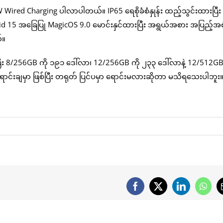
Wired Charging ပါလာပါတယ်။ IP65 ရေစိုခံစံနှုန်း ထည့်သွင်းထားပြီး
id 15 အခြေပြု MagicOS 9.0 မောင်းနှင်ထားပြီး အရွယ်အစား အပြည့်အ
်။
်ပြီး 8/256GB ကို ၁၉၁ ဒေါ်လာ၊ 12/256GB ကို ၂၃၃ ဒေါ်လာနဲ့ 12/512GB
်းချမှာ ဖြစ်ပြီး တရုတ် ပြင်ပမှာ ရောင်းမလားဆိုတာ မသိရသေးပါဘူး
Facebook
X
LinkedIn
What