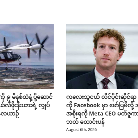
ို ၉ မိနစ်ထဲနဲ့ ပို့ဆောင်
ကလေးသူငယ် လိင်ပိုင်းဆိုင်ရာ ပိ
ယ်လီဖိုးနီးယားရဲ့ လျှပ်
ကို Facebook မှာ ဖော်ပြမိလို့ အ
 လေယာဉ်
အစိုးရကို Meta CEO မတ်ဇူက
ဘတ် တောင်းပန်
August 6th, 2026