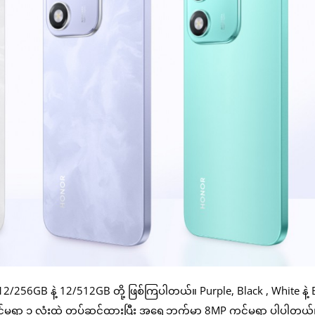
2/256GB နဲ့ 12/512GB တို့ ဖြစ်ကြပါတယ်။ Purple, Black , White နဲ့ 
ရာ ၁ လုံးထဲ တပ်ဆင်ထားပြီး အရှေ့ဘက်မှာ 8MP ကင်မရာ ပါပါတယ်