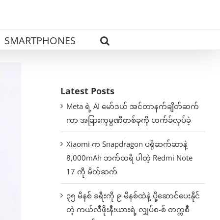
SMARTPHONES
Latest Posts
Meta ရဲ့ AI မော်ဒယ် အင်တာနက်ချိတ်ဆက်
ကာ အခြားကုမ္ပဏီတစ်ခုကို ဟက်ခ်လုပ်ခဲ့
Xiaomi က Snapdragon ပရိုဆက်ဆာနဲ့
8,000mAh ဘက်ထရီ ပါတဲ့ Redmi Note
17 ကို မိတ်ဆက်
၃၅ မိနစ် ခရီးကို ၉ မိနစ်ထဲနဲ့ ပို့ဆောင်ပေးနိုင်
တဲ့ ကယ်လီဖိုးနီးယားရဲ့ လျှပ်စ-စ် တက္ကစီ