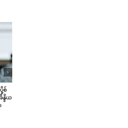
ု့စ်
တရုတ်မှာ AI စမတ်ဆောင်းဦးထုပ်
သိပ္ပ
ိန္ဒိယ
တွေ ဆောင်းလာတဲ့ အစားအစာ Deli
တဲ့ အ
ာ
သမားများ
ပါဝင်
သတိပ
August 6th, 2026
August 