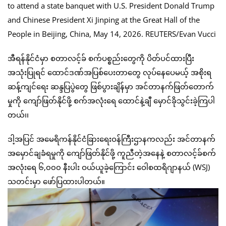
အီရန်နိုင်ငံမှာ စတာလင့်ခ် စက်ပစ္စည်းတွေကို ပိတ်ပင်ထားပြီး
အသုံးပြုရင် ထောင်ဒဏ်အပြစ်ပေးတာတွေ လုပ်နေပေမယ့် အစိုးရ
ဆန့်ကျင်ရေး ဆန္ဒပြပွဲတွေ ဖြစ်ပွားချိန်မှာ အင်တာနက်ဖြတ်တောက်
မှုကို ကျော်ဖြတ်နိုင်ဖို့ စက်အလုံးရေ ထောင်နဲ့ချီ မှောင်ခိုသွင်းခဲ့ကြပါ
တယ်၊၊
ဒါ့အပြင် အမေရိကန်နိုင်ငံခြားရေးဝန်ကြီးဌာနကလည်း အင်တာနက်
အမှောင်ချခံရမှုကို ကျော်ဖြတ်နိုင်ဖို့ ကူညီတဲ့အနေနဲ့ စတာလင့်ခ်စက်
အလုံးရေ ၆,၀၀၀ နီးပါး ဝယ်ယူခဲ့ကြောင်း ဝေါစထရိဂျာနယ် (WSJ)
သတင်းမှာ ဖော်ပြထားပါတယ်။