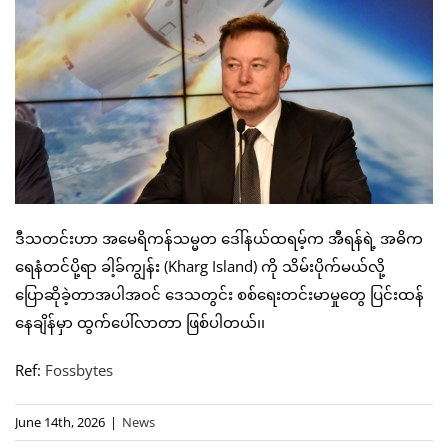
ဒီသတင်းဟာ အမေရိကန်သမ္မတ ဒေါ်နယ်ထရမ့်က အီရန်ရဲ့ အဓိက
ရေနံတင်ပို့ရာ ခါ့ခ်ကျွန်း (Kharg Island) ကို သိမ်းပိုက်မယ်လို့
ပြောဆိုခဲ့တာအပါအဝင် ဒေသတွင်း စစ်ရေးတင်းမာမှုတွေ ပြင်းထန်
နေချိန်မှာ ထွက်ပေါ်လာတာ ဖြစ်ပါတယ်၊၊
Ref:
Fossbytes
June 14th, 2026
|
News