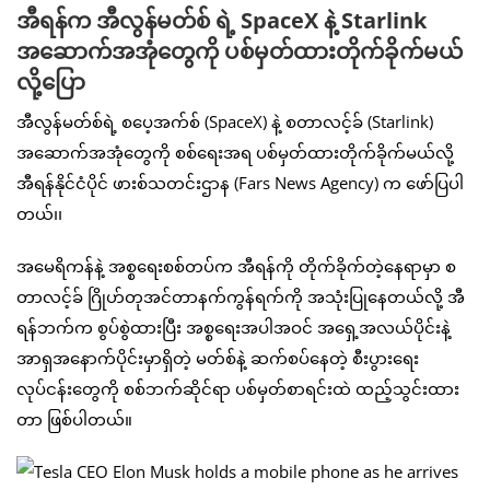
အီရန်က အီလွန်မတ်စ် ရဲ့ SpaceX နဲ့ Starlink
အဆောက်အအုံတွေကို ပစ်မှတ်ထားတိုက်ခိုက်မယ်
လို့ပြော
အီလွန်မတ်စ်ရဲ့ စပေ့အက်စ် (SpaceX) နဲ့ စတာလင့်ခ် (Starlink)
အဆောက်အအုံတွေကို စစ်ရေးအရ ပစ်မှတ်ထားတိုက်ခိုက်မယ်လို့
အီရန်နိုင်ငံပိုင် ဖားစ်သတင်းဌာန (Fars News Agency) က ဖော်ပြပါ
တယ်၊၊
အမေရိကန်နဲ့ အစ္စရေးစစ်တပ်က အီရန်ကို တိုက်ခိုက်တဲ့နေရာမှာ စ
တာလင့်ခ် ဂြိုဟ်တုအင်တာနက်ကွန်ရက်ကို အသုံးပြုနေတယ်လို့ အီ
ရန်ဘက်က စွပ်စွဲထားပြီး အစ္စရေးအပါအဝင် အရှေ့အလယ်ပိုင်းနဲ့
အာရှအနောက်ပိုင်းမှာရှိတဲ့ မတ်စ်နဲ့ ဆက်စပ်နေတဲ့ စီးပွားရေး
လုပ်ငန်းတွေကို စစ်ဘက်ဆိုင်ရာ ပစ်မှတ်စာရင်းထဲ ထည့်သွင်းထား
တာ ဖြစ်ပါတယ်။