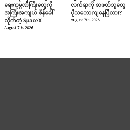
ရေးကုမ္ပဏီကြီးတွေကို
လက်ရာကို စာဖတ်သူတွေ
အကြီးအကျယ် စိန်ခေါ်
ပိုသဘောကျနေပြီလား?
လိုက်တဲ့ SpaceX
August 7th, 2026
August 7th, 2026