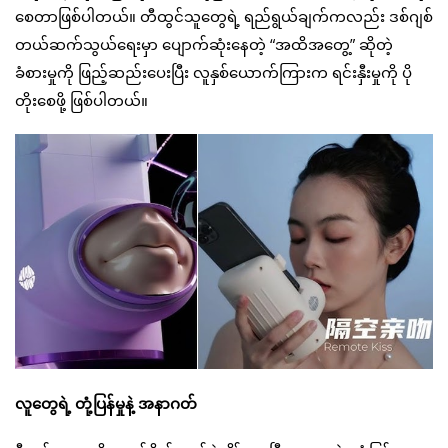
စေတာဖြစ်ပါတယ်။ တီထွင်သူတွေရဲ့ ရည်ရွယ်ချက်ကလည်း ဒစ်ဂျစ်
တယ်ဆက်သွယ်ရေးမှာ ပျောက်ဆုံးနေတဲ့ “အထိအတွေ့” ဆိုတဲ့
ခံစားမှုကို ဖြည့်ဆည်းပေးပြီး လူနှစ်ယောက်ကြားက ရင်းနှီးမှုကို ပို
တိုးစေဖို့ ဖြစ်ပါတယ်။
လူတွေရဲ့ တုံ့ပြန်မှုနဲ့ အနာဂတ်