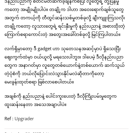
ဒီနည်းပညာကို စတင်မိတ်ဆက်ခဲ့ချိန်ကစပြီး လူတွေရဲ့ တုံ့ပြန်မှု
ကတော့ အမျိုးမျိုးပါပဲ။ တချို့က ဒါဟာ အဝေးရောက်ချစ်သူတွေ
အတွက် တကယ့်ကို တီထွင်ဆန်းသစ်မှုတစ်ခုလို့ ချီးကျူးကြသလို၊
တချို့ကတော့ လူသားတွေရဲ့ ရင်းနှီးမှုကို နည်းပညာနဲ့ အစားထိုးတဲ့
ကြောက်စရာကောင်းတဲ့ အတွေးအခေါ်တစ်ခုလို့ မြင်ကြပါတယ်။
လက်ရှိမှာတော့ ဒီ gadget ဟာ သုတေသနအဆင့်မှာပဲ ရှိသေးပြီး
ဈေးကွက်ထဲမှာ ဝယ်ယူလို့ မရသေးပါဘူး။ ဒါပေမဲ့ ဒီလိုနည်းပညာ
တွေက အနာဂတ်မှာ လူတွေတစ်ယောက်နဲ့တစ်ယောက် ဆက်သွယ်
တဲ့ပုံစံကို ဘယ်လိုပြောင်းလဲသွားနိုင်မလဲဆိုတာကိုတော့
မေးခွန်းထုတ်စရာ ဖြစ်လာစေပါတယ်။
အချစ်ကို နည်းပညာနဲ့ ပေါင်းကူးပေးတဲ့ ဒီလိုကြိုးပမ်းမှုတွေက
ထူးဆန်းနေတာ အသေအချာပါပဲ။
Ref :
Upgrader