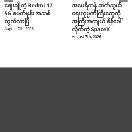
ဈေးချိုတဲ့ Redmi 17
အမေရိကန် ဆက်သွယ်
5G စမတ်ဖုန်း အသစ်
ရေးကုမ္ပဏီကြီးတွေကို
ထွက်လာပြီ
အကြီးအကျယ် စိန်ခေါ်
လိုက်တဲ့ SpaceX
August 7th, 2026
August 7th, 2026