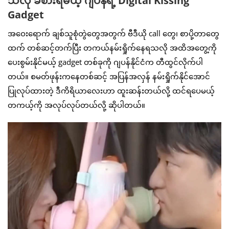
သလို ခံစားရမယ့် ဂျပန်ရဲ့ Digital Kissing
Gadget
အဝေးရောက် ချစ်သူစုံတွဲတွေအတွက် ဗီဒီယို call တွေ၊ စာပို့တာတွေ
ထက် တစ်ဆင့်တက်ပြီး တကယ်နမ်းရှိုက်နေရသလို အထိအတွေ့ကို
ပေးစွမ်းနိုင်မယ့် gadget တစ်ခုကို ဂျပန်နိုင်ငံက တီထွင်လိုက်ပါ
တယ်။ စမတ်ဖုန်းကနေတစ်ဆင့် အပြန်အလှန် နမ်းရှိုက်နိုင်အောင်
ပြုလုပ်ထားတဲ့ ဒီကိရိယာလေးဟာ ထူးဆန်းတယ်လို့ ထင်ရပေမယ့်
တကယ့်ကို အလုပ်လုပ်တယ်လို့ ဆိုပါတယ်။