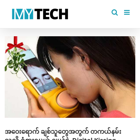
Skip
to
content
View
Larger
Image
အဝေးရောက် ချစ်သူတွေအတွက် တကယ်နမ်း