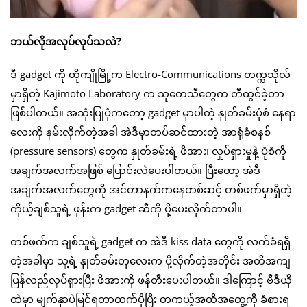
ဘယ်လိုအလုပ်လုပ်သလဲ?
ဒီ gadget ကို တိုကျိုမြို့က Electro-Communications တက္ကသိုလ်
မှာရှိတဲ့ Kajimoto Laboratory က သုတေသီတွေက တီထွင်ခဲ့တာ
ဖြစ်ပါတယ်။ အသုံးပြုပုံကတော့ gadget မှာပါတဲ့ နှုတ်ခမ်းပုံစံ နေရာ
လေးကို နမ်းလိုက်တဲ့အခါ အဲဒီမှာတပ်ဆင်ထားတဲ့ အာရုံခံစနစ်
(pressure sensors) တွေက နှုတ်ခမ်းရဲ့ ဖိအား၊ လှုပ်ရှားမှုနဲ့ ပုံစံကို
အချက်အလက်အဖြစ် ပြောင်းလဲပေးပါတယ်။ ပြီးတော့ အဲဒီ
အချက်အလက်တွေကို အင်တာနက်ကနေတစ်ဆင့် တစ်ဖက်မှာရှိတဲ့
ကိုယ့်ချစ်သူရဲ့ ဖုန်းက gadget ဆီကို ပို့ပေးလိုက်တာပါ။
တစ်ဖက်က ချစ်သူရဲ့ gadget က အဲဒီ kiss data တွေကို လက်ခံရရှိ
တဲ့အခါမှာ သူ့ရဲ့ နှုတ်ခမ်းတုလေးက ပို့လိုက်တဲ့အတိုင်း အတိအကျ
ပြန်လည်လှုပ်ရှားပြီး ဖိအားကို ဖန်တီးပေးပါတယ်။ ဒါကြောင့် ဗီဒီယို
ထဲမှာ မျက်နှာပဲမြင်ရတာထက်ပိုပြီး တကယ့်အထိအတွေ့ကို ခံစားရ