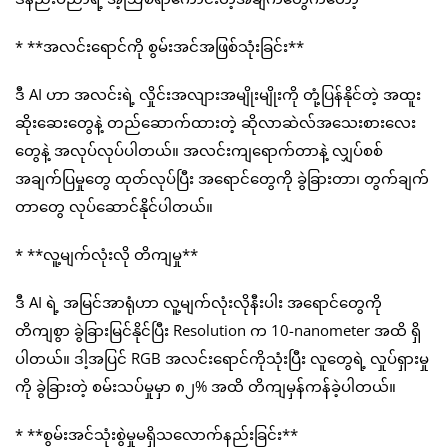
* **အလင်းရောင်ကို စွမ်းအင်အဖြစ်သုံးခြင်း**
ဒီ AI ဟာ အလင်းရဲ့ လှိုင်းအလျားအမျိုးမျိုးကို တုံ့ပြန်နိုင်တဲ့ အထူး
ဆိုးဆေးတွေနဲ့ တည်ဆောက်ထားတဲ့ ဆိုလာဆဲလ်အသေးစားလေး
တွေနဲ့ အလုပ်လုပ်ပါတယ်။ အလင်းကျရောက်တာနဲ့ လျှပ်စစ်
အချက်ပြမှုတွေ ထုတ်လုပ်ပြီး အရောင်တွေကို ခွဲခြားတာ၊ တွက်ချက်
တာတွေ လုပ်ဆောင်နိုင်ပါတယ်။
* **လူ့မျက်လုံးလို တိကျမှု**
ဒီ AI ရဲ့ အမြင်အာရုံဟာ လူ့မျက်လုံးလိုနီးပါး အရောင်တွေကို
တိကျစွာ ခွဲခြားမြင်နိုင်ပြီး Resolution က 10-nanometer အထိ ရှိ
ပါတယ်။ ဒါ့အပြင် RGB အလင်းရောင်ကိုသုံးပြီး လူတွေရဲ့ လှုပ်ရှားမှု
ကို ခွဲခြားတဲ့ စမ်းသပ်မှုမှာ ၈၂% အထိ တိကျမှန်ကန်ခဲ့ပါတယ်။
* **စွမ်းအင်သုံးစွဲမှုမရှိသလောက်နည်းခြင်း**