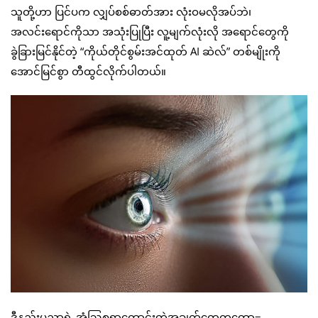
သူတို့ဟာ ပြင်ပက လျှပ်စစ်ဓာတ်အား လုံးဝမလိုအပ်ဘဲ၊
အလင်းရောင်ကိုသာ အသုံးပြုပြီး လူ့မျက်လုံးလို အရောင်တွေကို
ခွဲခြားမြင်နိုင်တဲ့ “ကိုယ်တိုင်စွမ်းအင်ထုတ် AI ဆဲလ်” တစ်မျိုးကို
အောင်မြင်စွာ တီထွင်လိုက်ပါတယ်။
ဒီနည်းပညာရဲ့ အံ့ဩစရာကောင်းတဲ့အချက်တွေကတော့−