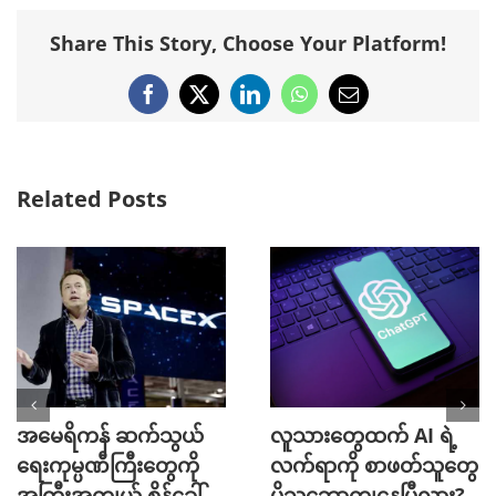
Share This Story, Choose Your Platform!
Facebook
X
LinkedIn
WhatsApp
Email
Related Posts
အမေရိကန် ဆက်သွယ်
လူသားတွေထက် AI ရဲ့
ရေးကုမ္ပဏီကြီးတွေကို
လက်ရာကို စာဖတ်သူတွေ
အကြီးအကျယ် စိန်ခေါ်
ပိုသဘောကျနေပြီလား?