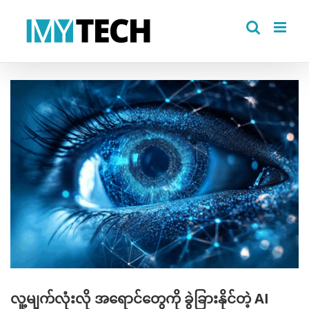
Skip
to
content
View
Larger
Image
လူ့မျက်လုံးလို အရောင်တွေကို ခွဲခြားနိုင်တဲ့ AI