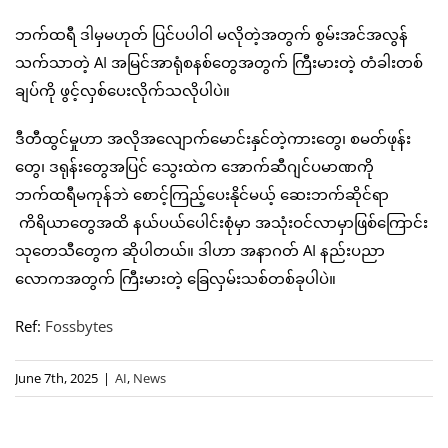
ဘက်ထရီ ဒါမှမဟုတ် ပြင်ပပါဝါ မလိုတဲ့အတွက် စွမ်းအင်အလွန်
သက်သာတဲ့ AI အမြင်အာရုံစနစ်တွေအတွက် ကြီးမားတဲ့ တံခါးတစ်
ချပ်ကို ဖွင့်လှစ်ပေးလိုက်သလိုပါပဲ။
ဒီတီထွင်မှုဟာ အလိုအလျောက်မောင်းနှင်တဲ့ကားတွေ၊ စမတ်ဖုန်း
တွေ၊ ဒရုန်းတွေအပြင် သွေးထဲက အောက်ဆီဂျင်ပမာဏကို
ဘက်ထရီမကုန်ဘဲ စောင့်ကြည့်ပေးနိုင်မယ့် ဆေးဘက်ဆိုင်ရာ
ကိရိယာတွေအထိ နယ်ပယ်ပေါင်းစုံမှာ အသုံးဝင်လာမှာဖြစ်ကြောင်း
သုတေသီတွေက ဆိုပါတယ်။ ဒါဟာ အနာဂတ် AI နည်းပညာ
လောကအတွက် ကြီးမားတဲ့ ခြေလှမ်းသစ်တစ်ခုပါပဲ။
Ref:
Fossbytes
June 7th, 2025
|
AI
,
News