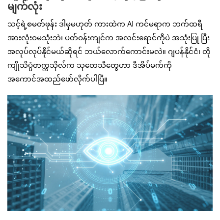
မျက်လုံး
သင့်ရဲ့စမတ်ဖုန်း ဒါမှမဟုတ် ကားထဲက AI ကင်မရာက ဘက်ထရီ
အားလုံးဝမသုံးဘဲ၊ ပတ်ဝန်းကျင်က အလင်းရောင်ကိုပဲ အသုံးပြု ပြီး
အလုပ်လုပ်နိုင်မယ်ဆိုရင် ဘယ်လောက်ကောင်းမလဲ။ ဂျပန်နိုင်ငံ၊ တို
ကျိုသိပ္ပံတက္ကသိုလ်က သုတေသီတွေဟာ ဒီအိပ်မက်ကို
အကောင်အထည်ဖော်လိုက်ပါပြီ။