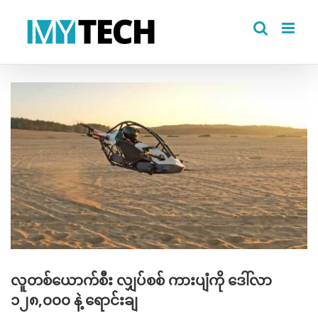
Skip
to
content
View
Larger
Image
လူတစ်ယောက်စီး လျှပ်စစ် ကားပျံကို ဒေါ်လာ
၁၂၈,၀၀၀ နဲ့ ရောင်းချ