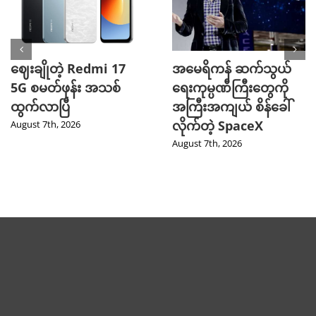
ဈေးချိုတဲ့ Redmi 17
အမေရိကန် ဆက်သွယ်
5G စမတ်ဖုန်း အသစ်
ရေးကုမ္ပဏီကြီးတွေကို
ထွက်လာပြီ
အကြီးအကျယ် စိန်ခေါ်
လိုက်တဲ့ SpaceX
August 7th, 2026
August 7th, 2026