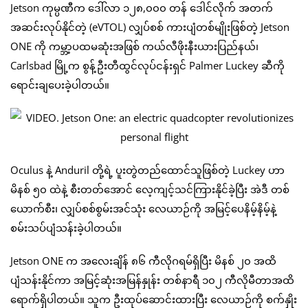
Jetson ကုမ္ပဏီက ဒေါ်လာ ၁၂၈,၀၀၀ တန် ဒေါင်လိုက် အတက်
အဆင်းလုပ်နိုင်တဲ့ (eVTOL) လျှပ်စစ် ကားပျံတစ်မျိုးဖြစ်တဲ့ Jetson
ONE ကို ကမ္ဘာ့ပထမဆုံးအဖြစ် ကယ်လီဖိုးနီးယားပြည်နယ်၊
Carlsbad မြို့က စွန့်ဦးတီထွင်လုပ်ငန်းရှင် Palmer Luckey ဆီကို
ရောင်းချပေးခဲ့ပါတယ်။
Oculus နဲ့ Anduril တို့ရဲ့ ပူးတွဲတည်ထောင်သူဖြစ်တဲ့ Luckey ဟာ
မိနစ် ၅၀ ထဲနဲ့ စီးတတ်အောင် လေ့ကျင့်သင်ကြားနိုင်ခဲ့ပြီး အဲဒီ တစ်
ယောက်စီး၊ လျှပ်စစ်စွမ်းအင်သုံး လေယာဉ်ကို အမြင့်ပေနိမ့်နိမ့်နဲ့
စမ်းသပ်ပျံသန်းခဲ့ပါတယ်။
Jetson ONE က အလေးချိန် ၈၆ ကီလိုဂရမ်ရှိပြီး မိနစ် ၂၀ အထိ
ပျံသန်းနိုင်ကာ အမြင့်ဆုံးအမြန်နှုန်း တစ်နာရီ ၁၀၂ ကီလိုမီတာအထိ
ရောက်ရှိပါတယ်။ သူက ဦးထုပ်ဆောင်းထားပြီး လေယာဉ်ကို စက်နှိုး