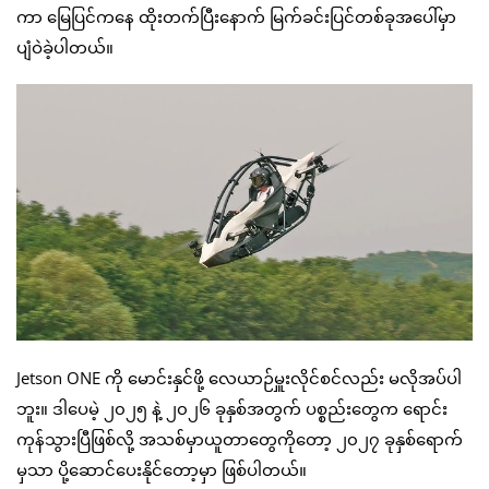
ကာ မြေပြင်ကနေ ထိုးတက်ပြီးနောက် မြက်ခင်းပြင်တစ်ခုအပေါ်မှာ
ပျံဝဲခဲ့ပါတယ်။
Jetson ONE ကို မောင်းနှင်ဖို့ လေယာဉ်မှူးလိုင်စင်လည်း မလိုအပ်ပါ
ဘူး။ ဒါပေမဲ့ ၂၀၂၅ နဲ့ ၂၀၂၆ ခုနှစ်အတွက် ပစ္စည်းတွေက ရောင်း
ကုန်သွားပြီဖြစ်လို့ အသစ်မှာယူတာတွေကိုတော့ ၂၀၂၇ ခုနှစ်ရောက်
မှသာ ပို့ဆောင်ပေးနိုင်တော့မှာ ဖြစ်ပါတယ်။