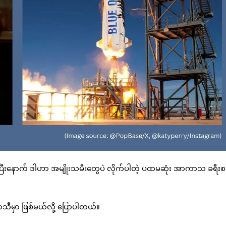
 ပြီးနောက် ဒါဟာ အမျိုးသမီးတွေပဲ လိုက်ပါတဲ့ ပထမဆုံး အာကာသ ခရီးစဉ်
သီမှာ ဖြစ်မယ်လို့ ပြောပါတယ်။