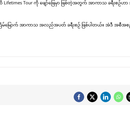
Lifetimes Tour ကို ဖျော်ဖြေမှာ ဖြစ်တဲ့အတွက် အာကာသ ခရီးစဉ်ဟာ 
 ၁၁ ကြိမ်မြောက် အာကာသ အလည်အပတ် ခရီးစဉ် ဖြစ်ပါတယ်။ အဲဒီ အစီအ
Facebook
X
LinkedIn
What