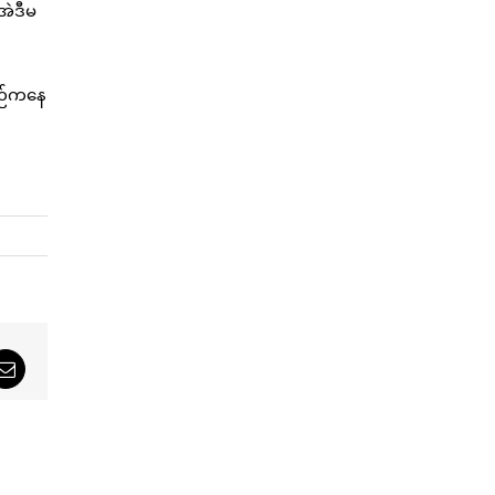
အဲဒီမ
စဉ်ကနေ
sApp
Email