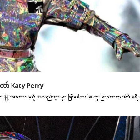
ော် Katy Perry
ဒုံးပျံနဲ့ အာကာသကို အလည်သွားမှာ ဖြစ်ပါတယ်။ ထူးခြားတာက အဲဒီ ခရီးစ