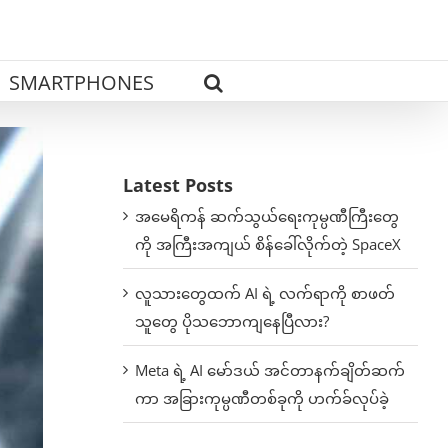
SMARTPHONES
Latest Posts
အမေရိကန် ဆက်သွယ်ရေးကုမ္ပဏီကြီးတွေ
ကို အကြီးအကျယ် စိန်ခေါ်လိုက်တဲ့ SpaceX
လူသားတွေထက် AI ရဲ့ လက်ရာကို စာဖတ်
သူတွေ ပိုသဘောကျနေပြီလား?
Meta ရဲ့ AI မော်ဒယ် အင်တာနက်ချိတ်ဆက်
ကာ အခြားကုမ္ပဏီတစ်ခုကို ဟက်ခ်လုပ်ခဲ့