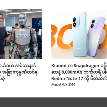
 မော်ဒယ် အင်တာနက်
Xiaomi က Snapdragon ပရိ
အခြားကုမ္ပဏီတစ်ခု
ဆာနဲ့ 8,000mAh ဘက်ထရီ ပါတ
ခဲ့
Redmi Note 17 ကို မိတ်ဆက
August 6th, 2026