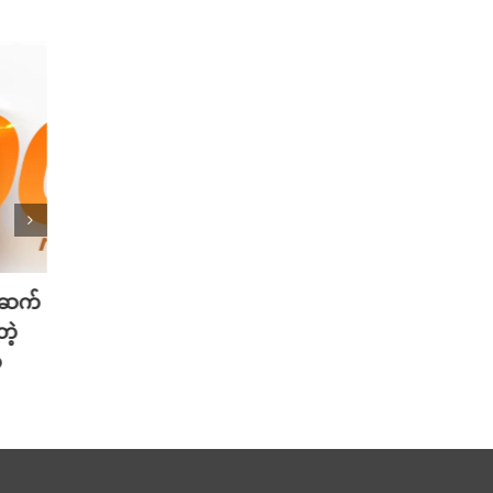
ုဆက်
၃၅ မိနစ် ခရီးကို ၉ မိနစ်ထဲနဲ့ ပို့ဆောင်
ကလေးသူ
ဲ့
ပေးနိုင်တဲ့ ကယ်လီဖိုးနီးယားရဲ့ လျှပ်
ကို Fa
်
စ-စ် တက္ကစီ လေယာဉ်
အစိုး
ဘတ် တ
August 6th, 2026
August 