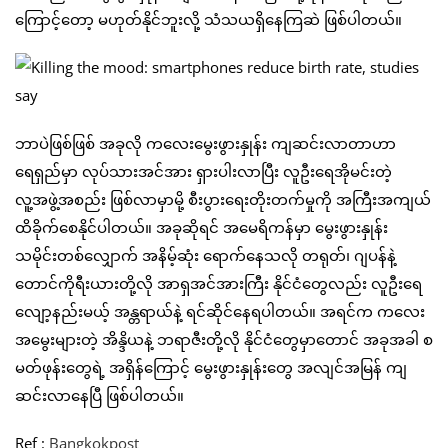
ကြောင့်တော့ မဟုတ်နိုင်ဘူးလို့ သံသယရှိနေကြဆဲ ဖြစ်ပါတယ်။
ဘာပဲဖြစ်ဖြစ် အခုလို ကလေးမွေးဖွားနှုန်း ကျဆင်းလာတာဟာ
ရေရှည်မှာ လုပ်သားအင်အား ရှားပါးလာပြီး လူဦးရေအိုမင်းတဲ့
လူ့အဖွဲ့အစည်း ဖြစ်လာမှာမို့ စီးပွားရေးတိုးတက်မှုကို အကြီးအကျယ်
ထိခိုက်စေနိုင်ပါတယ်။ အခုဆိုရင် အမေရိကန်မှာ မွေးဖွားနှုန်း
သမိုင်းတစ်လျှောက် အနိမ့်ဆုံး ရောက်နေသလို တရုတ်၊ ဂျပန်နဲ့
တောင်ကိုရီးယားတို့လို အာရှအင်အားကြီး နိုင်ငံတွေလည်း လူဦးရေ
လျော့နည်းမယ့် အန္တရာယ်နဲ့ ရင်ဆိုင်နေရပါတယ်။ အရင်က ကလေး
အမွေးများတဲ့ အိန္ဒိယနဲ့ ဘရာဇီးတို့လို နိုင်ငံတွေမှာတောင် အခုအခါ စ
မတ်ဖုန်းတွေရဲ့ အရှိန်ကြောင့် မွေးဖွားနှုန်းတွေ အလျင်အမြန် ကျ
ဆင်းလာနေပြီ ဖြစ်ပါတယ်။
Ref :
Bangkokpost