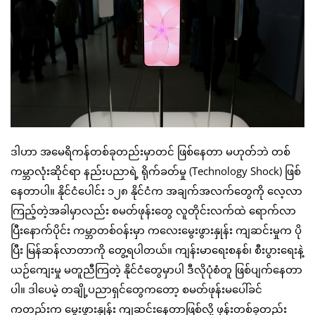
ဒါဟာ အမေရိကန်တစ်ခုတည်းမှာတင် ဖြစ်နေတာ မဟုတ်ဘဲ တစ်
ကမ္ဘာလုံးဆိုင်ရာ နည်းပညာရဲ့ ရိုက်ခတ်မှု (Technology Shock) ဖြစ်
နေတာပါ။ နိုင်ငံပေါင်း ၁၂၈ နိုင်ငံက အချက်အလက်တွေကို လေ့လာ
ကြည့်တဲ့အခါမှာလည်း စမတ်ဖုန်းတွေ လူတိုင်းလက်ထဲ ရောက်လာ
ပြီးနောက်ပိုင်း ကမ္ဘာတစ်ဝန်းမှာ ကလေးမွေးဖွားနှုန်း ကျဆင်းမှုက ပို
ပြီး မြန်ဆန်လာတာကို တွေ့ရပါတယ်။ ကျန်းမာရေးစနစ်၊ စီးပွားရေးနဲ့
ယဉ်ကျေးမှု မတူညီကြတဲ့ နိုင်ငံတွေမှာပါ ဒီလိုပုံစံတူ ဖြစ်ပျက်နေတာ
ပါ။ ဒါပေမဲ့ တချို့ပညာရှင်တွေကတော့ စမတ်ဖုန်းမပေါ်ခင်
ကတည်းက မွေးဖွားနှုန်း ကျဆင်းနေတာဖြစ်လို့ ဖုန်းတစ်ခုတည်း