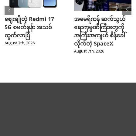
ဈေးချိုတဲ့ Redmi 17
အမေရိကန် ဆက်သွယ်
5G စမတ်ဖုန်း အသစ်
ရေးကုမ္ပဏီကြီးတွေကို
ထွက်လာပြီ
အကြီးအကျယ် စိန်ခေါ်
လိုက်တဲ့ SpaceX
August 7th, 2026
August 7th, 2026