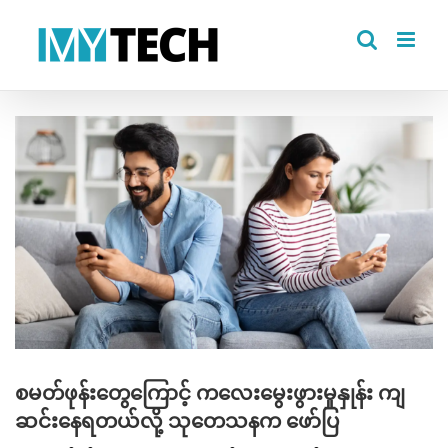
Skip
to
content
View
Larger
Image
စမတ်ဖုန်းတွေကြောင့် ကလေးမွေးဖွားမှုနှုန်း ကျ
ဆင်းနေရတယ်လို့ သုတေသနက ဖော်ပြ