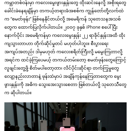
ကမ္ဘာတစ်ဝန်းမှာ ကလေးမွေးဖွားနှုန်းတွေ ထိုးဆင်းနေလို့ အစိုးရတွေ
ခေါင်းခဲနေရချိန်မှာ တကယ့်တရားခံအစစ်က ကျွန်တော်တို့လက်ထဲ
က “စမတ်ဖုန်း” ဖြစ်နေနိုင်တယ်လို့ အမေရိကန် သုတေသနအသစ်
တွေက ထောက်ပြလိုက်ပါတယ်။ ၂၀၀၇ ခုနှစ် iPhone စပေါ်ပြီး
နောက်ပိုင်း အမေရိကန်မှာ ကလေးမွေးနှုန်း ၂၂ ရာခိုင်နှုန်းအထိ ထိုး
ကျသွားတာဟာ တိုက်ဆိုင်မှုတင် မဟုတ်ပါဘူး။ စီးပွားရေး
အကျပ်အတည်း ဒါမှမဟုတ် ကလေးစရိတ်ကြီးလို့ မမွေးကြတာလို့
အရင်က ထင်ခဲ့ကြပေမယ့် တကယ်တမ်းတော့ စမတ်ဖုန်းတွေကြောင့်
လူချင်းတွေ့ဖို့ စိတ်မပါတော့တာ၊ လိင်ပိုင်းဆိုင်ရာ တက်ကြွမှုတွေ
လျော့နည်းလာတာနဲ့ ဖုန်းထဲမှာပဲ အချိန်ကုန်နေကြတာတွေက မွေး
ဖွားနှုန်းကို အဓိက သွေးအေးသွားစေတာ ဖြစ်တယ်လို့ သုတေသီတွေ
က ဆိုပါတယ်။