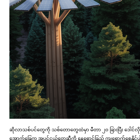
ဆိုလာသစ်ပင်တွေကို သစ်တောတွေထဲမှာ မီတာ ၂၀ ခြားပြီး ဒေါင်လိုက
အောက်ခြေက အပင်ငယ်တွေဆီကို နေရောင်ခြည် ကျရောက်စေနိုင်