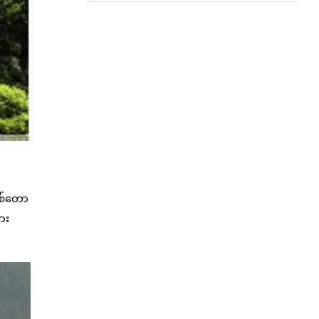
သစ်တော
ယား