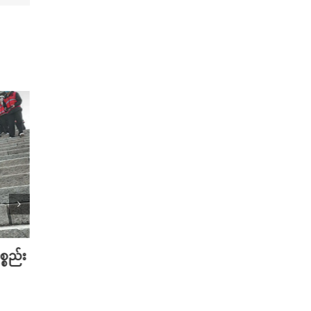
တွေကို စက္ကန့်
အင်္ဂါဂြိုဟ်ပေါ် မြို့တည်ပြီး လူသား
လာသိန်းချီပေးရ
မျိုးနွယ် မျိုးပြုန်းမယ့် အန္တရာယ်တွေ
ကနေ ကာကွယ်မယ်လို့ အီလွန်မတ်စ်ခ်