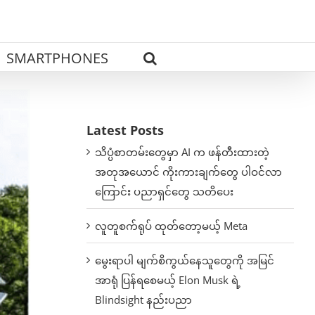
SMARTPHONES
Latest Posts
သိပ္ပံစာတမ်းတွေမှာ AI က ဖန်တီးထားတဲ့
အတုအယောင် ကိုးကားချက်တွေ ပါဝင်လာ
ကြောင်း ပညာရှင်တွေ သတိပေး
လူတူစက်ရုပ် ထုတ်တော့မယ့် Meta
မွေးရာပါ မျက်စိကွယ်နေသူတွေကို အမြင်
အာရုံ ပြန်ရစေမယ့် Elon Musk ရဲ့
Blindsight နည်းပညာ