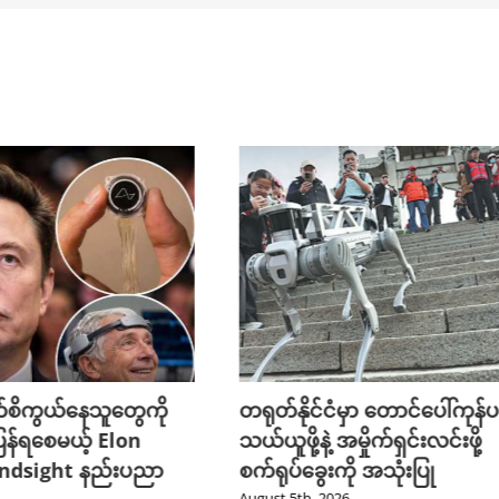
တ်နိုင်ငံမှာ တောင်ပေါ်ကုန်ပစ္စည်း
ဒေါ်နယ် ထရမ့်ရဲ့ ပို့စ်
ူဖို့နဲ့ အမှိုက်ရှင်းလင်းဖို့
ပိုင်းစောဖတ်ဖို့ ဒေါ်
ရုပ်ခွေးကို အသုံးပြု
မည်
st 5th, 2026
August 5th, 2026