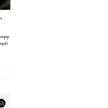
တာ
ဲ့နေရာ
ိနေဆဲ
sApp
Email