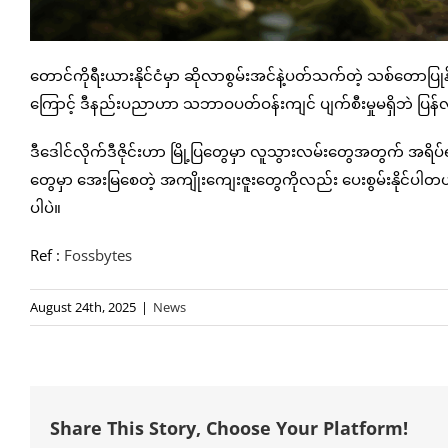
တောင်ကိုရီးယားနိုင်ငံမှာ ဆိုလာစွမ်းအင်နဲ့ပတ်သက်တဲ့ သစ်တောပြု
ကြောင့် ဒီနည်းပညာဟာ သဘာဝပတ်ဝန်းကျင် ပျက်စီးမှုမရှိဘဲ ပြန်လည်
ဒီဒေါင်လိုက်ဒီဇိုင်းဟာ မြို့ပြတွေမှာ လူသွားလမ်းတွေအတွက် အရိ
တွေမှာ အေးမြစေတဲ့ အကျိုးကျေးဇူးတွေကိုလည်း ပေးစွမ်းနိုင်ပါတယ
ပါပဲ။
Ref :
Fossbytes
August 24th, 2025
|
News
Share This Story, Choose Your Platform!