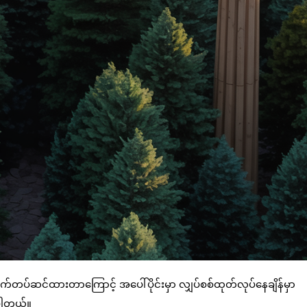
်တပ်ဆင်ထားတာကြောင့် အပေါ်ပိုင်းမှာ လျှပ်စစ်ထုတ်လုပ်နေချိန်မှာ
ပါတယ်။