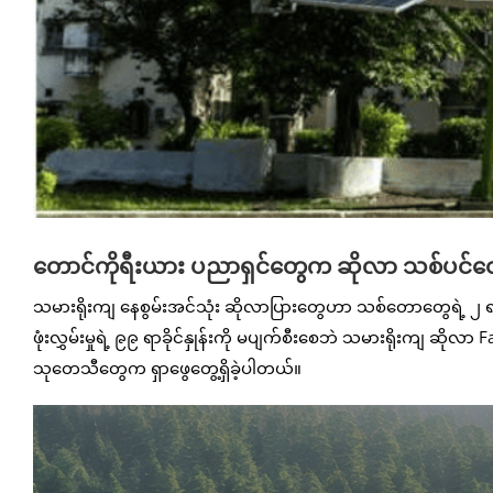
တောင်ကိုရီးယား ပညာရှင်တွေက ဆိုလာ သစ်ပင်တွ
သမားရိုးကျ နေစွမ်းအင်သုံး ဆိုလာပြားတွေဟာ သစ်တောတွေရဲ့ ၂ ရာခ
ဖုံးလွှမ်းမှုရဲ့ ၉၉ ရာခိုင်နှုန်းကို မပျက်စီးစေဘဲ သမားရိုးကျ ဆိုလာ
သုတေသီတွေက ရှာဖွေတွေ့ရှိခဲ့ပါတယ်။