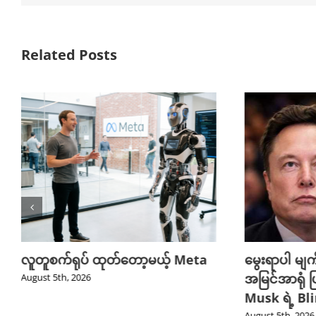
Related Posts
် Meta
မွေးရာပါ မျက်စိကွယ်နေသူတွေကို
တရု
အမြင်အာရုံ ပြန်ရစေမယ့် Elon
သယ်ယ
Musk ရဲ့ Blindsight နည်းပညာ
စက်
August 5th, 2026
Augu