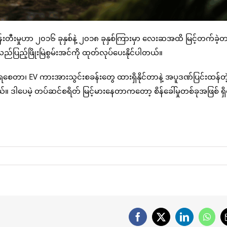
န်းတီးမှုဟာ ၂၀၁၆ ခုနှစ်နဲ့ ၂၀၁၈ ခုနှစ်ကြားမှာ လေးဆအထိ မြင့်တက်ခဲ့
ပြည့်ဖြိုးမြဲစွမ်းအင်ကို ထုတ်လုပ်ပေးနိုင်ပါတယ်။
ပ်ရစေတာ၊ EV ကားအားသွင်းစခန်းတွေ ထားရှိနိုင်တာနဲ့ အပူဒဏ်ပြင်းထန်တ
်။ ဒါပေမဲ့ တပ်ဆင်စရိတ် မြင့်မားနေတာကတော့ စိန်ခေါ်မှုတစ်ခုအဖြစ် ရှ
Facebook
X
LinkedIn
What