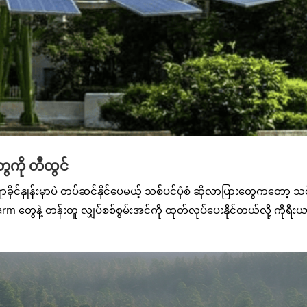
ေကို တီထွင်
ိုင်နှုန်းမှာပဲ တပ်ဆင်နိုင်ပေမယ့် သစ်ပင်ပုံစံ ဆိုလာပြားတွေကတော့ 
 Farm တွေနဲ့ တန်းတူ လျှပ်စစ်စွမ်းအင်ကို ထုတ်လုပ်ပေးနိုင်တယ်လို့ ကိုရီး