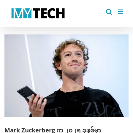
Skip
to
content
View
Larger
Image
Mark Zuckerberg က ၂၀၂၅ ခုနှစ်မှာ