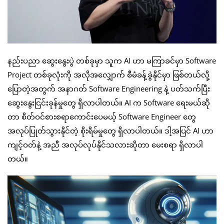
နည်းပညာ ဆွေးနွေးပွဲ တစ်ခုမှာ သူက AI ဟာ မကြာခင်မှာ Software
Project တစ်ခုလုံးကို အလိုအလျှောက် စီမံခန့်ခွဲနိုင်မှာ ဖြစ်တယ်လို့
ပြောတဲ့အတွက် အနာဂတ် Software Engineering နဲ့ ပတ်သက်ပြီး
ဆွေးနွေးငြင်းခုန်မှုတွေ ရှိလာပါတယ်။ AI က Software ရေးမယ်ဆို
တာ စိတ်ဝင်စားစရာကောင်းပေမယ့် Software Engineer တွေ
အလုပ်ပြုတ်သွားနိုင်တဲ့ စိုးရိမ်မှုတွေ ရှိလာပါတယ်။ ဒါ့အပြင် AI ဟာ
ကျင့်ဝတ်နဲ့ အညီ အလုပ်လုပ်နိုင်သလားဆိုတာ မေးစရာ ရှိလာပါ
တယ်။