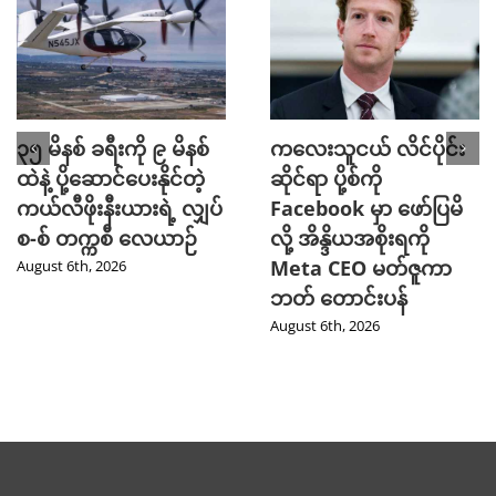
၃၅ မိနစ် ခရီးကို ၉ မိနစ်
ကလေးသူငယ် လိင်ပိုင်း
ထဲနဲ့ ပို့ဆောင်ပေးနိုင်တဲ့
ဆိုင်ရာ ပို့စ်ကို
ကယ်လီဖိုးနီးယားရဲ့ လျှပ်
Facebook မှာ ဖော်ပြမိ
စ-စ် တက္ကစီ လေယာဉ်
လို့ အိန္ဒိယအစိုးရကို
Meta CEO မတ်ဇူကာ
August 6th, 2026
ဘတ် တောင်းပန်
August 6th, 2026