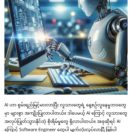
AI ဟာ စွမ်းရည်မြင့်မားလာပြီး လူသားတွေရဲ့ နေ့စဉ်လူနေမှုဘဝတွေ
မှာ များစွာ အကျိုးပြုလာပါတယ်။ ဒါပေမယ့် AI ကြောင့် လူသားတွေ
အလုပ်ပြုတ်သွားနိုင်တဲ့ စိုးရိမ်မှုတွေ ရှိလာပါတယ်။ အခုဆိုရင် AI
ကြောင့် Software Engineer တွေပါ မျက်လုံးလှုပ်လာပြီ ဖြစ်ပါ