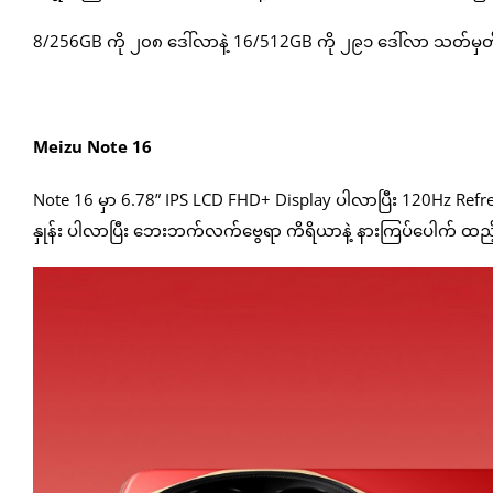
8/256GB ကို ၂၀၈ ဒေါ်လာနဲ့ 16/512GB ကို ၂၉၁ ဒေါ်လာ သတ်မှတ်
Meizu Note 16
Note 16 မှာ 6.78” IPS LCD FHD+ Display ပါလာပြီး 120Hz Refr
နှုန်း ပါလာပြီး ဘေးဘက်လက်ဗွေရာ ကိရိယာနဲ့ နားကြပ်ပေါက် ထ