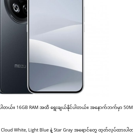
့်ထားပါတယ်။ 16GB RAM အထိ ရွေးချယ်နိုင်ပါတယ်။ အနောက်ဘက်မှာ 50
း Cloud White, Light Blue နဲ့ Star Gray အရောင်တွေ ထုတ်လုပ်ထားပါ