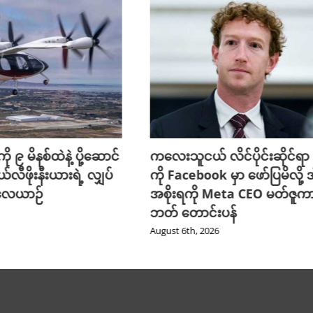
ို ၉ မိနစ်ထဲနဲ့ ပို့ဆောင်
ကလေးသူငယ် လိင်ပိုင်းဆိုင်ရာ ပိ
ယ်လီဖိုးနီးယားရဲ့ လျှပ်
ကို Facebook မှာ ဖော်ပြမိလို့ အ
 လေယာဉ်
အစိုးရကို Meta CEO မတ်ဇူက
ဘတ် တောင်းပန်
August 6th, 2026