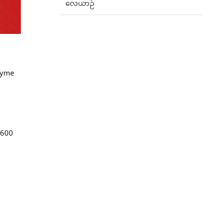
လေယာဉ်
Flyme
,600