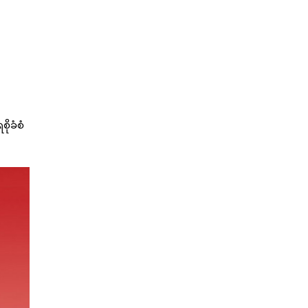
ုခံစံ