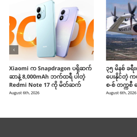
Xiaomi က Snapdragon ပရိုဆက်
၃၅ မိနစ် ခရီးက
ဆာနဲ့ 8,000mAh ဘက်ထရီ ပါတဲ့
ပေးနိုင်တဲ့ က
Redmi Note 17 ကို မိတ်ဆက်
စ-စ် တက္ကစီ
August 6th, 2026
August 6th, 2026