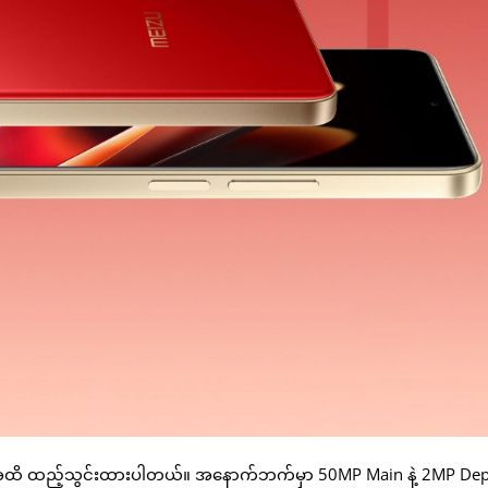
ge အထိ ထည့်သွင်းထားပါတယ်။ အနောက်ဘက်မှာ 50MP Main နဲ့ 2MP De