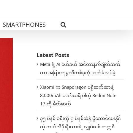
SMARTPHONES
Latest Posts
Meta ရဲ့ AI မော်ဒယ် အင်တာနက်ချိတ်ဆက်
ကာ အခြားကုမ္ပဏီတစ်ခုကို ဟက်ခ်လုပ်ခဲ့
Xiaomi က Snapdragon ပရိုဆက်ဆာနဲ့
8,000mAh ဘက်ထရီ ပါတဲ့ Redmi Note
17 ကို မိတ်ဆက်
၃၅ မိနစ် ခရီးကို ၉ မိနစ်ထဲနဲ့ ပို့ဆောင်ပေးနိုင်
တဲ့ ကယ်လီဖိုးနီးယားရဲ့ လျှပ်စ-စ် တက္ကစီ