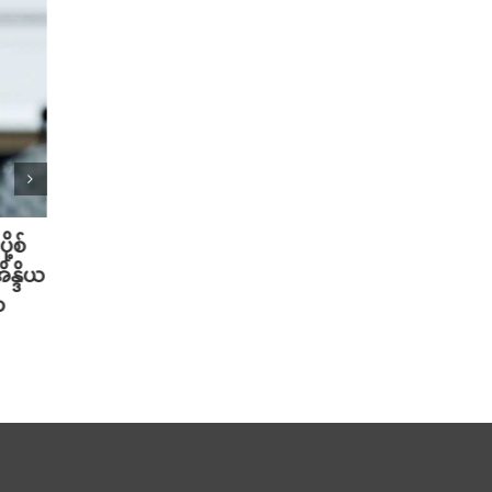
ု့စ်
တရုတ်မှာ AI စမတ်ဆောင်းဦးထုပ်
သိပ္ပ
ိန္ဒိယ
တွေ ဆောင်းလာတဲ့ အစားအစာ Deli
တဲ့ အ
ာ
သမားများ
ပါဝင်
သတိပ
August 6th, 2026
August 