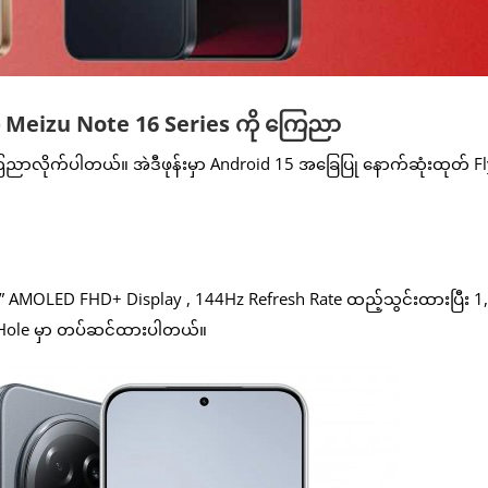
တဲ့ Meizu Note 16 Series ကို ကြေညာ
ကြေညာလိုက်ပါတယ်။ အဲဒီဖုန်းမှာ Android 15 အခြေပြု နောက်ဆုံးထုတ် 
.78” AMOLED FHD+ Display , 144Hz Refresh Rate ထည့်သွင်းထားပြီး 1
 Hole မှာ တပ်ဆင်ထားပါတယ်။