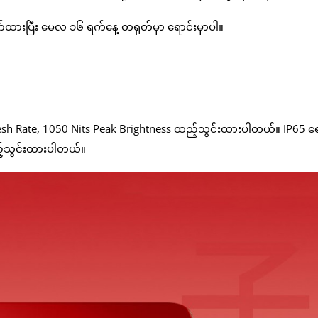
ထားပြီး မေလ ၁၆ ရက်နေ့ တရုတ်မှာ ရောင်းမှာပါ။
esh Rate, 1050 Nits Peak Brightness ထည့်သွင်းထားပါတယ်။ IP65 ရေစိ
ည့်သွင်းထားပါတယ်။