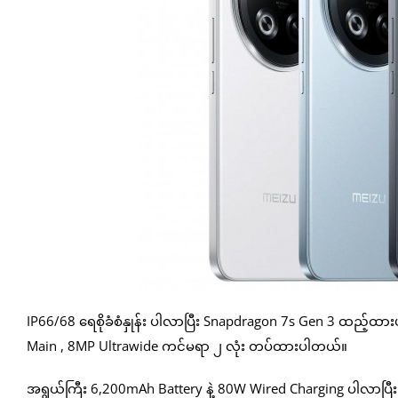
IP66/68 ရေစိုခံစံနှုန်း ပါလာပြီး Snapdragon 7s Gen 3 ထည
Main , 8MP Ultrawide ကင်မရာ ၂ လုံး တပ်ထားပါတယ်။
အရွယ်ကြီး 6,200mAh Battery နဲ့ 80W Wired Charging ပါလာပြီ