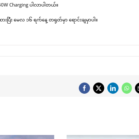
ဲ့ 40W Charging ပါလာပါတယ်။
ားပြီး မေလ ၁၆ ရက်နေ့ တရုတ်မှာ ရောင်းချမှာပါ။
Facebook
X
LinkedIn
What