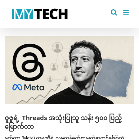
Skip
to
content
View
Larger
Image
ဇူဇူရဲ့ Threads အသုံးပြုသူ သန်း ၅၀၀ ပြည့်
မြောက်လာ
မက်တာ (Meta) ကုမ္ပဏီရဲ့ လူမှုကွန်ရက်စာမျက်နှာတစ်ခုဖြစ်တဲ့