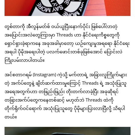
တွစ်တာကို အီလွန်မတ်စ် ဝယ်ယူပြီးနောက်ပိုင်း ဖြစ်ပေါ်လာတဲ့
အပြောင်းအလဲတွေကြားမှာ Threads ဟာ နိုင်ငံရေးကိစ္စတွေကို
ရှောင်ရှားခဲ့ရာကနေ အခုအခါမှာတော့ ယဉ်ကျေးမှုအရရော နိုင်ငံရေး
အရပါ ပိုမိုအရေးပါတဲ့ ပလက်ဖောင်းတစ်ခုဖြစ်အောင် ပြောင်းလဲ
ကြိုးပမ်းလာပါတယ်။
အင်စတာဂရမ် (Instagram) ကဲ့သို့ မက်တာရဲ့ အခြားလူကြိုက်များ
တဲ့ အက်ပ်တွေနဲ့ ချိတ်ဆက်ထားမှုကြောင့် Threads ရဲ့ အသုံးပြုသူ
အရေအတွက်ဟာ တဖြည်းဖြည်း တိုးတက်လာခဲ့ပြီး အခုဆိုရင်
တခြားအက်ပ်တွေကနေတစ်ဆင့် မဟုတ်ဘဲ Threads ထဲကို
တိုက်ရိုက်ဝင်ရောက် အသုံးပြုသူတွေ ပိုမိုများပြားလာပြီလို့ သိရပါ
တယ်။