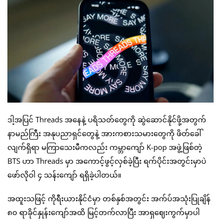
ဒါ့အပြင် Threads အနေနဲ့ ပရိသတ်တွေကို ဆွဲဆောင်နိုင်ဖို့အတွက်
နာမည်ကြီး အနုပညာရှင်တွေနဲ့ အားကစားသမားတွေကို ဖိတ်ခေါ်
လျက်ရှိရာ မကြာသေးမီကလည်း ကမ္ဘာကျော် K-pop အဖွဲ့ဖြစ်တဲ့
BTS ဟာ Threads မှာ အကောင့်ဖွင့်လှစ်ခဲ့ပြီး ရက်ပိုင်းအတွင်းမှာပဲ
ဖော်လိုဝါ ၄ သန်းကျော် ရရှိခဲ့ပါတယ်။
အထူးသဖြင့် ကိုရီးယားနိုင်ငံမှာ တစ်နှစ်အတွင်း အက်ပ်အသုံးပြုချိန်
၈၀ ရာခိုင်နှုန်းကျော်အထိ မြင့်တက်လာပြီး အာရှဈေးကွက်မှာပါ