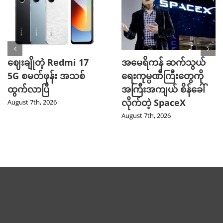
ဈေးချိုတဲ့ Redmi 17
အမေရိကန် ဆက်သွယ်
5G စမတ်ဖုန်း အသစ်
ရေးကုမ္ပဏီကြီးတွေကို
ထွက်လာပြီ
အကြီးအကျယ် စိန်ခေါ်
လိုက်တဲ့ SpaceX
August 7th, 2026
August 7th, 2026