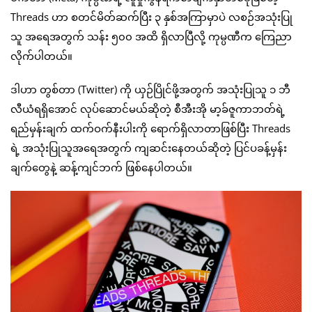
Threads ဟာ စတင်မိတ်ဆက်ပြီး ၃ နှစ်အကြာမှာပဲ လစဉ်အသုံးပြု
သူ အရေအတွက် သန်း ၅၀၀ အထိ ရှိလာပြီလို့ ကုမ္ပဏီက ကြေညာ
လိုက်ပါတယ်။
ဒါဟာ တွစ်တာ (Twitter) ကို ယှဉ်ပြိုင်ဖို့အတွက် အသုံးပြုသူ ၁ ဘီ
လီယံရရှိအောင် လုပ်ဆောင်မယ်ဆိုတဲ့ စီအီးအို မာ့ခ်ဇူကာဘတ်ရဲ့
ရည်မှန်းချက် ထက်ဝက်နီးပါးကို ရောက်ရှိလာတာဖြစ်ပြီး Threads
ရဲ့ အသုံးပြုသူအရေအတွက် ကျဆင်းနေတယ်ဆိုတဲ့ ပြင်ပခန့်မှန်း
ချက်တွေနဲ့ ဆန့်ကျင်ဘက် ဖြစ်နေပါတယ်။