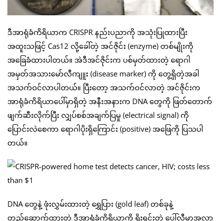
ဒီအာရုံခံကိရိယာက CRISPR နည်းပညာကို အသုံးပြုထားပြီး
အထူးသဖြင့် Cas12 လို့ခေါ်တဲ့ အင်ဇိုင်း (enzyme) တစ်မျိုးကို
အခြေခံထားပါတယ်။ အဲဒီအင်ဇိုင်းက ပစ်မှတ်ထားတဲ့ ရောဂါ
အမှတ်အသားမော်လီကျူး (disease marker) ကို တွေ့ရှိတဲ့အခါ
အသက်ဝင်လာပါတယ်။ ပြီးတော့ အသက်ဝင်လာတဲ့ အင်ဇိုင်းက
အာရုံခံကိရိယာပေါ်မှာရှိတဲ့ အနီးအနားက DNA တွေကို ဖြတ်တောက်
ဖျက်ဆီးလိုက်ပြီး လျှပ်စစ်အချက်ပြမှု (electrical signal) ကို
ပြောင်းလဲစေကာ ရောဂါပိုးရှိကြောင်း (positive) အဖြေကို ပြသပါ
တယ်။
DNA တွေနဲ့ ဖုံးလွှမ်းထားတဲ့ ရွှေပြား (gold leaf) တစ်ခုနဲ့
တည်ဆောက်ထားတဲ့ ဒီအာရုံခံကိရိယာကို ရိုးရှင်းတဲ့ ပေါ်လီမာအလွှာ