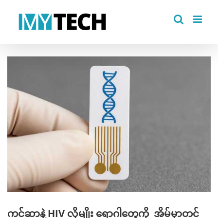
Skip
to
content
View
Larger
Image
ကင်ဆာနဲ့ HIV လိုမျိုး ရောဂါတွေကို အိမ်မှာတင်