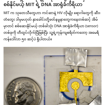
စစ်နိုင်မယ့် MIT ရဲ့ DNA အာရုံခံကိရိယာ
MIT က သုတေသီတွေဟာ ကင်ဆာနဲ့ HIV လိုမျိုး ရောဂါတွေကို ဆီး၊
တံတွေး ဒါမှမဟုတ် နှာခေါင်းတို့ဖတ်နမူနာတွေကနေတစ်ဆင့် အိမ်
မှာတင် စစ်ဆေးနိုင်မယ့် တစ်ခါသုံး DNA အာရုံခံကိရိယာ (sensor)
တစ်ခုကို တီထွင်လိုက်ပြီဖြစ်ပြီး သူ့ရဲ့ကုန်ကျစရိတ်ကတော့ အမေရိ
ကန်ဒေါ်လာ ၅၀ ဆင့်ပဲ ရှိပါတယ်။