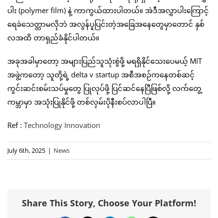
ပါး (polymer film) နဲ့ ကာကွယ်ထားပါတယ်။ အဲဒီအလွှာပါးကြောင့်
ရေခဲသေတ္တာမလိုဘဲ အလွန်ပူပြင်းတဲ့အခြေအနေတွေမှာတောင် နှစ်
လအထိ တာရှည်ခံနိုင်ပါတယ်။
အခုအခါမှာတော့ အများပြည်သူသုံးစွဲဖို့ မရရှိနိုင်သေးပေမယ့် MIT
အဖွဲ့ကတော့ သူတို့ရဲ့ delta v startup အစီအစဉ်ကနေတစ်ဆင့်
ကွင်းဆင်းစမ်းသပ်မှုတွေ ပြုလုပ်ဖို့ ပြင်ဆင်နေပြီဖြစ်လို့ လက်တွေ့
ကမ္ဘာမှာ အသုံးပြုနိုင်ဖို့ တစ်လှမ်းပိုနီးစပ်လာပါပြီ။
Ref :
Technology Innovation
July 6th, 2025
|
News
Share This Story, Choose Your Platform!