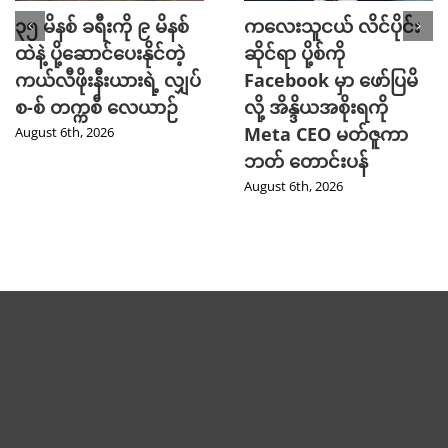
၃၅ မိနစ် ခရီးကို ၉ မိနစ်
ကလေးသူငယ် လိင်ပိုင်း
ထဲနဲ့ ပို့ဆောင်ပေးနိုင်တဲ့
ဆိုင်ရာ ပို့စ်ကို
ကယ်လီဖိုးနီးယားရဲ့ လျှပ်
Facebook မှာ ဖော်ပြမိ
စ-စ် တက္ကစီ လေယာဉ်
လို့ အိန္ဒိယအစိုးရကို
Meta CEO မတ်ဇူကာ
August 6th, 2026
ဘတ် တောင်းပန်
August 6th, 2026