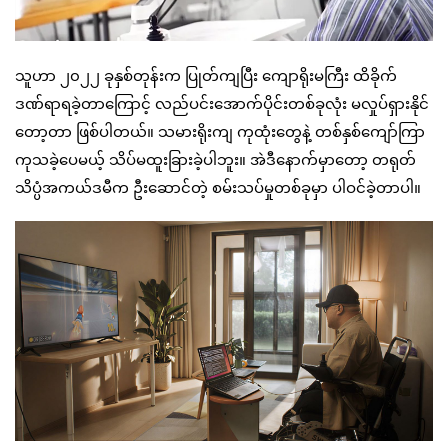
သူဟာ ၂၀၂၂ ခုနှစ်တုန်းက ပြုတ်ကျပြီး ကျောရိုးမကြီး ထိခိုက်
ဒဏ်ရာရခဲ့တာကြောင့် လည်ပင်းအောက်ပိုင်းတစ်ခုလုံး မလှုပ်ရှားနိုင်
တော့တာ ဖြစ်ပါတယ်။ သမားရိုးကျ ကုထုံးတွေနဲ့ တစ်နှစ်ကျော်ကြာ
ကုသခဲ့ပေမယ့် သိပ်မထူးခြားခဲ့ပါဘူး။ အဲဒီနောက်မှာတော့ တရုတ်
သိပ္ပံအကယ်ဒမီက ဦးဆောင်တဲ့ စမ်းသပ်မှုတစ်ခုမှာ ပါဝင်ခဲ့တာပါ။