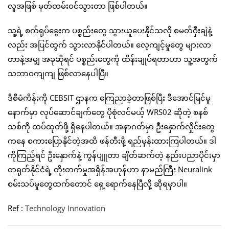
လူအဖြစ် မှတ်တမ်းဝင်သွားတာ ဖြစ်ပါတယ်။
သူ့ရဲ့ စက်ရုပ်ခွေးက ပစ္စည်းတွေ သွားယူပေးနိုင်သလို စမတ်ဝှီးချဲနဲ့
လည်း အပြင်ထွက် သွားလာနိုင်ပါတယ်။ လေ့ကျင့်မှုတွေ များလာ
တာနဲ့အမျှ အခုဆိုရင် ပစ္စည်းတွေကို ထိန်းချုပ်ရတာဟာ သူ့အတွက်
သဘာဝကျကျ ဖြစ်လာနေပါပြီ။
ဒီစီမံကိန်းကို CEBSIT ဌာနက ကြေညာခဲ့တာဖြစ်ပြီး ဒီအောင်မြင်မှု
နောက်မှာ လုပ်ဆောင်ချက်တွေ ပိုစုံလင်မယ့် WRS02 ဆိုတဲ့ စနစ်
သစ်ကို ထပ်ထုတ်ဖို့ ရှိနေပါတယ်။ အနာဂတ်မှာ ဦးနှောက်လှိုင်းတွေ
ကနေ စကားပြောနိုင်တဲ့အထိ ဖန်တီးဖို့ ရည်မှန်းထားကြပါတယ်။ ဒါ
ကိုကြည့်ရင် ဦးနှောက်နဲ့ ကွန်ပျူတာ ချိတ်ဆက်တဲ့ နည်းပညာပိုင်းမှာ
တရုတ်နိုင်ငံရဲ့ တိုးတက်မှုအရှိန်အဟုန်ဟာ နာမည်ကြီး Neuralink
စမ်းသပ်မှုတွေထက်တောင် ရှေ့ရောက်နေပြီလို့ ဆိုရမှာပါ။
Ref :
Technology Innovation