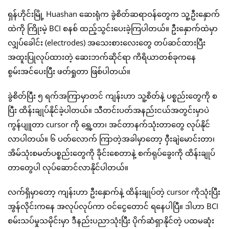
ရှန်ဟိုင်းမြို့ Huashan ဆေးရုံက ခွဲစိတ်ဆရာဝန်တွေက သူ့ဦးနှောက်
ထဲကို ကြိုးမဲ့ BCI စနစ် ထည့်သွင်းပေးခဲ့ကြပါတယ်။ ဦးနှောက်ထဲမှာ
လျှပ်ခေါင်း (electrodes) အသေးစားလေးတွေ တပ်ဆင်ထားပြီး
အထူးပြုလုပ်ထားတဲ့ ဆေးဘက်ဆိုင်ရာ ကိရိယာတစ်ခုကနေ
စွမ်းအင်ပေးပြီး ဖတ်ရှုတာ ဖြစ်ပါတယ်။
ခွဲစိတ်ပြီး ၅ ရက်အကြာမှာတင် ကျန်းဟာ သူ့စိတ်နဲ့ ပစ္စည်းတွေကို စ
ပြီး ထိန်းချုပ်နိုင်ခဲ့ပါတယ်။ သီတင်းပတ်အနည်းငယ်အတွင်းမှာပဲ
ကွန်ပျူတာ cursor ကို ရွှေ့တာ၊ အင်တာနက်သုံးတာတွေ လုပ်နိုင်
လာပါတယ်။ ၆ ပတ်လောက် ကြာတဲ့အခါမှာတော့ ဝှီးချဲမောင်းတာ၊
အိမ်သုံးစမတ်ပစ္စည်းတွေကို ခိုင်းစေတာနဲ့ စက်ရုပ်ခွေးကို ထိန်းချုပ်
တာတွေပါ လုပ်ဆောင်လာနိုင်ပါတယ်။
လက်ရှိမှာတော့ ကျန်းဟာ ဦးနှောက်နဲ့ ထိန်းချုပ်တဲ့ cursor ကိုသုံးပြီး
အွန်လိုင်းကနေ အလုပ်လုပ်ကာ ဝင်ငွေတောင် ရနေပါပြီ။ ဒါဟာ BCI
စမ်းသပ်မှုသမိုင်းမှာ ဒီနည်းပညာသုံးပြီး ပိုက်ဆံရှာနိုင်တဲ့ ပထမဆုံး