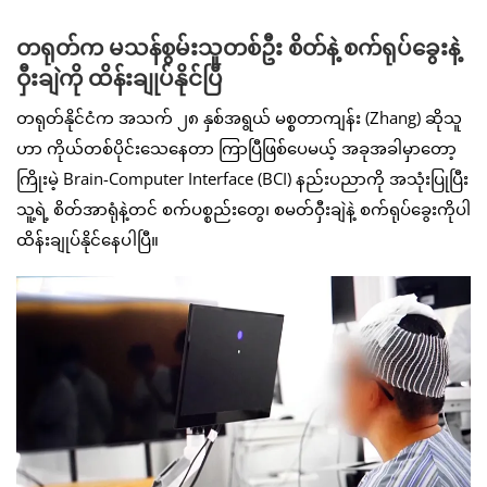
တရုတ်က မသန်စွမ်းသူတစ်ဦး စိတ်နဲ့ စက်ရုပ်ခွေးနဲ့
ဝှီးချဲကို ထိန်းချုပ်နိုင်ပြီ
တရုတ်နိုင်ငံက အသက် ၂၈ နှစ်အရွယ် မစ္စတာကျန်း (Zhang) ဆိုသူ
ဟာ ကိုယ်တစ်ပိုင်းသေနေတာ ကြာပြီဖြစ်ပေမယ့် အခုအခါမှာတော့
ကြိုးမဲ့ Brain-Computer Interface (BCI) နည်းပညာကို အသုံးပြုပြီး
သူ့ရဲ့ စိတ်အာရုံနဲ့တင် စက်ပစ္စည်းတွေ၊ စမတ်ဝှီးချဲနဲ့ စက်ရုပ်ခွေးကိုပါ
ထိန်းချုပ်နိုင်နေပါပြီ။