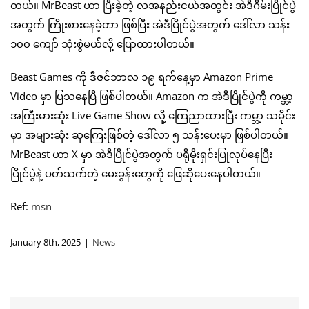
တယ်။ MrBeast ဟာ ပြီးခဲ့တဲ့ လအနည်းငယ်အတွင်း အဲဒီဂိမ်းပြိုင်ပွဲ
အတွက် ကြိုးစားနေခဲ့တာ ဖြစ်ပြီး အဲဒီပြိုင်ပွဲအတွက် ဒေါ်လာ သန်း
၁၀၀ ကျော် သုံးစွဲမယ်လို့ ပြောထားပါတယ်။
Beast Games ကို ဒီဇင်ဘာလ ၁၉ ရက်နေ့မှာ Amazon Prime
Video မှာ ပြသနေပြီ ဖြစ်ပါတယ်။ Amazon က အဲဒီပြိုင်ပွဲကို ကမ္ဘာ့
အကြီးမားဆုံး Live Game Show လို့ ကြေညာထားပြီး ကမ္ဘာ့ သမိုင်း
မှာ အများဆုံး ဆုကြေးဖြစ်တဲ့ ဒေါ်လာ ၅ သန်းပေးမှာ ဖြစ်ပါတယ်။
MrBeast ဟာ X မှာ အဲဒီပြိုင်ပွဲအတွက် ပရိုမိုးရှင်းပြုလုပ်နေပြီး
ပြိုင်ပွဲနဲ့ ပတ်သက်တဲ့ မေးခွန်းတွေကို ဖြေဆိုပေးနေပါတယ်။
Ref:
msn
January 8th, 2025
|
News