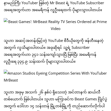
နာမည်ကြီး YouTuber ဖြစ်တဲ့ Mr Beast ရဲ့ YouTube Subscriber
အရေအတွက်ဟာ အမေရိကန် လူဦးရေထက် ပိုများသွားပါတယ်။
သူဟာ အဆင့်အတန်းမြင့်တဲ့ YouTube ဗီဒီယိုတွေကို ဖန်တီးနေတဲ့
အတွက် လူသိများပါတယ်။ အခုဆိုရင် သူ့ရဲ့ Subscriber
အရေအတွက်ဟာ ၃၄၁ သန်းကျော်သွားပြီ ဖြစ်ပြီး အမေရိကန်
လူဦးရေ ၃၃၄.၉ သန်းထက် ပိုများသွားပါတယ်။
သူဟာ အခုမှ အသက် ၂၆ နှစ်ပဲ ရှိသေးတဲ့ အင်တာနက် ဆယ်လီ
တစ်ယောက် ဖြစ်ပါတယ်။ သူဟာ မကြာခင်က Beast Games ပြိုင်ပွဲ
အတွက် ဒေါ်လာ ၁၄ သန်းတန် မြို့တစ်မြို့ကို တည်ဆောက်လိုက်ပါ