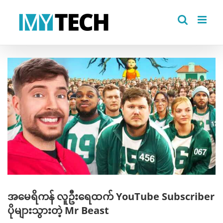
Skip
to
content
View
Larger
Image
အမေရိကန် လူဦးရေထက် YouTube Subscriber
ပိုများသွားတဲ့ Mr Beast