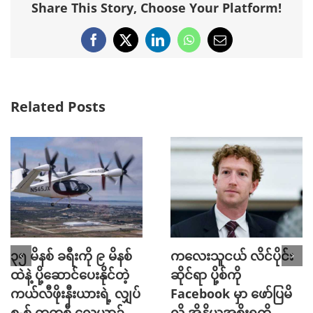
Share This Story, Choose Your Platform!
Facebook
X
LinkedIn
WhatsApp
Email
Related Posts
၃၅ မိနစ် ခရီးကို ၉ မိနစ်
ကလေးသူငယ် လိင်ပိုင်း
ထဲနဲ့ ပို့ဆောင်ပေးနိုင်တဲ့
ဆိုင်ရာ ပို့စ်ကို
ကယ်လီဖိုးနီးယားရဲ့ လျှပ်
Facebook မှာ ဖော်ပြမိ
စ-စ် တက္ကစီ လေယာဉ်
လို့ အိန္ဒိယအစိုးရကို