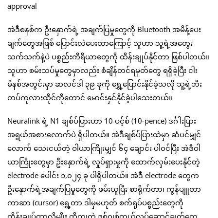
အဲဒီစနစ်က ဦးနှောက်ရဲ့ အချက်ပြမှုတွေကို Bluetooth အမိန့်ပေး
ချက်တွေအဖြစ် ပြောင်းလဲပေးတာကြောင့် သူဟာ သူ့ရဲ့အတွေး
သက်သက်နဲ့ပဲ ပစ္စည်းကိရိယာတွေကို ထိန်းချုပ်နိုင်တာ ဖြစ်ပါတယ်။
သူဟာ စမ်းသပ်မှုတွေမှာလည်း စံချိန်တင်ရမှတ်တွေ ရရှိခဲ့ပြီး ငါး
မိနစ်အတွင်းမှာ ဆလင်ဒါ ၃၉ ခုကို ရွှေ့ပြောင်းနိုင်ခဲ့သလို သူ့ရဲ့ဘီး
တပ်ကုလားထိုင်ကိုတောင် မောင်းနှင်နိုင်ခဲ့ပါသေးတယ်။
Neuralink ရဲ့ N1 ချစ်ပ်ပြားဟာ 10 ပင့်စ် (10-pence) ဒင်္ဂါးပြား
အရွယ်အစားလောက်ပဲ ရှိပါတယ်။ အဲဒီချစ်ပ်ပြားထဲမှာ ဆံပင်မျှင်
လောက် သေးငယ်တဲ့ ဝါယာကြိုးမျှင် ၆၄ ချောင်း ပါဝင်ပြီး အဲဒီဝါ
ယာကြိုးတွေမှာ ဦးနှောက်ရဲ့ လှုပ်ရှားမှုကို ထောက်လှမ်းပေးနိုင်တဲ့
electrode ပေါင်း ၁,၀၂၄ ခု ပါရှိပါတယ်။ အဲဒီ electrode တွေက
ဦးနှောက်ရဲ့အချက်ပြမှုတွေကို ဖမ်းယူပြီး စာရိုက်တာ၊ ကွန်ပျူတာ
ကာဆာ (cursor) ရွှေ့တာ ဒါမှမဟုတ် စက်ရုပ်ပစ္စည်းတွေကို
ထိန်းချုပ်တာလိုမျိုး တိကျတဲ့ ဒစ်ဂျစ်တယ်လုပ်ဆောင်ချက်တွေ