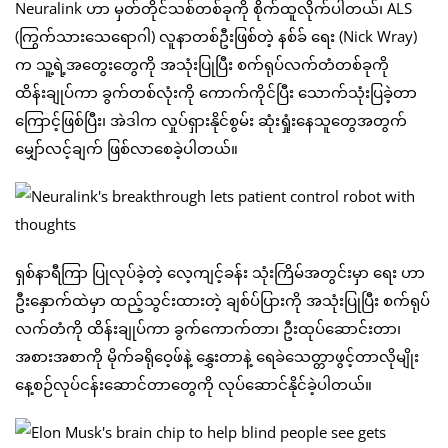
Neuralink ဟာ မှတ်တိုင်သစ်တစ်ခုကို စိုက်ထူလိုက်ပါတယ်၊ ALS
(ကြွက်သားသေရောဂါ) လူနာတစ်ဦးဖြစ်တဲ့ နစ်ခ် ရေး (Nick Wray)
က သူ့ရဲ့အတွေးတွေကို အသုံးပြုပြီး စက်ရုပ်လက်တံတစ်ခုကို
ထိန်းချုပ်ကာ ခွက်တစ်လုံးကို ကောက်ကိုင်ပြီး သောက်သုံးပြခဲ့တာ
ကြောင့်ဖြစ်ပြီး၊ အဲဒါက လှုပ်ရှားနိုင်စွမ်း ဆုံးရှုံးနေသူတွေအတွက်
မျှော်လင့်ချက် ဖြစ်လာစေခဲ့ပါတယ်။
ရှစ်နာရီကြာ ပြုလုပ်ခဲ့တဲ့ လေ့ကျင့်ခန်း သုံးကြိမ်အတွင်းမှာ ရေး ဟာ
ဦးနှောက်ထဲမှာ ထည့်သွင်းထားတဲ့ ချစ်ပ်ပြားကို အသုံးပြုပြီး စက်ရုပ်
လက်တံကို ထိန်းချုပ်ကာ ခွက်ကောက်တာ၊ ဦးထုပ်ဆောင်းတာ၊
အစားအစာကို မိုက်ခရိုဝေ့ဖ်နဲ့ နွှေးတာနဲ့ ရေခဲသေတ္တာဖွင့်တာလိုမျိုး
နေ့စဉ်လုပ်ငန်းဆောင်တာတွေကို လုပ်ဆောင်နိုင်ခဲ့ပါတယ်။