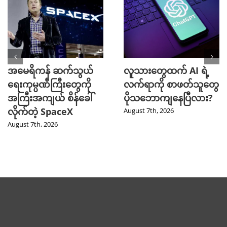
အမေရိကန် ဆက်သွယ်
လူသားတွေထက် AI ရဲ့
ရေးကုမ္ပဏီကြီးတွေကို
လက်ရာကို စာဖတ်သူတွေ
အကြီးအကျယ် စိန်ခေါ်
ပိုသဘောကျနေပြီလား?
လိုက်တဲ့ SpaceX
August 7th, 2026
August 7th, 2026