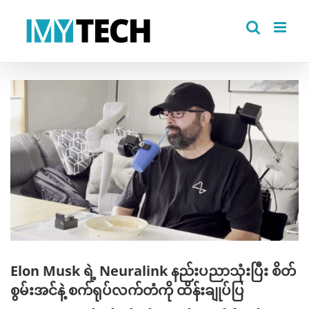
Skip
to
content
View
Larger
Image
Elon Musk ရဲ့ Neuralink နည်းပညာသုံးပြီး စိတ်
စွမ်းအင်နဲ့ စက်ရုပ်လက်တံကို ထိန်းချုပ်ပြ