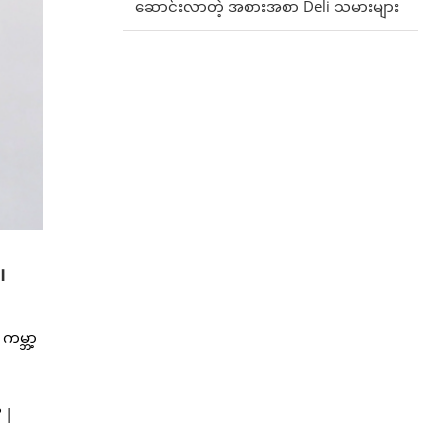
ဆောင်းလာတဲ့ အစားအစာ Deli သမားများ
၊
ကမ္ဘာ့