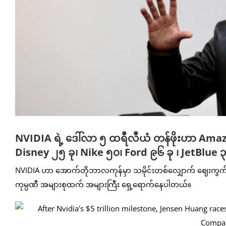
NVIDIA ရဲ့ ဒေါ်လာ ၅ ထရီလီယံ တန်ဖိုးဟာ Amaz
Disney ၂၅ ခု၊ Nike ၅၀၊ Ford ၉၆ ခု ၊ JetBlue ၃,၃
NVIDIA ဟာ အောက်တိုဘာလကုန်မှာ သမိုင်းတစ်လျှောက် ဈေးကွက်တန်ဖ
ကုမ္ပဏီ အများစုထက် အများကြီး ရှေ့ရောက်နေပါတယ်။