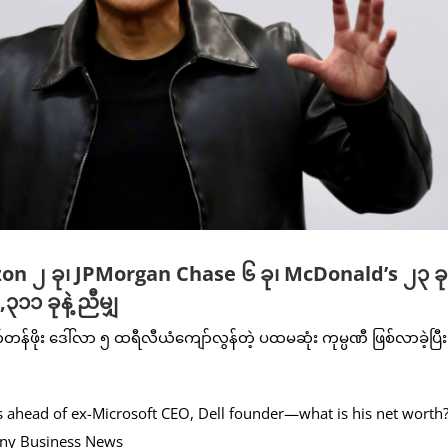
on ၂ ခု၊ JPMorgan Chase ၆ ခု၊ McDonald’s ၂၃ ခု
၁၁ ခုနဲ့ ညီမျှ
ိုး ဒေါ်လာ ၅ ထရီလီယံကျော်လွန်တဲ့ ပထမဆုံး ကုမ္ပဏီ ဖြစ်လာခဲ့ပြီး 