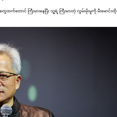
ေထက်တောင် ကြီးမားနေပြီး သူ့ရဲ့ ကြီးမားတဲ့ လွှမ်းမိုးမှုကို မီးမောင်းထိ