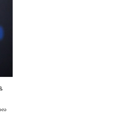
ေ့
ဘာလ