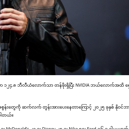
ဒေါ်လာ ၁၂၄.၈ ဘီလီယံလောက်သာ တန်ဖိုးရှိပြီး NVIDIA ဘယ်လောက်အထိ ရှ
အစွန်းတွေကို ဆက်လက် တွန်းအားပေးနေတာကြောင့် ၂၀၂၅ ခုနှစ် နိုဝင်
့ပါတယ်။
၊ McDonald’s ၂၃ ခု၊ Disney ၂၅ ခု၊ Nike ၅၀၊ Ford ၉၆ ခု ဒါမှမဟုတ်