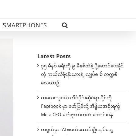
SMARTPHONES
Latest Posts
၃၅ မိနစ် ခရီးကို ၉ မိနစ်ထဲနဲ့ ပို့ဆောင်ပေးနိုင်
တဲ့ ကယ်လီဖိုးနီးယားရဲ့ လျှပ်စ-စ် တက္ကစီ
လေယာဉ်
ကလေးသူငယ် လိင်ပိုင်းဆိုင်ရာ ပို့စ်ကို
Facebook မှာ ဖော်ပြမိလို့ အိန္ဒိယအစိုးရကို
Meta CEO မတ်ဇူကာဘတ် တောင်းပန်
တရုတ်မှာ AI စမတ်ဆောင်းဦးထုပ်တွေ