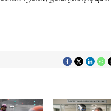
Facebook
X
LinkedIn
What