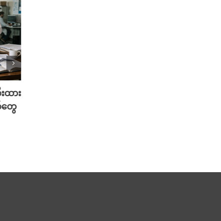
တီးထား
လူတူစက်ရုပ် ထုတ်တော့မယ့် Meta
မွေးရ
်တွေ
အမြင်
August 5th, 2026
Musk 
August 