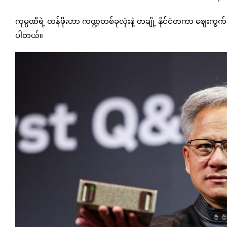
ကုမ္ပဏီရဲ့ တန်ဖိုးဟာ ကဏ္ဍတစ်ခုလုံးနဲ့ တချို့ နိုင်ငံတကာ ဈေးကွက်တွ
ပါတယ်။