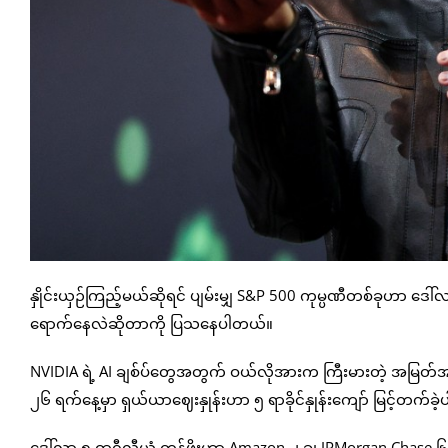
နှိုင်းယှဉ်ကြည့်မယ်ဆိုရင် ပျမ်းမျှ S&P 500 ကုမ္ပဏီတစ်ခုဟာ 
ရောက်နေလဲဆိုတာကို ပြသနေပါတယ်။
NVIDIA ရဲ့ AI ချစ်ပ်တွေအတွက် ဝယ်လိုအားက ကြီးမားတဲ့ အမြတ်
၂၆ ရက်နေ့မှာ ရှယ်ယာဈေးနှုန်းဟာ ၅ ရာခိုင်နှုန်းကျော် မြင့်တက်ခဲ
ဒေါ်လာ ၅ ထရီလီယံ တန်ဖိုးဟာ Amazon ၂ ခု၊ JPMorgan Chase ၆ ခု