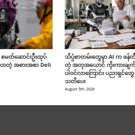
 စမတ်ဆောင်းဦးထုပ်
သိပ္ပံစာတမ်းတွေမှာ AI က ဖန်
လာတဲ့ အစားအစာ Deli
တဲ့ အတုအယောင် ကိုးကားချက
ပါဝင်လာကြောင်း ပညာရှင်တွေ
သတိပေး
August 5th, 2026