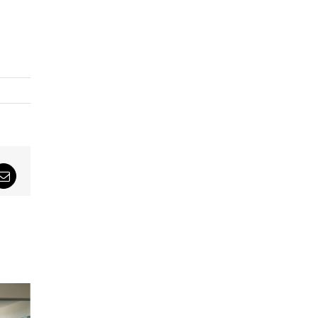
sApp
Email