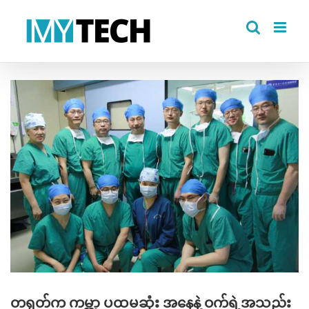
Skip
to
content
View
Larger
Image
တရုတ်က ကမ္ဘာ့ ပထမဆုံး အနေနဲ့ ဝက်ရဲ့အသည်း