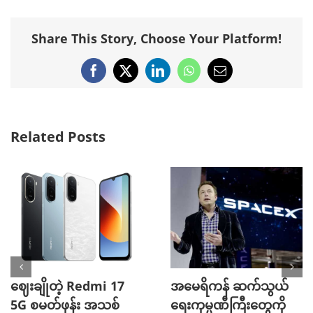
Share This Story, Choose Your Platform!
Facebook
X
LinkedIn
WhatsApp
Email
Related Posts
ဈေးချိုတဲ့ Redmi 17
အမေရိကန် ဆက်သွယ်
5G စမတ်ဖုန်း အသစ်
ရေးကုမ္ပဏီကြီးတွေကို