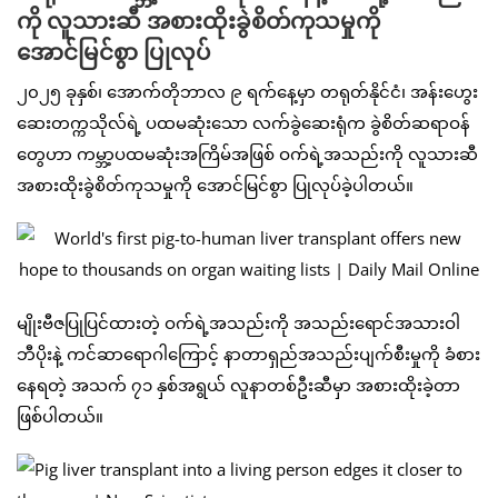
ကို လူသားဆီ အစားထိုးခွဲစိတ်ကုသမှုကို
အောင်မြင်စွာ ပြုလုပ်
၂၀၂၅ ခုနှစ်၊ အောက်တိုဘာလ ၉ ရက်နေ့မှာ တရုတ်နိုင်ငံ၊ အန်းဟွေး
ဆေးတက္ကသိုလ်ရဲ့ ပထမဆုံးသော လက်ခွဲဆေးရုံက ခွဲစိတ်ဆရာဝန်
တွေဟာ ကမ္ဘာ့ပထမဆုံးအကြိမ်အဖြစ် ဝက်ရဲ့အသည်းကို လူသားဆီ
အစားထိုးခွဲစိတ်ကုသမှုကို အောင်မြင်စွာ ပြုလုပ်ခဲ့ပါတယ်။
မျိုးဗီဇပြုပြင်ထားတဲ့ ဝက်ရဲ့အသည်းကို အသည်းရောင်အသားဝါ
ဘီပိုးနဲ့ ကင်ဆာရောဂါကြောင့် နာတာရှည်အသည်းပျက်စီးမှုကို ခံစား
နေရတဲ့ အသက် ၇၁ နှစ်အရွယ် လူနာတစ်ဦးဆီမှာ အစားထိုးခဲ့တာ
ဖြစ်ပါတယ်။