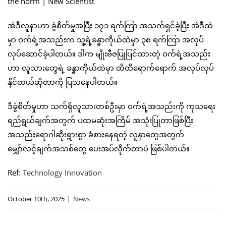
အဲဒီလူနာဟာ ခွဲစိတ်မှုအပြီး ၁၇၁ ရက်ကြာ အသက်ရှင်ခဲ့ပြီး အဲဒီထဲ
မှာ ဝက်ရဲ့အသည်းက သူ့ရဲ့ခန္ဓာကိုယ်ထဲမှာ ၃၈ ရက်ကြာ အလုပ်
လုပ်ဆောင်ခဲ့ပါတယ်။ ဒါက မျိုးဗီဇပြုပြင်ထားတဲ့ ဝက်ရဲ့အသည်း
ဟာ လူသားတွေရဲ့ ခန္ဓာကိုယ်ထဲမှာ ထိထိရောက်ရောက် အလုပ်လုပ်
နိုင်တယ်ဆိုတာကို ပြသနေပါတယ်။
ဒီခွဲစိတ်မှုဟာ သက်ရှိလူသားတစ်ဦးမှာ ဝက်ရဲ့အသည်းကို ကုသရေး
ရည်ရွယ်ချက်အတွက် ပထမဆုံးအကြိမ် အသုံးပြုတာဖြစ်ပြီး
အသည်းရောဂါဆိုးရွားစွာ ခံစားနေရတဲ့ လူနာတွေအတွက်
မျှော်လင့်ချက်အသစ်တွေ ပေးအပ်လိုက်တာပဲ ဖြစ်ပါတယ်။
Ref:
Technology Innovation
October 10th, 2025
|
News