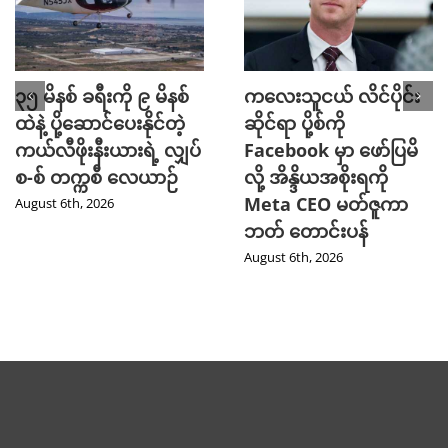
၃၅ မိနစ် ခရီးကို ၉ မိနစ်
ကလေးသူငယ် လိင်ပိုင်း
ထဲနဲ့ ပို့ဆောင်ပေးနိုင်တဲ့
ဆိုင်ရာ ပို့စ်ကို
ကယ်လီဖိုးနီးယားရဲ့ လျှပ်
Facebook မှာ ဖော်ပြမိ
စ-စ် တက္ကစီ လေယာဉ်
လို့ အိန္ဒိယအစိုးရကို
Meta CEO မတ်ဇူကာ
August 6th, 2026
ဘတ် တောင်းပန်
August 6th, 2026