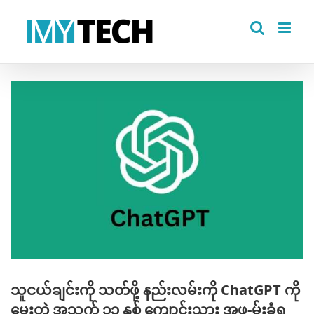
Skip
to
content
View
Larger
Image
သူငယ်ချင်းကို သတ်ဖို့ နည်းလမ်းကို ChatGPT ကို
မေးတဲ့ အသက် ၁၃ နှစ် ကျောင်းသား အဖ-မ်းခံရ