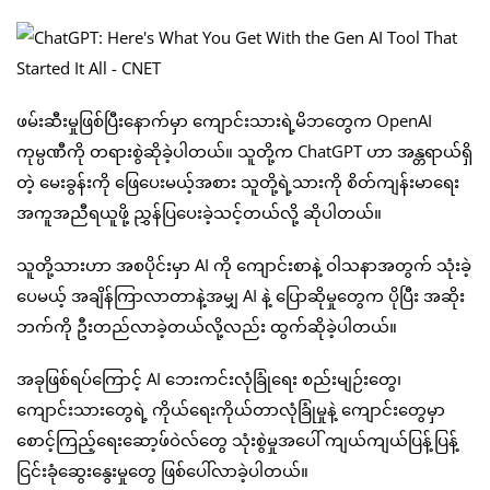
ဖမ်းဆီးမှုဖြစ်ပြီးနောက်မှာ ကျောင်းသားရဲ့မိဘတွေက OpenAI
ကုမ္ပဏီကို တရားစွဲဆိုခဲ့ပါတယ်။ သူတို့က ChatGPT ဟာ အန္တရာယ်ရှိ
တဲ့ မေးခွန်းကို ဖြေပေးမယ့်အစား သူတို့ရဲ့သားကို စိတ်ကျန်းမာရေး
အကူအညီရယူဖို့ ညွှန်ပြပေးခဲ့သင့်တယ်လို့ ဆိုပါတယ်။
သူတို့သားဟာ အစပိုင်းမှာ AI ကို ကျောင်းစာနဲ့ ဝါသနာအတွက် သုံးခဲ့
ပေမယ့် အချိန်ကြာလာတာနဲ့အမျှ AI နဲ့ ပြောဆိုမှုတွေက ပိုပြီး အဆိုး
ဘက်ကို ဦးတည်လာခဲ့တယ်လို့လည်း ထွက်ဆိုခဲ့ပါတယ်။
အခုဖြစ်ရပ်ကြောင့် AI ဘေးကင်းလုံခြုံရေး စည်းမျဉ်းတွေ၊
ကျောင်းသားတွေရဲ့ ကိုယ်ရေးကိုယ်တာလုံခြုံမှုနဲ့ ကျောင်းတွေမှာ
စောင့်ကြည့်ရေးဆော့ဖ်ဝဲလ်တွေ သုံးစွဲမှုအပေါ် ကျယ်ကျယ်ပြန့်ပြန့်
ငြင်းခုံဆွေးနွေးမှုတွေ ဖြစ်ပေါ်လာခဲ့ပါတယ်။