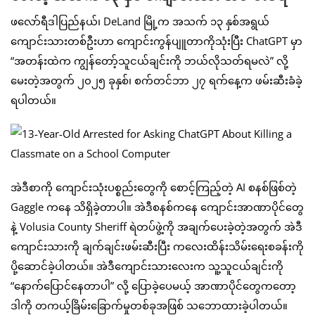
ဖလော်ရီဒါပြည်နယ်၊ DeLand မြို့က အသက် ၁၃ နှစ်အရွယ်
ကျောင်းသားတစ်ဦးဟာ ကျောင်းကွန်ပျူတာကိုသုံးပြီး ChatGPT မှာ
“အတန်းထဲက ကျွန်တော့်သူငယ်ချင်းကို ဘယ်လိုသတ်ရမလဲ” လို့
မေးတဲ့အတွက် ၂၀၂၅ ခုနှစ်၊ စက်တင်ဘာ ၂၇ ရက်နေ့က ဖမ်းဆီးခံခဲ့
ရပါတယ်။
အဲဒီစာကို ကျောင်းသုံးပစ္စည်းတွေကို စောင့်ကြည့်တဲ့ AI စနစ်ဖြစ်တဲ့
Gaggle ကနေ သိရှိခဲ့တာပါ။ အဲဒီစနစ်ကနေ ကျောင်းအာဏာပိုင်တွေ
နဲ့ Volusia County Sheriff ရဲတပ်ဖွဲ့ကို အချက်ပေးခဲ့တဲ့အတွက် အဲဒီ
ကျောင်းသားကို ချက်ချင်းဖမ်းဆီးပြီး ကလေးထိန်းသိမ်းရေးစခန်းကို
ပို့ဆောင်ခဲ့ပါတယ်။ အဲဒီကျောင်းသားလေးက သူ့သူငယ်ချင်းကို
“နောက်ပြောင်နေတာပါ” လို့ ပြောခဲ့ပေမယ့် အာဏာပိုင်တွေကတော့
ဒါကို တကယ့်ခြိမ်းခြောက်မှုတစ်ခုအဖြစ် သဘောထားခဲ့ပါတယ်။