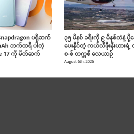
napdragon ပရိုဆက်
၃၅ မိနစ် ခရီးကို ၉ မိနစ်ထဲနဲ့ ပို
mAh ဘက်ထရီ ပါတဲ့
ပေးနိုင်တဲ့ ကယ်လီဖိုးနီးယားရဲ့ 
 17 ကို မိတ်ဆက်
စ-စ် တက္ကစီ လေယာဉ်
August 6th, 2026