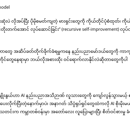
ဲ လိုအပ်ပြီး ပိုမိုစမတ်ကျတဲ့ ဗားရှင်းတွေကို ကိုယ်တိုင်ပုံစံထုတ်၊ ကိုယ
င်တိုးတက်အောင် လုပ်ဆောင်ခြင်း” (recursive self-improvement) လုပ်င
ာ၊ ဒေတာတွေ အဆိပ်ခတ်တိုက်ခိုက်ခံရမှုကနေ နည်းပညာမော်ဒယ်တွေကို ကာ
ုင်တွေနေရာမှာ ဘယ်လိုအစားထိုး ဝင်ရောက်လာနိုင်လဲဆိုတာတွေကိုပါ
းမျိုးနွယ်ဟာ AI နည်းပညာအသိဉာဏ် လူသားတွေကို ကျော်လွန်သွားမယ့် စ
းလိုက်ပြီးတဲ့နောက်မှာပဲ၊ အနာဂတ် သိပ္ပံရုပ်ရှင်တွေထဲကလို AI စိုးမိုးမယ
 သတင်းက ကမ္ဘာတစ်ဝန်းမှာ အတော်လေး လူပြောများပြီး စိတ်ဝင်စားမှု ခ