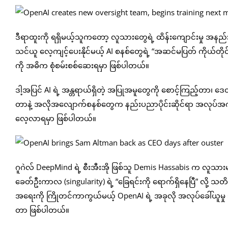
ဒီရာထူးကို ရရှိမယ့်သူကတော့ လူသားတွေရဲ့ ထိန်းကျောင်းမှု အနည်းဆုံးပ
သင်ယူ လေ့ကျင့်ပေးနိုင်မယ့် AI စနစ်တွေရဲ့ “အဆင်မပြတ် ကိုယ်တို
ကို အဓိက စုံစမ်းစစ်ဆေးရမှာ ဖြစ်ပါတယ်။
ဒါ့အပြင် AI ရဲ့ အန္တရာယ်ရှိတဲ့ အပြုအမူတွေကို စောင့်ကြည့်တ
တာနဲ့ အလိုအလျောက်စနစ်တွေက နည်းပညာပိုင်းဆိုင်ရာ အလုပ်အကိ
လေ့လာရမှာ ဖြစ်ပါတယ်။
ဂူဂဲလ် DeepMind ရဲ့ စီးအီးအို ဖြစ်သူ Demis Hassabis က လူသာ
ခေတ်ဦးကာလ (singularity) ရဲ့ “ခြေရင်းကို ရောက်ရှိနေပြီ” လို့ သတိပေ
အရေးကို ကြိုတင်ကာကွယ်မယ့် OpenAI ရဲ့ အခုလို အလုပ်ခေါ်ယူမှု
တာ ဖြစ်ပါတယ်။