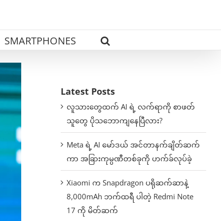
SMARTPHONES
Latest Posts
လူသားတွေထက် AI ရဲ့ လက်ရာကို စာဖတ်
သူတွေ ပိုသဘောကျနေပြီလား?
Meta ရဲ့ AI မော်ဒယ် အင်တာနက်ချိတ်ဆက်
ကာ အခြားကုမ္ပဏီတစ်ခုကို ဟက်ခ်လုပ်ခဲ့
Xiaomi က Snapdragon ပရိုဆက်ဆာနဲ့
8,000mAh ဘက်ထရီ ပါတဲ့ Redmi Note
17 ကို မိတ်ဆက်