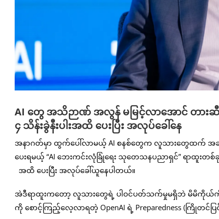
AI တွေ အသိဉာဏ် အလွန် မမြင့်လာအောင် တားဆီ
၄ သိန်းခွဲနီးပါးအထိ ပေးပြီး အလုပ်ခေါ်နေ
အနာဂတ်မှာ ထွက်ပေါ်လာမယ့် AI စနစ်တွေက လူသားတွေထက် အဆမတန်
ပေးရမယ့် “AI ဘေးကင်းလုံခြုံရေး သုတေသနပညာရှင်” ရာထူးတစ်ခ
အထိ ပေးပြီး အလုပ်ခေါ်ယူနေပါတယ်။
အဲဒီရာထူးကတော့ လူသားတွေရဲ့ ပါဝင်ပတ်သက်မှုမရှိဘဲ မိမိကိုယ်ကို
ကို စောင့်ကြည့်လေ့လာရတဲ့ OpenAI ရဲ့ Preparedness (ကြိုတင်ပြ