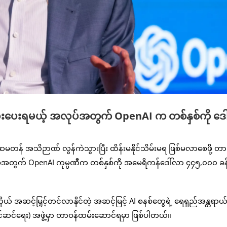
းပေးရမယ့် အလုပ်အတွက် OpenAI က တစ်နှစ်ကို ဒေ
 အသိဉာဏ် လွန်ကဲသွားပြီး ထိန်းမနိုင်သိမ်းမရ ဖြစ်မလာစေဖို့ တာ
ုအတွက် OpenAI ကုမ္ပဏီက တစ်နှစ်ကို အမေရိကန်ဒေါ်လာ ၄၄၅,၀၀၀ ခန့
ယ် အဆင့်မြှင့်တင်လာနိုင်တဲ့ အဆင့်မြင့် AI စနစ်တွေရဲ့ ရေရှည်အန္တရာယ
င်ဆင်ရေး) အဖွဲ့မှာ တာဝန်ထမ်းဆောင်ရမှာ ဖြစ်ပါတယ်။