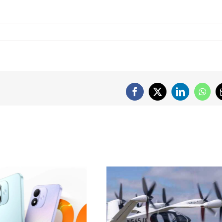
Facebook
X
LinkedIn
What