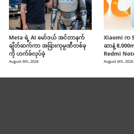
Meta ရဲ့ AI မော်ဒယ် အင်တာနက်
Xiaomi က S
ချိတ်ဆက်ကာ အခြားကုမ္ပဏီတစ်ခု
ဆာနဲ့ 8,000
ကို ဟက်ခ်လုပ်ခဲ့
Redmi Note
August 6th, 2026
August 6th, 2026