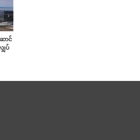
့ဆောင်
ကလေးသူငယ် လိင်ပိုင်းဆိုင်ရာ ပို့စ်
တရုတ်
လျှပ်
ကို Facebook မှာ ဖော်ပြမိလို့ အိန္ဒိယ
တွေ ဆ
အစိုးရကို Meta CEO မတ်ဇူကာ
သမားမ
ဘတ် တောင်းပန်
August 
August 6th, 2026