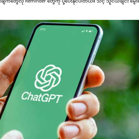
ျက်တွေလို Reminder တွေကို ပို့ပေးနိုင်ပါတယ်။ သင့် သူငယ်ချင်း မွေးန