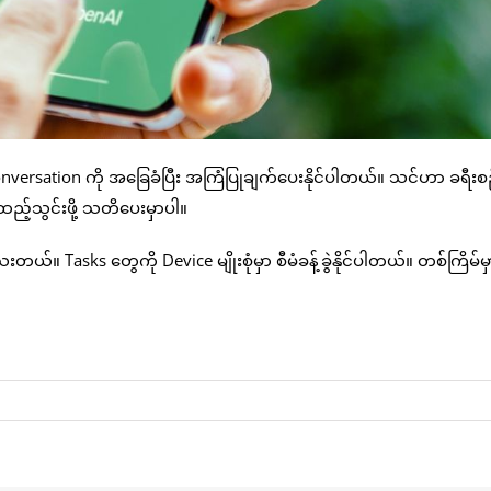
nversation ကို အခြေခံပြီး အကြံပြုချက်ပေးနိုင်ပါတယ်။ သင်ဟာ ခရီးစ
့်သွင်းဖို့ သတိပေးမှာပါ။
တယ်။ Tasks တွေကို Device မျိုးစုံမှာ စီမံခန့်ခွဲနိုင်ပါတယ်။ တစ်ကြိမ်မ