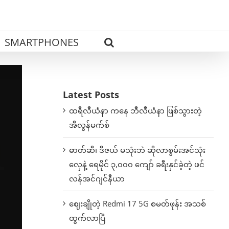
SMARTPHONES
Latest Posts
ထရီလီယံနာ ကနေ ဘီလီယံနာ ဖြစ်သွားတဲ့
အီလွန်မက်စ်
ဓာတ်ဆီ၊ ဒီဇယ် မသုံးဘဲ ဆိုလာစွမ်းအင်သုံး
လှေနဲ့ ရေမိုင် ၃,၀၀၀ ကျော် ခရီးနှင်ခဲ့တဲ့ ဖင်
လန်အင်ဂျင်နီယာ
ဈေးချိုတဲ့ Redmi 17 5G စမတ်ဖုန်း အသစ်
ထွက်လာပြီ