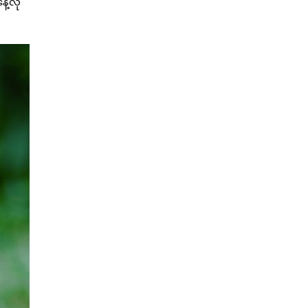
ေ့လို