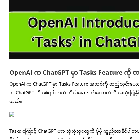
OpenAI က ChatGPT မှာ Tasks Feature ကို ထည
OpenAI က ChatGPT မှာ Tasks Feature အသစ်ကို ထည့်သွင်းပေးလိ
က ChatGPT ကို ဒစ်ဂျစ်တယ် ကိုယ်ရေးလက်ထောက်လို အသုံးပြုနိုင်မှာ ဖြ
တယ်။
Tasks ကြောင့် ChatGPT ဟာ သုံးစွဲသူတွေကို ပိုမို ကူညီလာနိုင်