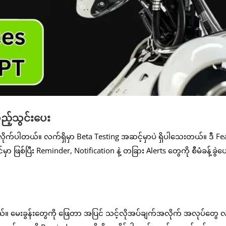
့်သွင်းပေး
ုက်ပါတယ်။ လက်ရှိမှာ Beta Testing အဆင့်မှာပဲ ရှိပါသေးတယ်။ ဒီ Fe
စ်ပြီး Reminder, Notification နဲ့ တခြား Alerts တွေကို စီမံခန့်ခွဲပေး
ပါတယ်။ မေးခွန်းတွေကို ဖြေတာ အပြင် သင့်လိုအပ်ချက်အလိုက် အလုပ်တွေ လ