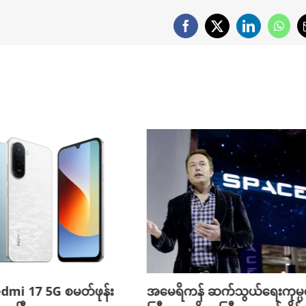
Facebook
X
LinkedIn
What
edmi 17 5G စမတ်ဖုန်း
အမေရိကန် ဆက်သွယ်ရေးကုမ္