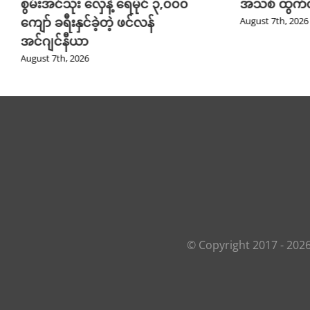
စွမ်းအင်သုံး လှေနဲ့ ရေမိုင် ၃,၀၀၀
အသစ် ထွက်လ
ကျော် ခရီးနှင်ခဲ့တဲ့ ဖင်လန်
August 7th, 2026
အင်ဂျင်နီယာ
August 7th, 2026
© Copyright 2017 -
202