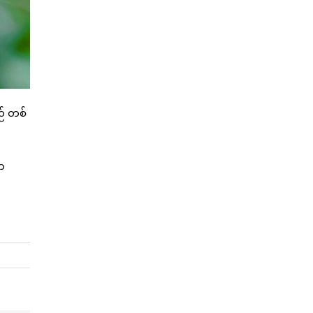
ဉ် တစ်
ှာ