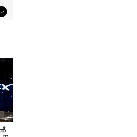
sApp
Email
ပဏီ
လူသားတွေထက် AI ရဲ့ လက်ရာကို
Meta 