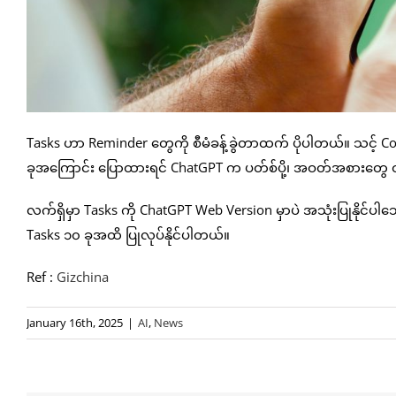
Tasks ဟာ Reminder တွေကို စီမံခန့်ခွဲတာထက် ပိုပါတယ်။ သင့် Co
ခုအကြောင်း ပြောထားရင် ChatGPT က ပတ်စ်ပို့၊ အဝတ်အစားတွေ ထည
လက်ရှိမှာ Tasks ကို ChatGPT Web Version မှာပဲ အသုံးပြုနိုင်ပါသေး
Tasks ၁၀ ခုအထိ ပြုလုပ်နိုင်ပါတယ်။
Ref :
Gizchina
January 16th, 2025
|
AI
,
News