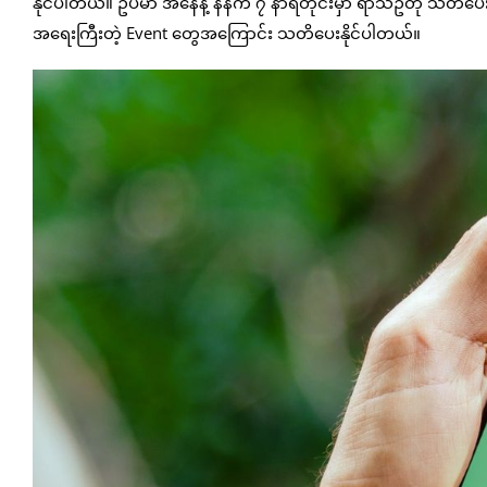
နိုင်ပါတယ်။ ဥပမာ အနေနဲ့ နံနက် ၇ နာရီတိုင်းမှာ ရာသီဥတု သတိပေးခ
အရေးကြီးတဲ့ Event တွေအကြောင်း သတိပေးနိုင်ပါတယ်။